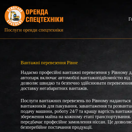
Перейти
до
вмісту
Г
Послуги оренди спецтехніки
Вантажні перевезення Рівне
Надаємо професійні вантажні перевезення у Рівному дл
автопарк включає автомобілі вантажопідйомністю від 1
дозволяє швидко та безпечно здійснювати перевезення м
доставку негабаритних вантажів.
Послуги вантажних перевезень по Рівному надаються 
вантажників для пакування, завантаження та розвант
подачу машини, роботу 24/7 та кращу вартість вантажн
збереження майна на кожному етапі транспортування. Л
передбачає професійне замовлення ніссан. Це дозволяє
безперебійне постачання продукції.