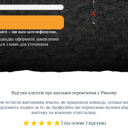
айті – ми вам зателефонуємо.
 швидко оформити замовлення
ься з вами для уточнення
Відгуки клієнтів про вантажні перевезення у Рівному
чи встигли вантажівки вчасно, як працювала команда, скільки ви
силають подяки за те, як професійно ми перевозимо великогабар
вантажу на кожному етапі шляху.
★
★
★
★
★
5 (на основі 3 відгуків)