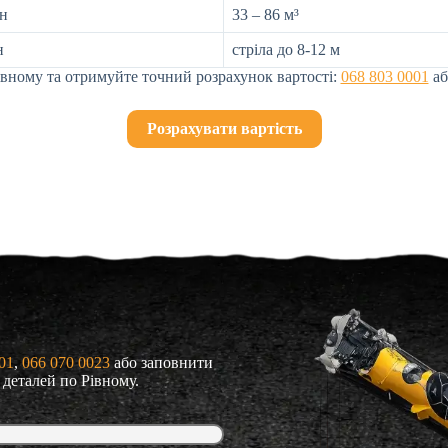
нн
33 – 86 м³
н
стріла до 8-12 м
івному та отримуйте точний розрахунок вартості:
068 803 0001
аб
Розрахувати вартість
01
, 
066 070 0023
або заповнити
 деталей по Рівному.