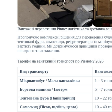
Вантажні перевезення Рівне: логістика та доставка ва
Пропонуємо комплексні рішення для перевезення будма
тентовані фури, самоскиди, рефрижератори та маніпул
вартість години. Ми дотримуємося принципів прозорос
швидкого завантаження.
Тарифи на вантажний транспорт по Рівному 2026
Вид транспорту
Вантажоп
Мікроавтобус / Мала вантажівка
1 – 3 тон
Бортова машина / Ізотерм
5 – 7 тонн
Тентована фура (Напівпричіп)
10 – 22 т
Самоскид (Пісок, щебінь, цегла)
10 – 40 т