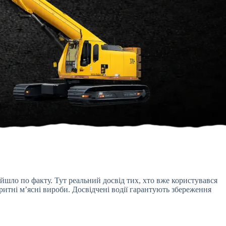
йшло по факту. Тут реальний досвід тих, хто вже користувався
итні м’ясні вироби. Досвідчені водії гарантують збереження