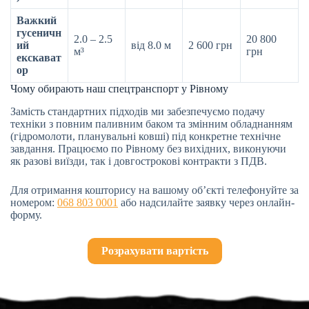
Важкий
гусеничн
2.0 – 2.5
20 800
ий
від 8.0 м
2 600 грн
м³
грн
екскават
ор
Чому обирають наш спецтранспорт у Рівному
Замість стандартних підходів ми забезпечуємо подачу
техніки з повним паливним баком та змінним обладнанням
(гідромолоти, планувальні ковші) під конкретне технічне
завдання. Працюємо по Рівному без вихідних, виконуючи
як разові виїзди, так і довгострокові контракти з ПДВ.
Для отримання кошторису на вашому об’єкті телефонуйте за
номером:
068 803 0001
або надсилайте заявку через онлайн-
форму.
Розрахувати вартість