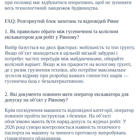
при поломці має відбуватися оперативно, щоб не зупиняти
весь технологічний ланцюжок будівництва.
FAQ: Розгорнутий блок запитань та відповідей Рівне
1. Як правильно обрати між гусеничним та колісним
екскаватором для робіт у Рівному?
Вибір базується на двох факторах: мобільність та тип ґрунту.
Якщо об’єкт знаходиться в щільній міській забудові і
потребує частих переїздів між майданчиками, обирайте
колісний варіант. Якщо ж ви працюєте на вологому ґрунті,
де є ризик грузнення техніки, або потрібне максимальне
зусилля відриву при розробці важких глинистих шарів —
гусенична база є безальтернативною.
2. Які документи повинен мати оператор екскаватора для
допуску на об’єкт у Рівному?
Крім посвідчення машиніста відповідної категорії, оператор
повинен пройти інструктаж з безпеки. На об’єкті
обов’язково мають бути наряд-допуск та журнал робіт. У
2026 році суворо контролюється наявність технічного
паспорта на машину та чинного протоколу випробувань
гідравлічного обладнання.