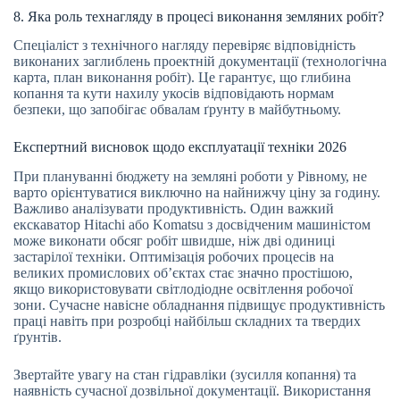
8. Яка роль технагляду в процесі виконання земляних робіт?
Спеціаліст з технічного нагляду перевіряє відповідність
виконаних заглиблень проектній документації (технологічна
карта, план виконання робіт). Це гарантує, що глибина
копання та кути нахилу укосів відповідають нормам
безпеки, що запобігає обвалам ґрунту в майбутньому.
Експертний висновок щодо експлуатації техніки 2026
При плануванні бюджету на земляні роботи у Рівному, не
варто орієнтуватися виключно на найнижчу ціну за годину.
Важливо аналізувати продуктивність. Один важкий
екскаватор Hitachi або Komatsu з досвідченим машиністом
може виконати обсяг робіт швидше, ніж дві одиниці
застарілої техніки. Оптимізація робочих процесів на
великих промислових об’єктах стає значно простішою,
якщо використовувати світлодіодне освітлення робочої
зони. Сучасне навісне обладнання підвищує продуктивність
праці навіть при розробці найбільш складних та твердих
ґрунтів.
Звертайте увагу на стан гідравліки (зусилля копання) та
наявність сучасної дозвільної документації. Використання