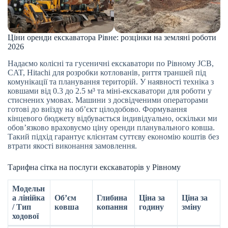
Ціни оренди екскаватора Рівне: розцінки на земляні роботи
2026
Надаємо колісні та гусеничні екскаватори по Рівному JCB,
CAT, Hitachi для розробки котлованів, риття траншей під
комунікації та планування територій. У наявності техніка з
ковшами від 0.3 до 2.5 м³ та міні-екскаватори для роботи у
стиснених умовах. Машини з досвідченими операторами
готові до виїзду на об’єкт цілодобово. Формування
кінцевого бюджету відбувається індивідуально, оскільки ми
обов’язково враховуємо ціну оренди планувального ковша.
Такий підхід гарантує клієнтам суттєву економію коштів без
втрати якості виконання замовлення.
Тарифна сітка на послуги екскаваторів у Рівному
Модельн
а лінійка
Об’єм
Глибина
Ціна за
Ціна за
/ Тип
ковша
копання
годину
зміну
ходової