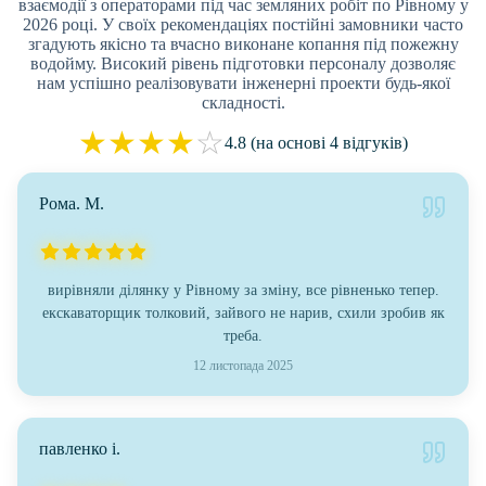
взаємодії з операторами під час земляних робіт по Рівному у
2026 році. У своїх рекомендаціях постійні замовники часто
згадують якісно та вчасно виконане копання під пожежну
водойму. Високий рівень підготовки персоналу дозволяє
нам успішно реалізовувати інженерні проекти будь-якої
складності.
★
★
★
★
☆
4.8 (на основі 4 відгуків)
Рома. М.
вирівняли ділянку у Рівному за зміну, все рівненько тепер.
екскаваторщик толковий, зайвого не нарив, схили зробив як
треба.
12 листопада 2025
павленко і.