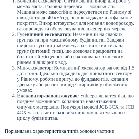
Колісний екскаватор: Оптимальний вибір для робіт у
межах міста. Головна перевага — мобільність.
Машина може самостійно пересуватися по Рівному зі
швидкістю до 40 км/год, не пошкоджуючи асфальтове
покриття. Використовується для копання водопроводу,
газопроводу та обслуговування інженерних мереж.
Гусеничний екскаватор
: Незамінний на слабких
ґрунтах та при масштабному будівництві. Завдяки
широкій гусениці забезпечується низький тиск на
ґрунт (питомий тиск), що дозволяє працювати на
болотистій місцевості або в котлованах з високим
рівнем підшкірних вод.
Міні-екскаватор: Компактний екскаватор вагою від 1.5
до 5 тонн. Ідеально підходить для приватного сектору
у Рівному, роботи впритул до фундаментів, копання
дренажу або розчистки від чагарників у обмежених
умовах.
Екскаватор-навантажувач
: Універсальна техніка, що
поєднує можливості копання та навантаження
сипучих матеріалів. Популярні моделі JCB 3CX та JCB
4CX часто стають базовим вибором для нульового
циклу будівництва.
Порівняльна характеристика типів ходової частини