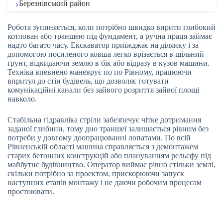
Березнівський район
Робота зупиняється, коли потрібно швидко вирити глибокий
котлован або траншею під фундамент, а ручна праця займає
надто багато часу. Екскаватор приїжджає на ділянку і за
допомогою посиленого ковша легко врізається в щільний
ґрунт, відкидаючи землю в бік або відразу в кузов машини.
Техніка впевнено маневрує по по Рівному, працюючи
впритул до стін будівель, що дозволяє готувати
комунікаційні канали без зайвого розриття зайвої площі
навколо.
Стабільна гідравліка стріли забезпечує чітке дотримання
заданої глибини, тому дно траншеї залишається рівним без
потреби у довгому доопрацюванні лопатами. По всій
Рівненській області машина справляється з демонтажем
старих бетонних конструкцій або плануванням рельєфу під
майбутнє будівництво. Оператор виймає рівно стільки землі,
скільки потрібно за проектом, прискорюючи запуск
наступних етапів монтажу і не даючи робочим процесам
простоювати.