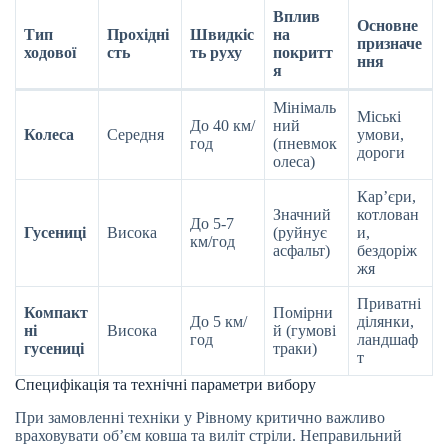
Вплив
Основне
Тип
Прохідні
Швидкіс
на
призначе
ходової
сть
ть руху
покритт
ння
я
Мінімаль
Міські
До 40 км/
ний
Колеса
Середня
умови,
год
(пневмок
дороги
олеса)
Кар’єри,
Значний
котлован
До 5-7
Гусениці
Висока
(руйнує
и,
км/год
асфальт)
бездоріж
жя
Приватні
Компакт
Помірни
До 5 км/
ділянки,
ні
Висока
й (гумові
год
ландшаф
гусениці
траки)
т
Специфікація та технічні параметри вибору
При замовленні техніки у Рівному критично важливо
враховувати об’єм ковша та виліт стріли. Неправильний