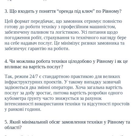
3. Що входить у поняття “оренда під ключ” по Рівному?
Цей формат передбачає, що замовник отримує повністю
готову до роботи техніку з професійним машиністом,
забезпечену паливом та логістикою. Усі питання щодо
погодження робіт, страхування та технічного нагляду бере
на себе надавач послуг. Це мінімізує ризики замовника та
забезпечує гарантію на роботи.
4. Чи можлива робота техніки цілодобово у Рівному і як це
впливає на вартість послуг?
Так, режим 24/7 є стандартною практикою для великих
інфраструктурних проектів. У такому випадку зазвичай
задіюються два змінні оператори. Хоча загальна вартість
послуг за добу зростає, питома вартість розробки одного
кубометра ґрунту часто знижується за рахунок
інтенсивності використання техніки та відсутності простоїв
у ранкові години.
5. Який мінімальний обсяг замовлення техніки у Рівному та
області?