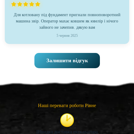
Для котловану під фундамент пригнали повноповоротний
машина звір. Оператор махає ковшем як ювелір і нічого
зайвого не зачепив. дякую вам
5 червня 2025
Залишити відгук
Наші переваги роботи Рівне
Швидка доставка екскаватора