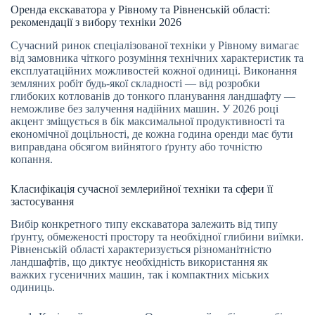
Оренда екскаватора у Рівному та Рівненській області:
рекомендації з вибору техніки 2026
Сучасний ринок спеціалізованої техніки у Рівному вимагає
від замовника чіткого розуміння технічних характеристик та
експлуатаційних можливостей кожної одиниці. Виконання
земляних робіт будь-якої складності — від розробки
глибоких котлованів до тонкого планування ландшафту —
неможливе без залучення надійних машин. У 2026 році
акцент зміщується в бік максимальної продуктивності та
економічної доцільності, де кожна година оренди має бути
виправдана обсягом вийнятого ґрунту або точністю
копання.
Класифікація сучасної землерийної техніки та сфери її
застосування
Вибір конкретного типу екскаватора залежить від типу
ґрунту, обмеженості простору та необхідної глибини виїмки.
Рівненській області характеризується різноманітністю
ландшафтів, що диктує необхідність використання як
важких гусеничних машин, так і компактних міських
одиниць.