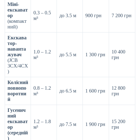
Міні-
екскават
0.3 – 0.5
ор
до 3.5 м
900 грн
7 200 грн
м³
(компакт
ний)
Екскава
тор-
наванта
1.0 – 1.2
10 400
жувач
до 5.5 м
1 300 грн
м³
грн
(JCB
3CX/4CX
)
Колісний
повнопо
0.8 – 1.2
12 800
до 6.5 м
1 600 грн
воротни
м³
грн
й
Гусенич
ний
екскават
1.2 – 1.8
15 200
до 7.5 м
1 900 грн
ор
м³
грн
(середній
)