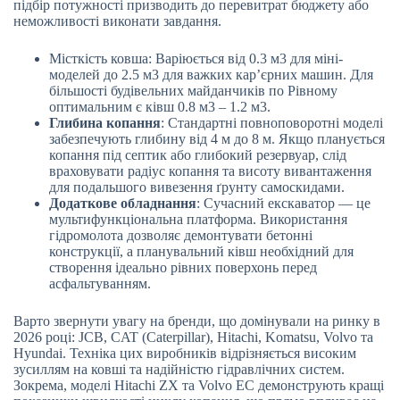
підбір потужності призводить до перевитрат бюджету або
неможливості виконати завдання.
Місткість ковша: Варіюється від 0.3 м3 для міні-
моделей до 2.5 м3 для важких кар’єрних машин. Для
більшості будівельних майданчиків по Рівному
оптимальним є ківш 0.8 м3 – 1.2 м3.
Глибина копання
: Стандартні повноповоротні моделі
забезпечують глибину від 4 м до 8 м. Якщо планується
копання під септик або глибокий резервуар, слід
враховувати радіус копання та висоту вивантаження
для подальшого вивезення ґрунту самоскидами.
Додаткове обладнання
: Сучасний екскаватор — це
мультифункціональна платформа. Використання
гідромолота дозволяє демонтувати бетонні
конструкції, а планувальний ківш необхідний для
створення ідеально рівних поверхонь перед
асфальтуванням.
Варто звернути увагу на бренди, що домінували на ринку в
2026 році: JCB, CAT (Caterpillar), Hitachi, Komatsu, Volvo та
Hyundai. Техніка цих виробників відрізняється високим
зусиллям на ковші та надійністю гідравлічних систем.
Зокрема, моделі Hitachi ZX та Volvo EC демонструють кращі