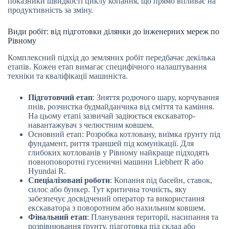
показники швидкості циклу копання, що прямо впливає на
продуктивність за зміну.
Види робіт: від підготовки ділянки до інженерних мереж по
Рівному
Комплексний підхід до земляних робіт передбачає декілька
етапів. Кожен етап вимагає специфічного налаштування
техніки та кваліфікації машиніста.
Підготовчий етап
: Зняття родючого шару, корчування
пнів, розчистка будмайданчика від сміття та каміння.
На цьому етапі зазвичай задіюється екскаватор-
навантажувач з челюстним ковшем.
Основний етап: Розробка котловану, виїмка ґрунту під
фундамент, риття траншей під комунікації. Для
глибоких котлованів у Рівному найкраще підходять
повноповоротні гусеничні машини Liebherr R або
Hyundai R.
Спеціалізовані роботи
: Копання під басейн, ставок,
силос або бункер. Тут критична точність, яку
забезпечує досвідчений оператор та використання
екскаватора з поворотним або нахильним ковшем.
Фінальний етап
: Планування території, насипання та
розрівнювання ґрунту, підготовка під склад або