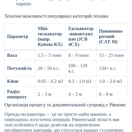
паркінг.
Технічні можливості популярних категорій техніки
Міні-
Екскаватор
Повнопово
екскаватор
-навантажу
Параметр
ротний
(напр.
вач (JCB
(CAT M)
Kubota KX)
4CX)
Вага
1.5 – 5 тонн
8 – 9 тонн
15 – 25 тонн
100 – 120
Потужність
20 – 50 к.с.
150+ к.с.
к.с.
Ківш
0.05 – 0.2 м3
0.3 – 1.0 м3
1.0 – 2.0 м3
Радіус
2 – 3 м
4 – 5 м
6 – 8 м
повороту
Організація процесу та документальний супровід у Рівному
Оренда екскаватора — це не просто найм машини, а
повноцінна логістична операція. Рівненській області має
свої особливості щодо дозволів на перевезення
негабаритних вантажів, що стосується важких гусеничних