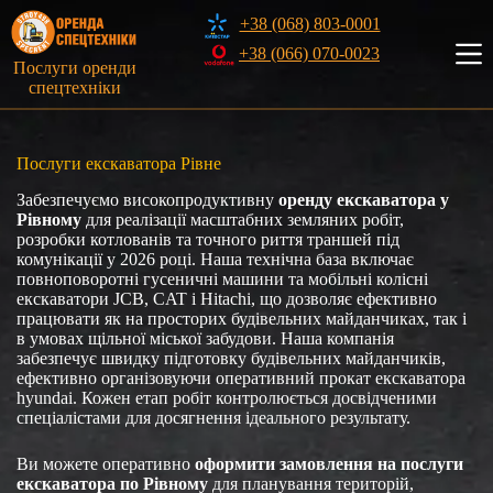
Перейти
+38 (068) 803-0001
до
вмісту
+38 (066) 070-0023
Послуги оренди
спецтехніки
Послуги екскаватора Рівне
Забезпечуємо високопродуктивну
оренду екскаватора у
Рівному
для реалізації масштабних земляних робіт,
розробки котлованів та точного риття траншей під
комунікації у 2026 році. Наша технічна база включає
повноповоротні гусеничні машини та мобільні колісні
екскаватори JCB, CAT і Hitachi, що дозволяє ефективно
працювати як на просторих будівельних майданчиках, так і
в умовах щільної міської забудови. Наша компанія
забезпечує швидку підготовку будівельних майданчиків,
ефективно організовуючи оперативний прокат екскаватора
hyundai. Кожен етап робіт контролюється досвідченими
спеціалістами для досягнення ідеального результату.
Ви можете оперативно
оформити замовлення на послуги
екскаватора по Рівному
для планування територій,