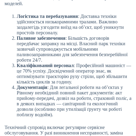
моделей.
Логістика та перебазування
: Доставка техніки
здійснюється низькорамними тралами. Важливо
заздалегідь узгодити виїзд на об’єкт, щоб уникнути
простоїв персоналу.
Паливне забезпечення
: Більшість договорів
передбачає заправку на місці. Власний парк техніки
зазвичай супроводжується мобільними
паливозаправниками для забезпечення безперебійної
роботи 24/7.
Кваліфікований персонал
: Професійний машиніст —
це 70% успіху. Досвідчений оператор знає, як
оптимізувати траєкторію руху стріли, щоб збільшити
кількість циклів за годину.
Документація
: Для легальної роботи на об’єктах у
Рівному необхідний повний пакет документів: акт
прийому-передачі, дозвіл на роботи, страховий поліс, а
в деяких випадках — санітарний та екологічний
дозволи (особливо при утилізації ґрунту чи роботі
поблизу водойм).
Технічний супровід включає регулярне сервісне
обслуговування. У разі виникнення несправності, заміна