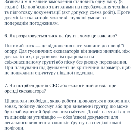
Зазвичай мінімальне замовлення становить одну зміну (8
годин). Це пов’язано з витратами на перебазування техніки
та підготовку документації (акт допуску, схема робіт). Проте
для міні-екскаваторів можливі гнучкіші умови за
попереднім погодженням.
6. Як розраховується тиск на ґрунт і чому це важливо?
Питомий тиск — це відношення ваги машини до площі її
опору. Для гусеничних екскаваторів він значно нижчий, ніж
для колісних, що дозволяє їм працювати на
свіжонасипаному ґрунті або піску без ризику перекидання.
При плануванні під фундамент це критичний параметр, щоб
не пошкодити структуру піщаної подушки.
7. Чи потрібен дозвіл СЕС або екологічний дозвіл при
оренді екскаватора?
Ці дозволи необхідні, якщо роботи проводяться в охоронних
зонах, поблизу лісосмуг або при вивезенні ґрунту, що може
бути забруднений будівельним сміттям. Дозвіл на утилізацію
та ліцензія на утилізацію — обов’язкові документи для
легального вивезення залишків ґрунту на спеціалізовані
полігони.