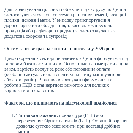
Для гарантування цілісності об’єктів під час руху по Дніпрі
застосовуються сучасні системи кріплення: ремені, розпірні
планки, нековзні мати. У випадку транспортування
дороговартісного обладнання, такого як компресорна
продукція або радіаторна продукція, часто залучається
додаткова охорона та супровід.
Оптимізація витрат на логістичні послуги у 2026 році
Ціноутворення в секторі перевезень у Дніпрі формується під
впливом багатьох чинників. Основними параметрами є ціна
за км, вартість послуг за рейс або погодинна оплата
(особливо актуально для спецтехніки типу маніпуляторів
або автокранів). Важливо враховувати форму оплати —
робота з ПДВ є стандартною вимогою для великих
корпоративних клієнтів.
Фактори, що впливають на підсумковий прайс-лист:
Тип завантаження:
повна фура (FTL) або
перевезення збірних вантажів (LTL). Останній варіант
дозволяє суттєво зекономити при доставці дрібних
партій.