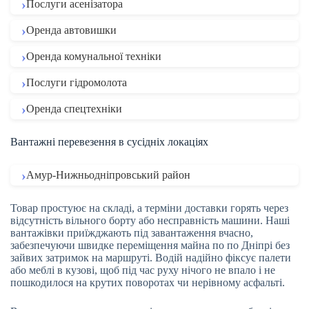
Послуги асенізатора
Оренда автовишки
Оренда комунальної техніки
Послуги гідромолота
Оренда спецтехніки
Вантажні перевезення в сусідніх локаціях
Амур-Нижньодніпровський район
Товар простуює на складі, а терміни доставки горять через
відсутність вільного борту або несправність машини. Наші
вантажівки приїжджають під завантаження вчасно,
забезпечуючи швидке переміщення майна по по Дніпрі без
зайвих затримок на маршруті. Водій надійно фіксує палети
або меблі в кузові, щоб під час руху нічого не впало і не
пошкодилося на крутих поворотах чи нерівному асфальті.