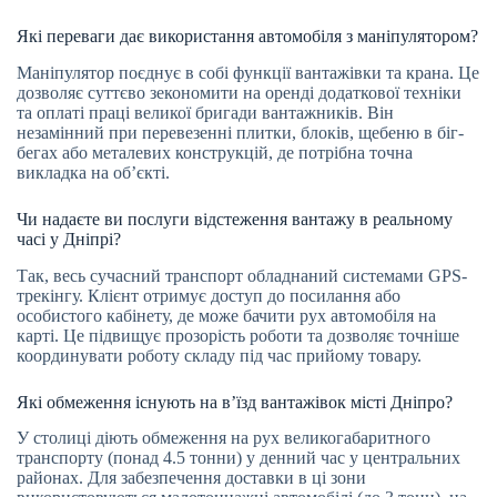
Які переваги дає використання автомобіля з маніпулятором?
Маніпулятор поєднує в собі функції вантажівки та крана. Це
дозволяє суттєво зекономити на оренді додаткової техніки
та оплаті праці великої бригади вантажників. Він
незамінний при перевезенні плитки, блоків, щебеню в біг-
бегах або металевих конструкцій, де потрібна точна
викладка на об’єкті.
Чи надаєте ви послуги відстеження вантажу в реальному
часі у Дніпрі?
Так, весь сучасний транспорт обладнаний системами GPS-
трекінгу. Клієнт отримує доступ до посилання або
особистого кабінету, де може бачити рух автомобіля на
карті. Це підвищує прозорість роботи та дозволяє точніше
координувати роботу складу під час прийому товару.
Які обмеження існують на в’їзд вантажівок місті Дніпро?
У столиці діють обмеження на рух великогабаритного
транспорту (понад 4.5 тонни) у денний час у центральних
районах. Для забезпечення доставки в ці зони