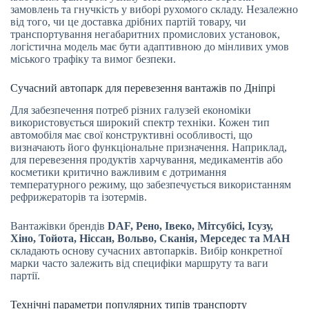
замовлень та гнучкість у виборі рухомого складу. Незалежно
від того, чи це доставка дрібних партій товару, чи
транспортування негабаритних промислових установок,
логістична модель має бути адаптивною до мінливих умов
міського трафіку та вимог безпеки.
Сучасний автопарк для перевезення вантажів по Дніпрі
Для забезпечення потреб різних галузей економіки
використовується широкий спектр техніки. Кожен тип
автомобіля має свої конструктивні особливості, що
визначають його функціональне призначення. Наприклад,
для перевезення продуктів харчування, медикаментів або
косметики критично важливим є дотримання
температурного режиму, що забезпечується використанням
рефрижераторів та ізотермів.
Вантажівки брендів
DAF, Рено, Івеко, Мітсубісі, Ісузу,
Хіно, Тойота, Ніссан, Вольво, Сканія, Мерседес та МАН
складають основу сучасних автопарків. Вибір конкретної
марки часто залежить від специфіки маршруту та ваги
партії.
Технічні параметри популярних типів транспорту