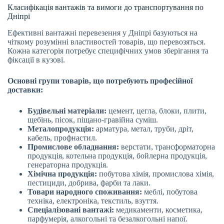
Класифікація вантажів та вимоги до транспортування по
Дніпрі
Ефективні вантажні перевезення у Дніпрі базуються на
чіткому розумінні властивостей товарів, що перевозяться.
Кожна категорія потребує специфічних умов зберігання та
фіксації в кузові.
Основні групи товарів, що потребують професійної
доставки:
Будівельні матеріали:
цемент, цегла, блоки, плити,
щебінь, пісок, піщано-гравійна суміш.
Металопродукція:
арматура, метал, труби, дріт,
кабель, профнастил.
Промислове обладнання:
верстати, трансформаторна
продукція, котельна продукція, бойлерна продукція,
генераторна продукція.
Хімічна продукція:
побутова хімія, промислова хімія,
пестициди, добрива, фарби та лаки.
Товари народного споживання:
меблі, побутова
техніка, електроніка, текстиль, взуття.
Спеціалізовані вантажі:
медикаменти, косметика,
парфумерія, алкогольні та безалкогольні напої.