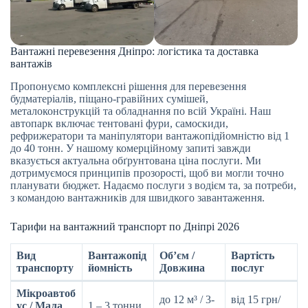
Вантажні перевезення Дніпро: логістика та доставка
вантажів
Пропонуємо комплексні рішення для перевезення
будматеріалів, піщано-гравійних сумішей,
металоконструкцій та обладнання по всій Україні. Наш
автопарк включає тентовані фури, самоскиди,
рефрижератори та маніпулятори вантажопідйомністю від 1
до 40 тонн. У нашому комерційному запиті завжди
вказується актуальна обґрунтована ціна послуги. Ми
дотримуємося принципів прозорості, щоб ви могли точно
планувати бюджет. Надаємо послуги з водієм та, за потреби,
з командою вантажників для швидкого завантаження.
Тарифи на вантажний транспорт по Дніпрі 2026
Вид
Вантажопід
Об’єм /
Вартість
транспорту
йомність
Довжина
послуг
Мікроавтоб
до 12 м³ / 3-
від 15 грн/
ус / Мала
1 – 3 тонни