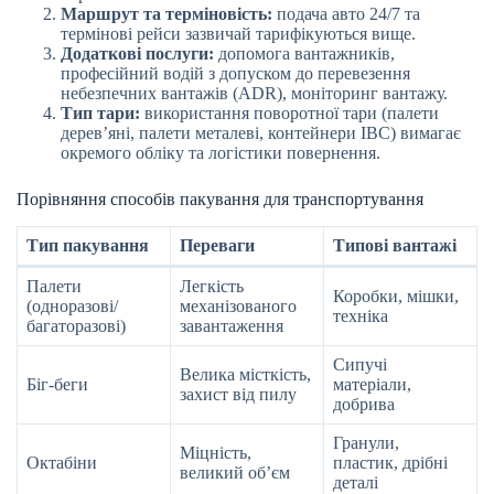
Маршрут та терміновість:
подача авто 24/7 та
термінові рейси зазвичай тарифікуються вище.
Додаткові послуги:
допомога вантажників,
професійний водій з допуском до перевезення
небезпечних вантажів (ADR), моніторинг вантажу.
Тип тари:
використання поворотної тари (палети
дерев’яні, палети металеві, контейнери IBC) вимагає
окремого обліку та логістики повернення.
Порівняння способів пакування для транспортування
Тип пакування
Переваги
Типові вантажі
Палети
Легкість
Коробки, мішки,
(одноразові/
механізованого
техніка
багаторазові)
завантаження
Сипучі
Велика місткість,
Біг-беги
матеріали,
захист від пилу
добрива
Гранули,
Міцність,
Октабіни
пластик, дрібні
великий об’єм
деталі