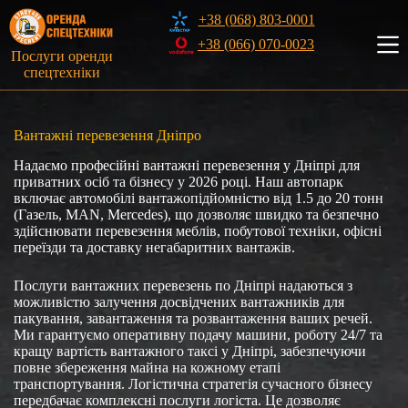
Перейти
+38 (068) 803-0001
до
вмісту
+38 (066) 070-0023
Послуги оренди
спецтехніки
Вантажні перевезення Дніпро
Надаємо професійні вантажні перевезення у Дніпрі для
приватних осіб та бізнесу у 2026 році. Наш автопарк
включає автомобілі вантажопідйомністю від 1.5 до 20 тонн
(Газель, MAN, Mercedes), що дозволяє швидко та безпечно
здійснювати перевезення меблів, побутової техніки, офісні
переїзди та доставку негабаритних вантажів.
Послуги вантажних перевезень по Дніпрі надаються з
можливістю залучення досвідчених вантажників для
пакування, завантаження та розвантаження ваших речей.
Ми гарантуємо оперативну подачу машини, роботу 24/7 та
кращу вартість вантажного таксі у Дніпрі, забезпечуючи
повне збереження майна на кожному етапі
транспортування. Логістична стратегія сучасного бізнесу
передбачає комплексні послуги логіста. Це дозволяє