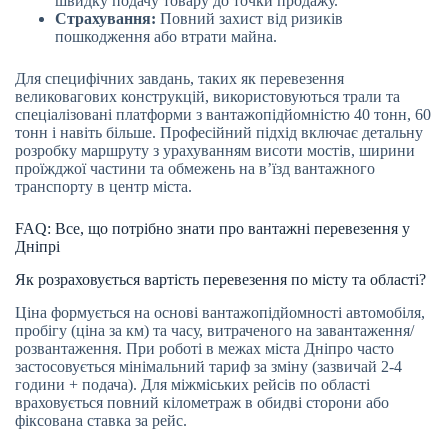
швидку подачу товару до точки продажу.
Страхування:
Повний захист від ризиків
пошкодження або втрати майна.
Для специфічних завдань, таких як перевезення
великовагових конструкцій, використовуються трали та
спеціалізовані платформи з вантажопідйомністю 40 тонн, 60
тонн і навіть більше. Професійний підхід включає детальну
розробку маршруту з урахуванням висоти мостів, ширини
проїжджої частини та обмежень на в’їзд вантажного
транспорту в центр міста.
FAQ: Все, що потрібно знати про вантажні перевезення у
Дніпрі
Як розраховується вартість перевезення по місту та області?
Ціна формується на основі вантажопідйомності автомобіля,
пробігу (ціна за км) та часу, витраченого на завантаження/
розвантаження. При роботі в межах міста Дніпро часто
застосовується мінімальний тариф за зміну (зазвичай 2-4
години + подача). Для міжміських рейсів по області
враховується повний кілометраж в обидві сторони або
фіксована ставка за рейс.