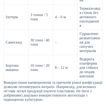
ня
Термоізоляці
я стінок без
3 тонни / 5
Ізотерм
4 – 6 м
активного
тонн
охолодженн
я
Гідравлічне
розвантажен
30 тонн / 40
Самоскид
–
ня для
тонн
сипучих
матеріалів
Відкрита
платформа
Бортова
10 тонн / 20
8 – 12 м
для стійких
машина
тонн
до опадів
вантажів
Використання напівпричепів та причепів різної конфігурації
дозволяє оптимізувати витрати. Наприклад, для великих
об’ємів легкої продукції (палети пластикові, біг-беги з
добривами) доцільно використовувати автопоїзди з
підвищеною кубатурою.