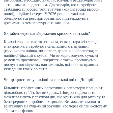
заморозка), необхідно використовувати рефрижератори з
активним охолодженням. Для товарів, що потребують
стабільної плюсової температури (кондитерські вироби,
напої), підійде ізотерм. У 2026 році всі такі авто
обладнуються реєстраторами, що підтверджують
дотримання температурного ланцюга.
Як забезпечується збереження крихких вантажів?
Крихкі товари, такі як дзеркала, скляна тара або складна
електроніка, потребують спеціального пакування
(пухирчаста плівка, пінопласт, дерев’яна обрешітка) та
надійної фіксації в кузові. Ми використовуємо сучасні
ремені та протиковзні покриття, а також пропонуємо
послуги досвідчених вантажників, які знають правила
укладання таких об’єктів.
Чи працюєте ви у вихідні та святкові дні по Дніпрі?
Більшість професійних логістичних операторів працюють
цілодобово (24/7), без вихідних. Швидка подача авто
можлива навіть у святкові дні, що критично для рітейлу та
безперервних виробничих циклів. Ви можете замовити
вантажівку на будь-який зручний час через онлайн-систему
або за телефоном.