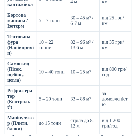
4 м
км
вантажівка
Бортова
30 – 45 м³ /
від 25 грн/
машина /
5 – 7 тонн
6-7 м
км
Ізотерм
Тентована
фура
10 – 22
82 – 96 м³ /
від 35 грн/
(Напівпричі
тонни
13.6 м
км
п)
Самоскид
(Пісок,
від 800 грн/
10 – 40 тонн
10 – 25 м³
щебінь,
год
цегла)
Рефрижера
за
тор
5 – 20 тонн
33 – 86 м³
домовленіст
(Контроль
ю
t°)
Маніпулято
стріла до 8-
від 1 200
р (Плити,
до 15 тонн
12 м
грн/год
блоки)