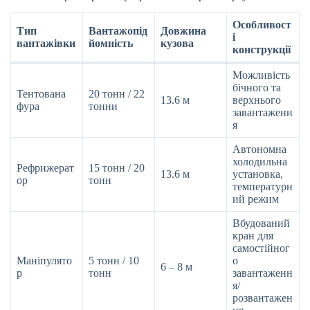
Особливост
Тип
Вантажопід
Довжина
і
вантажівки
йомність
кузова
конструкції
Можливість
бічного та
Тентована
20 тонн / 22
13.6 м
верхнього
фура
тонни
завантаженн
я
Автономна
холодильна
Рефрижерат
15 тонн / 20
13.6 м
установка,
ор
тонн
температурн
ий режим
Вбудований
кран для
самостійног
Маніпулято
5 тонн / 10
о
6 – 8 м
р
тонн
завантаженн
я/
розвантажен