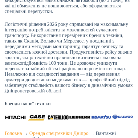
використовуються малотоннажні автомобілі (до 3 тонн), на
які ці обмеження не поширюються, або оформлюються
спеціальні перепустки.
Логістичні рішення 2026 року спрямовані на максимальну
інтеграцію потреб клієнта та можливостей сучасного
транспорту. Використання перевірених брендів техніки,
таких як Сканія, Вольво чи Мерседес, у поєднанні з
передовими методами моніторингу, гарантує безпеку та
своєчасність кожної доставки. Продуктивність рейсу значно
зростає, якщо технічно правильно визначена фіксована
вантажопідйомність 100 тонн. Це дозволяє уникнути
переплат за зайвий об’єм і раціонально розмістити товар.
Незалежно від складності завдання — від перевезення
арматури до доставки медикаментів — професійний підхід
забезпечує стабільність вашого бізнесу в динамічних умовах
Дніпропетровській області.
Бренди нашої техніки
Головна
→
Оренда спецтехніки Дніпро
→
Вантажні