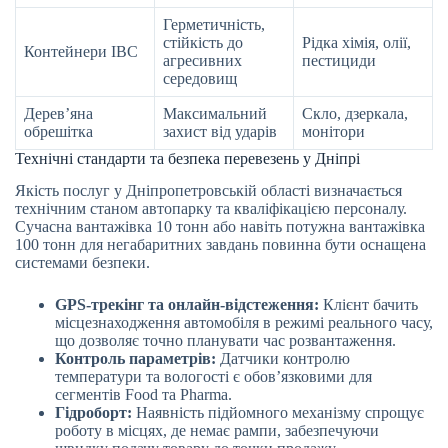
Герметичність,
стійкість до
Рідка хімія, олії,
Контейнери IBC
агресивних
пестициди
середовищ
Дерев’яна
Максимальний
Скло, дзеркала,
обрешітка
захист від ударів
монітори
Технічні стандарти та безпека перевезень у Дніпрі
Якість послуг у Дніпропетровській області визначається
технічним станом автопарку та кваліфікацією персоналу.
Сучасна вантажівка 10 тонн або навіть потужна вантажівка
100 тонн для негабаритних завдань повинна бути оснащена
системами безпеки.
GPS-трекінг та онлайн-відстеження:
Клієнт бачить
місцезнаходження автомобіля в режимі реального часу,
що дозволяє точно планувати час розвантаження.
Контроль параметрів:
Датчики контролю
температури та вологості є обов’язковими для
сегментів Food та Pharma.
Гідроборт:
Наявність підйомного механізму спрощує
роботу в місцях, де немає рампи, забезпечуючи