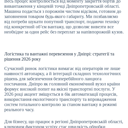
Весь процес контролюється від моменту закриття бортів до
вивантаження у кінцевій точці Дніпропетровській області.
Машина подається з порожнім чистим відсіком, готовим до
заповнення товаром будь-якого габариту. Ми позбавляємо
від потреби шукати попутний транспорт, подаючи техніку
під конкретний об’єм вантажу, що дозволяє вивезти все
необхідне за один рейс без переплат за напівпорожній кузов.
Логістика та вантажні перевезення у Дніпрі: стратегії та
рішення 2026 року
Сучасний ринок логістики вимагає від операторів не лише
наявності автопарку, а й інтеграції складних технологічних
рішень для забезпечення безперебійного ланцюга
постачання. Дніпро як головний економічний вузол країни
формує високий попит на якісні транспортні послуги. У
2026 році акцент зміщується в бік автоматизації процесів,
використання екологічного транспорту та впровадження
систем тотального контролю за станом вантажу в режимі
реального часу.
Для бізнесу, що працює в регіоні Дніпропетровській області,
ключовим фактором успіху стає швидкість обробки