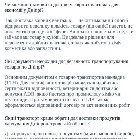
Чи можливо замовити доставку збірних вантажів для
економії у Дніпрі?
Так, доставка збірних вантажів — це оптимальний спосіб
відправити невелику кількість товару (від однієї палети), не
оплачуючи оренду всієї фури. Ви платите лише за місце, яке
займає ваш товар у кузові. Це ідеальне рішення для
перевезення дрібних вантажів, таких як побутова хімія,
косметика або запчастини.
Які документи необхідні для легального транспортування
товарів по Дніпрі?
Основним документом є товарно-транспортна накладна
(ТТН). Для специфічних товарів можуть знадобитися
сертифікати відповідності, ветеринарні свідоцтва або
допуски ADR, якщо йдеться про промислову хімію чи
пестициди. При замовленні послуг з ПДВ також
оформлюється відповідний договір та акт виконаних робіт.
Який транспорт краще обрати для доставки продуктів
харчування Дніпропетровській області?
Для продуктів, що швидко псуються (м’ясо, молочні вироби,