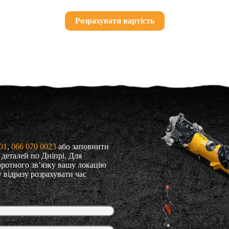
Розрахувати вартість
01
, 
066 070 0023
або заповнити
 деталей по Дніпрі. Для
оротного зв’язку вашу локацію
 відразу розрахувати час