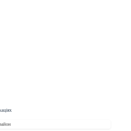
каціях
район