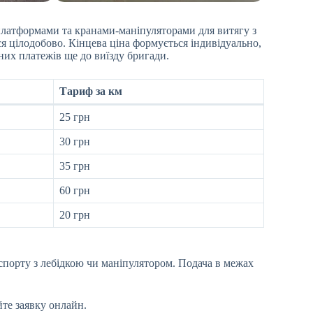
платформами та кранами-маніпуляторами для витягу з
ся цілодобово. Кінцева ціна формується індивідуально,
них платежів ще до виїзду бригади.
Тариф за км
25 грн
30 грн
35 грн
60 грн
20 грн
спорту з лебідкою чи маніпулятором. Подача в межах
те заявку онлайн.