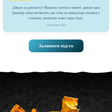
Дякую за допомогу! Машина злетіла в кювет, думав хана
бамперу поки витягнуть але спец на евакуаторі попався з
головою, витягнув м'яко через блок.
10 жовтня 2025
Залишити відгук