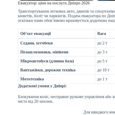
Евакуатор: ціни на послуги Дніпро 2026
Транспортування легкових авто, джипів та спецтехні
кюветів, боліт чи паркінгів. Подача евакуатора по Дні
оскільки нами обов’язково враховується додаткова нац
Об’єкт евакуації
Вага
Седани, хетчбеки
до 2 т
Позашляховики, мінівени
до 3 т
Мікроавтобуси (длинна база)
до 5 т
Вантажівки, дорожня техніка
до 10 т
Мототехніка
до 1 т
Додаткові умови у Дніпрі:
Блокування коліс, несправне рульове управління або 
міста від 20 хвилин.
Для швидкого вик