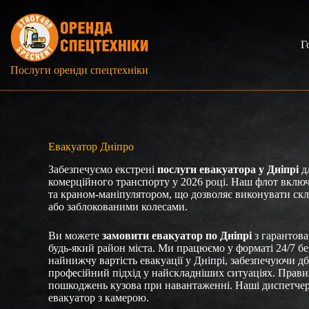
Перейти
до
вмісту
Г
Послуги оренди спецтехніки
Евакуатор Дніпро
Забезпечуємо екстрені
послуги евакуатора у Дніпрі
дл
комерційного транспорту у 2026 році. Наш флот вклю
та краном-маніпулятором, що дозволяє виконувати скл
або заблокованими колесами.
Ви можете
замовити евакуатор по Дніпрі
з гарантов
будь-який район міста. Ми працюємо у форматі 24/7 б
найнижчу вартість евакуації у Дніпрі, забезпечуючи д
професійний підхід у найскладніших ситуаціях. Прав
пошкоджень кузова при навантаженні. Наші диспетче
евакуатор з камерою.