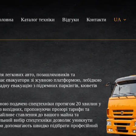
оловна
Каталог техніки
Відгуки
Контакти
UA
я легкових авто, позашляховиків та
чає евакуатори зі зсувною платформою, лебідкою
адну евакуацію з підземних паркінгів, кюветів
аною подачею спецтехніки протягом 20 хвилин у
ез вихідних, пропонуючи прозорі тарифи та
байливе ставлення до вашого майна та
ильний вибір спецтехніки дозволяє уникнути
ри допомагають швидко підібрати професійний