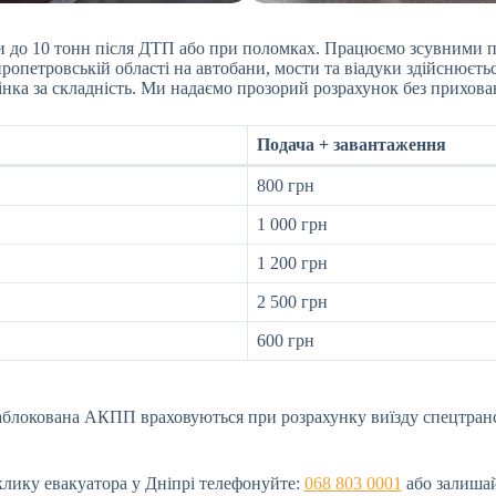
ки до 10 тонн після ДТП або при поломках. Працюємо зсувними 
пропетровській області на автобани, мости та віадуки здійснюєть
інка за складність. Ми надаємо прозорий розрахунок без прихова
Подача + завантаження
800 грн
1 000 грн
1 200 грн
2 500 грн
600 грн
заблокована АКПП враховуються при розрахунку виїзду спецтран
лику евакуатора у Дніпрі телефонуйте:
068 803 0001
або залишай