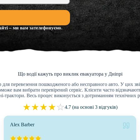
айті – ми вам зателефонуємо.
Що водії кажуть про виклик евакуатора у Дніпрі
 для перевезення пошкодженого або несправного авто. У цих зві
поможе вам вибрати перевірений сервіс. Клієнти часто відзначают
іні-трактори. Весь процес виконується з дотриманням технічних р
★
★
★
★
☆
4.7 (на основі 3 відгуків)
Alex Barber