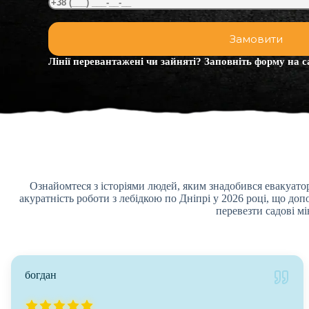
Лінії перевантажені чи зайняті? Заповніть форму на с
Ознайомтеся з історіями людей, яким знадобився евакуатор
акуратність роботи з лебідкою по Дніпрі у 2026 році, що до
перевезти садові м
богдан