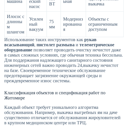
машина
еский
ьная
ВТ
выкачка
насос
Илосос с
Усилен
Модерниз
Объекты с
длинны
75
ный
ированна
ограниченным
м
мм
вакуум
я
доступом
шлангом
Использование таких инструментов как
рукав
всасывающий
,
пистолет размыва
и
телеметрическое
оборудование
позволяет проводить очистку нечистот даже
в самых сложных условиях, где обычная техника бессильна.
Для поддержания надлежащего санитарного состояния
инженерных сетей важно проводить 24,выкачку нечистот
на базе. Своевременное техническое обслуживание
предотвращает загрязнение окружающей среды и
преждевременное износ системы.
Классификация объектов и спецификация работ по
Житомире
Каждый объект требует уникального алгоритма
обслуживания. Например, выкачка выгребных ям на даче
существенно отличается от обслуживания жироуловителей
в крупном медицинском центре или ТРЦ.