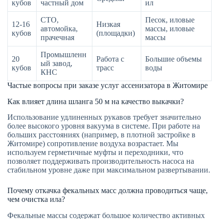
кубов
частный дом
ил
СТО,
Песок, иловые
12-16
Низкая
автомойка,
массы, иловые
кубов
(площадки)
прачечная
массы
Промышленн
20
Работа с
Большие объемы
ый завод,
кубов
трасс
воды
КНС
Частые вопросы при заказе услуг ассенизатора в Житомире
Как влияет длина шланга 50 м на качество выкачки?
Использование удлиненных рукавов требует значительно
более высокого уровня вакуума в системе. При работе на
больших расстояниях (например, в плотной застройке в
Житомире) сопротивление воздуха возрастает. Мы
используем герметичные муфты и переходники, что
позволяет поддерживать производительность насоса на
стабильном уровне даже при максимальном развертывании.
Почему откачка фекальных масс должна проводиться чаще,
чем очистка ила?
Фекальные массы содержат большое количество активных