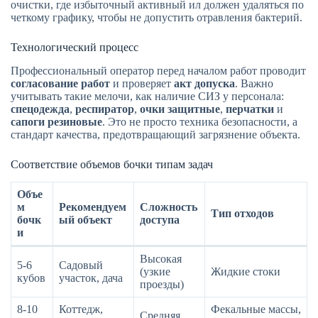
очистки, где избыточный активный ил должен удаляться по
четкому графику, чтобы не допустить отравления бактерий.
Технологический процесс
Профессиональный оператор перед началом работ проводит
согласование работ
и проверяет
акт допуска
. Важно
учитывать такие мелочи, как наличие СИЗ у персонала:
спецодежда
,
респиратор
,
очки защитные
,
перчатки
и
сапоги резиновые
. Это не просто техника безопасности, а
стандарт качества, предотвращающий загрязнение объекта.
Соответствие объемов бочки типам задач
Объе
м
Рекомендуем
Сложность
Тип отходов
бочк
ый объект
доступа
и
Высокая
5-6
Садовый
(узкие
Жидкие стоки
кубов
участок, дача
проезды)
8-10
Коттедж,
Фекальные массы,
Средняя