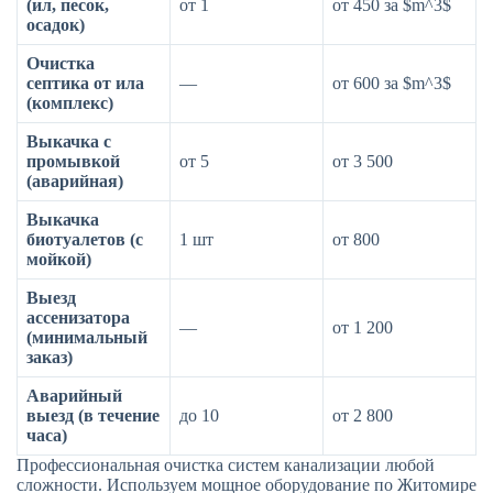
(ил, песок,
от 1
от 450 за $m^3$
осадок)
Очистка
септика от ила
—
от 600 за $m^3$
(комплекс)
Выкачка с
промывкой
от 5
от 3 500
(аварийная)
Выкачка
биотуалетов (с
1 шт
от 800
мойкой)
Выезд
ассенизатора
—
от 1 200
(минимальный
заказ)
Аварийный
выезд (в течение
до 10
от 2 800
часа)
Профессиональная очистка систем канализации любой
сложности. Используем мощное оборудование по Житомире