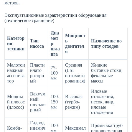
метров.
Эксплуатационные характеристики оборудования
(техническое сравнение)
Диа
Мощност
Категор
мет
Тип
ь
Назначение по
ия
р
насоса
двигател
типу отходов
техники
шла
я
нга
Малотон
Пласти
Средняя
Жидкие
75-
нажный
нчато-
(LSI-
бытовые стоки,
100
ассениза
роторн
оптимизи
фекальные
мм
тор
ый
рованная)
массы
Иловые
Вакуум
Мощны
100-
Высокая
отложения,
ный
й илосос
150
(турбо-
песок, жир,
плунже
(илосос)
мм
режим)
иловые
рный
отложения
Гидрод
100
Промывка труб
Комби-
инамич
Максимал
мм
одновременная