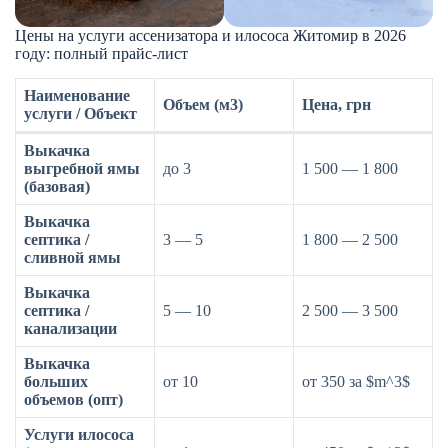
Цены на услуги ассенизатора и илососа Житомир в 2026
году: полный прайс-лист
Наименование
Объем (м3)
Цена, грн
услуги / Объект
Выкачка
выгребной ямы
до 3
1 500 — 1 800
(базовая)
Выкачка
септика /
3 — 5
1 800 — 2 500
сливной ямы
Выкачка
септика /
5 — 10
2 500 — 3 500
канализации
Выкачка
больших
от 10
от 350 за $m^3$
объемов (опт)
Услуги илососа