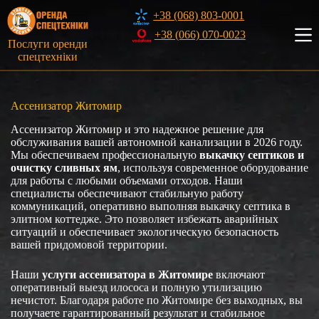
Перейти
+38 (068) 803-0001
к
сути
+38 (066) 070-0023
Послуги оренди
спецтехніки
Ассенизатор Житомир
Ассенизатор Житомир и это надежное решение для
обслуживания вашей автономной канализации в 2026 году.
Мы обеспечиваем профессиональную
выкачку септиков и
очистку сливных
ям
, используя современное оборудование
для работы с любыми объемами отходов. Наши
специалисты обеспечивают стабильную работу
коммуникаций, оперативно выполняя выкачку септика в
элитном коттедже. Это позволяет избежать аварийных
ситуаций и обеспечивает экологическую безопасность
вашей придомовой территории.
Наши
услуги ассенизатора в Житомире
включают
оперативный выезд илососа и полную утилизацию
нечистот. Благодаря работе по Житомире без выходных, вы
получаете гарантированный результат и стабильное