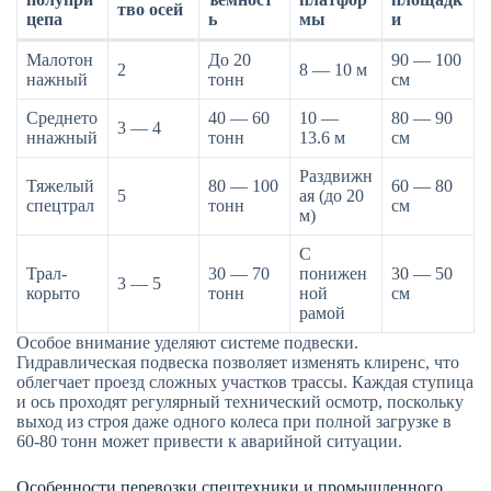
тво осей
цепа
ь
мы
и
Малотон
До 20
90 — 100
2
8 — 10 м
нажный
тонн
см
Среднето
40 — 60
10 —
80 — 90
3 — 4
ннажный
тонн
13.6 м
см
Раздвижн
Тяжелый
80 — 100
60 — 80
5
ая (до 20
спецтрал
тонн
см
м)
С
Трал-
30 — 70
понижен
30 — 50
3 — 5
корыто
тонн
ной
см
рамой
Особое внимание уделяют системе подвески.
Гидравлическая подвеска позволяет изменять клиренс, что
облегчает проезд сложных участков трассы. Каждая ступица
и ось проходят регулярный технический осмотр, поскольку
выход из строя даже одного колеса при полной загрузке в
60-80 тонн может привести к аварийной ситуации.
Особенности перевозки спецтехники и промышленного