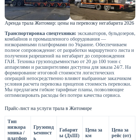
Аренда трала Житомир: цены на перевозку негабарита 2026
Транспортировка спецтехники:
экскаваторов, бульдозеров,
комбайнов и промышленного оборудования —
низкорамными платформами по Украине. Обеспечиваем
полное сопровождение: от разработки маршрутного листа и
получения разрешений на негабарит до сопровождения
ГАИ. Техника грузоподъемностью от 20 до 100 тонн с
аппарелями и расширителями доступна для заказа 24/7. На
формирование итоговой стоимости логистических
операций непосредственно влияют выбранные заказчиком
условия расчета перевозка прицепов стоимость перевозки.
Мы предлагаем гибкие тарифные планы, позволяющие
оптимизировать расходы без потери качества сервиса.
Прайс-лист на услуги трала в Житомире
Тип
низкора
Грузопод
Габарит
Цена за
Цена за
мника /
ъемност
ы (ДхШ)
км
рейс (от)
платфор
ь