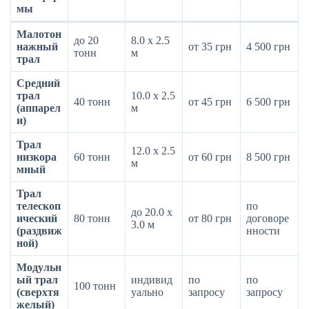
мы
Малотон
до 20
8.0 х 2.5
нажный
от 35 грн
4 500 грн
тонн
м
трал
Средний
трал
10.0 х 2.5
40 тонн
от 45 грн
6 500 грн
(аппарел
м
и)
Трал
12.0 х 2.5
низкора
60 тонн
от 60 грн
8 500 грн
м
мный
Трал
телескоп
по
до 20.0 х
ический
80 тонн
от 80 грн
договоре
3.0 м
(раздвиж
нности
ной)
Модульн
ый трал
индивид
по
по
100 тонн
(сверхтя
уально
запросу
запросу
желый)