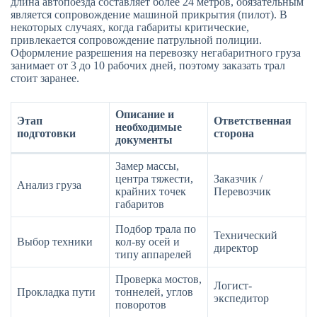
длина автопоезда составляет более 24 метров, обязательным
является сопровождение машиной прикрытия (пилот). В
некоторых случаях, когда габариты критические,
привлекается сопровождение патрульной полиции.
Оформление разрешения на перевозку негабаритного груза
занимает от 3 до 10 рабочих дней, поэтому заказать трал
стоит заранее.
Описание и
Этап
Ответственная
необходимые
подготовки
сторона
документы
Замер массы,
центра тяжести,
Заказчик /
Анализ груза
крайних точек
Перевозчик
габаритов
Подбор трала по
Технический
Выбор техники
кол-ву осей и
директор
типу аппарелей
Проверка мостов,
Логист-
Прокладка пути
тоннелей, углов
экспедитор
поворотов