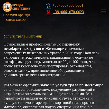
Перейти
+38 (068) 803-0001
к
сути
+38 (066) 070-0023
Послуги оренди
спецтехніки
Услуги трала Житомир
Осуществляем профессиональную
перевозку
негабаритных грузов в Житомире
с помощью
современных низкорамных тралов в 2026 году. Наш парк
включает телескопические, раздвижные и модульные
платформы грузоподъемностью от 20 до 100 тонн, что
позволяет безопасно транспортировать экскаваторы,
сельхозтехнику, промышленное оборудование и
длинномерные металлоконструкции.
Вы можете оформить
заказ на услуги трала по Житомире
с полным сопровождением, получением разрешений и
разработкой оптимального маршрута логистами. Мы
гарантируем надежную фиксацию груза, страховку и
лучшую стоимость аренды низкорамной платформы в
Житомире, обеспечивая подачу спецтехники точно в