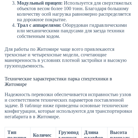
Модульный прицеп:
Используется для сверхтяжелых
объектов весом более 100 тонн. Благодаря большому
количеству осей нагрузка равномерно распределяется
на дорожное покрытие.
Трал с аппарелями:
Оборудован гидравлическими
или механическими пандусами для заезда техники
собственным ходом.
Для работы по Житомире чаще всего привлекаются
трехосные и четырехосные модели, сочетающие
маневренность в условиях плотной застройки и высокую
грузоподъемность.
Технические характеристики парка спецтехники в
Житомире
Надежность перевозки обеспечивается исправностью узлов
и соответствием технических параметров поставленной
задаче. В таблице ниже приведены основные технические
конфигурации, которые используются для транспортировки
негабарита в в Житомире.
Тип
Грузопод
Длина
Высота
Количес
полупри
ъемност
платфор
площадк