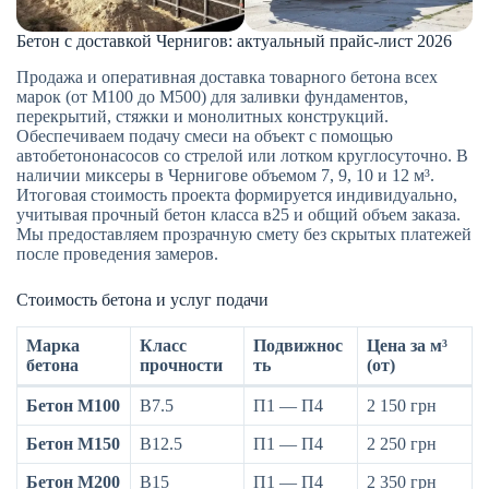
Бетон с доставкой Чернигов: актуальный прайс-лист 2026
Продажа и оперативная доставка товарного бетона всех
марок (от М100 до М500) для заливки фундаментов,
перекрытий, стяжки и монолитных конструкций.
Обеспечиваем подачу смеси на объект с помощью
автобетононасосов со стрелой или лотком круглосуточно. В
наличии миксеры в Чернигове объемом 7, 9, 10 и 12 м³.
Итоговая стоимость проекта формируется индивидуально,
учитывая прочный бетон класса в25 и общий объем заказа.
Мы предоставляем прозрачную смету без скрытых платежей
после проведения замеров.
Стоимость бетона и услуг подачи
Марка
Класс
Подвижнос
Цена за м³
бетона
прочности
ть
(от)
Бетон М100
B7.5
П1 — П4
2 150 грн
Бетон М150
B12.5
П1 — П4
2 250 грн
Бетон М200
B15
П1 — П4
2 350 грн