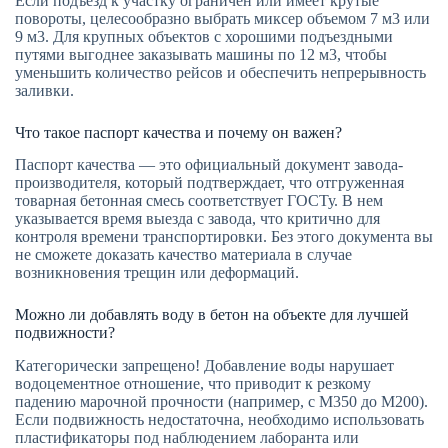
Если подъезд к участку ограничен или имеет крутые
повороты, целесообразно выбрать миксер объемом 7 м3 или
9 м3. Для крупных объектов с хорошими подъездными
путями выгоднее заказывать машины по 12 м3, чтобы
уменьшить количество рейсов и обеспечить непрерывность
заливки.
Что такое паспорт качества и почему он важен?
Паспорт качества — это официальный документ завода-
производителя, который подтверждает, что отгруженная
товарная бетонная смесь соответствует ГОСТу. В нем
указывается время выезда с завода, что критично для
контроля времени транспортировки. Без этого документа вы
не сможете доказать качество материала в случае
возникновения трещин или деформаций.
Можно ли добавлять воду в бетон на объекте для лучшей
подвижности?
Категорически запрещено! Добавление воды нарушает
водоцементное отношение, что приводит к резкому
падению марочной прочности (например, с М350 до М200).
Если подвижность недостаточна, необходимо использовать
пластификаторы под наблюдением лаборанта или