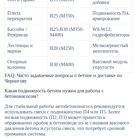
добавки
Плита
Подвижность П4,
В25 (М350)
перекрытия
армирование
Бассейн /
В25-В30 (М350-
W8-W12,
Резервуар
М400)
гидрофобизаторы
Лестницы и
Мелкозернистый
В20 (М250)
марши
заполнитель
Опорные
Высокий модуль
В30 (М400)
колонны
упругости
FAQ: Часто задаваемые вопросы о бетоне и доставке по
Чернигову
Какая подвижность бетона нужна для работы с
бетононасосом?
Для стабильной работы автобетононасоса рекомендуется
использовать смеси с подвижностью П4 или П5. Более
низкая подвижность (П2, П3) может привести к
образованию пробок в бетоноводе из-за слишком высокого
давления бетона и густоты смеси, что потребует срочной
промывки системы.