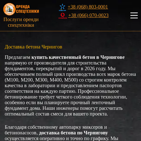
Перейти
+38 (068) 803-0001
к
сути
+38 (066) 070-0023
Послуги оренди
спецтехніки
Доставка бетона Чернигов
Предлагаем
купить качественный бетон в Чернигове
напрямую от производителя для строительства
фундаментов, перекрытий и дорог в 2026 году. Мы
обеспечиваем полный цикл производства всех марок бетона
(М100, М200, М300, М400, М500) со строгим контролем
качества в лаборатории и предоставлением паспортов
соответствия на каждую партию. Профессиональное
бетонирование требует четкого соблюдения технологии,
особенно если вы планируете прочный ленточный
фундамент дома. Наши инженеры помогут рассчитать
оптимальный состав смеси для вашего проекта.
Благодаря собственному автопарку миксеров и
бетононасосов,
доставка бетона по Чернигову
осуществляется оперативно и точно по графику. Мы