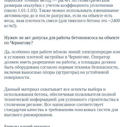
Наиболее точный метод — расчет по геометрическим
размерам опалубки с учетом коэффициента уплотнения
(около 1.01-1.03). Также можно использовать взвешивание
автомиксера до и после разгрузки, если на объекте есть
весы, зная плотность смеси (для тяжелого бетона это ~2400
кг/м3).
Нужен ли акт допуска для работы бетононасоса на объекте
по Чернигову?
Да, особенно при работе вблизи линий электропередач или
в условиях плотной застройки в Чернигове. Оператор
должен иметь разрешение на работы, а площадка должна
быть оборудована согласно нормам техники безопасности,
включая выносные опоры (аутригеры) на устойчивой
поверхности.
Данный материал охватывает все аспекты выбора и
использования бетона, обеспечивая пользователя полной
технической информацией для успешного строительства в
столичном регионе. Все написанное соответствует
стандартам качества и требованиям поисковых систем для
высокого ранжирования.
Бренды нашей техники