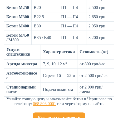
Бетон М250
B20
П1 — П4
2 500 грн
Бетон М300
B22.5
П1 — П4
2 650 грн
Бетон М400
B30
П1 — П4
2 950 грн
Бетон М450
B35 / B40
П1 — П4
3 200 грн
/ М500
Услуги
Характеристики
Стоимость (от)
спецтехники
Аренда миксера
7, 9, 10, 12 м³
от 800 грн/час
Автобетононасо
Стрела 16 — 52 м
от 2 500 грн/час
с
Стационарный
от 2 000 грн/
Подача шлангом
насос
смена
Узнайте точную цену и заказывайте бетон в Чернигове по
телефону:
068 803 0001
или через форму на сайте.
Рассчитать стоимость