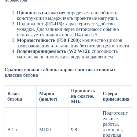
Прочность на сжатие:
определяет способность
конструкции выдерживать проектные нагрузки.
Подвижность
(П1-П5):
характеризует удобство
укладки. Для заливки через бетононасос обычно
используется подвижность П4 или П5.
Морозостойкость (F50-F200):
количество циклов
замораживания и оттаивания без потери целостности.
Водонепроницаемость (W2-W12):
способность
материала не пропускать воду под давлением.
Сравнительная таблица характеристик основных
классов бетона
Прочность
Класс
Марка
Сфера
на сжатие,
бетона
(аналог)
применения
МПа
Подготовит
ельные
работы,
В7.5
М100
9.8
отмостка,
подушка