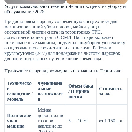
Услуги коммунальной техники Чернигов: цены на уборку и
обслуживание 2026
Предоставляем в аренду современную спецтехнику для
механизированной уборки дорог, мойки улиц и
оперативной чистки снега на территориях ТРЦ,
логистических центров и ОСМД. Наш парк включает
поливомоечные машины, подметально-уборочную технику
со щетками и снегоочистители с отвалами. Работаем
круглосуточно (24/7) для поддержания чистоты парковок,
дворов и подъездных путей в любое время года.
Прайс-лист на аренду коммунальных машин в Чернигове
Техническо
Функциона
Объем бака
е
льные
Стоимость
/ Ширина
оснащение /
возможност
за час
щетки
Модель
и
Мойка
Поливомое
дорог, полив
чная
газонов,
5 — 10 м³
от 1 150 грн
машина
давление до
200 бар