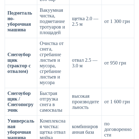
Вакуумная
Подметаль
чистка,
но-
щетка 2.0 —
подметание
от 1 300 грн
уборочная
2.5 м
тротуаров и
машина
площадей
Очистка от
снега,
Снегоубор
сгребание
щик
листьев и
отвал 2.5 —
от 950 грн
(трактор с
мусора,
3.0 м
отвалом)
сгребание
листьев и
мусора
Снегоубор
Быстрая
высокая
щик /
отгрузка
производите
от 1 600 грн
Снегопогру
снега в
льность
зчик
самосвалы
Универсаль
Комплексна
по
ная
я чистка:
комбиниров
договоренно
уборочная
щетка отвал
анная база
сти
машина
мойка