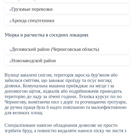
Грузовые перевозки
Аренда спецтехники
Уборка и расчистка в соседних локациях
Деснянский район (Черниговская область)
Новозаводской район
Вулиці завалені снігом, територія заросла бур’яном або
забилася сміттям, що заважає проїзду та псує вигляд
ділянки. Комунальна машина приїжджає на місце і за
допомогою щіток, відвалів або подрібнювачів приводить
територію до ладу за лічені години. Техніка курсує по по
Чернигову, вимітаючи пил з доріг та розчищаючи тротуари,
де ручна праця була б надто повільною та малоефективною
для великих площ.
Спеціалізоване навісне обладнання дозволяє не просто
згрібати бруд, а повністю видаляти наноси піску чи листя з