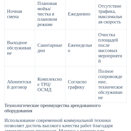
Плановая
Отсутствие
мойка/
Ночная
трафика,
чистка в
Ежедневно
смена
максимальн
плановом
ая скорость
режиме
Очистка
площадей
Выходное
Санитарные
Еженедельн
после
обслуживан
дни
о
массовых
ие
мероприяти
й
Полное
сопровожде
Комплексно
Абонентски
Согласно
ние,
е ТРЦ/
й договор
графику
техническое
ОСМД
обслуживан
ие
Технологические преимущества арендованного
оборудования
Использование современной коммунальной техники
позволяет достичь высокого качества работ благодаря
автоматизации процессов. Машина с ковшом или