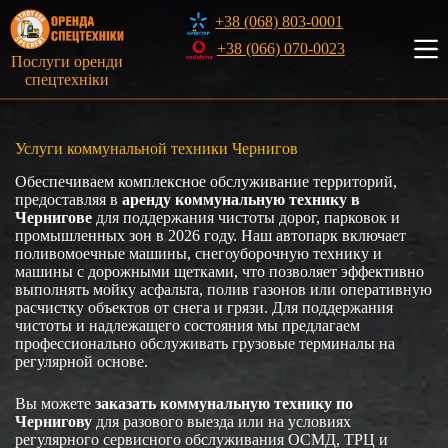
Перейти
+38 (068) 803-0001
к
сути
+38 (066) 070-0023
Послуги оренди
спецтехніки
Услуги коммунальной техники Чернигов
Обеспечиваем комплексное обслуживание территорий,
предоставляя в
аренду коммунальную технику в
Чернигове
для поддержания чистоты дорог, парковок и
промышленных зон в 2026 году. Наш автопарк включает
поливомоечные машины, снегоуборочную технику и
машины с дорожными щетками, что позволяет эффективно
выполнять мойку асфальта, полив газонов или оперативную
расчистку объектов от снега и грязи. Для поддержания
чистоты и надлежащего состояния мы предлагаем
профессионально обслуживать грузовые терминалы на
регулярной основе.
Вы можете
заказать коммунальную технику по
Чернигову
для разового выезда или на условиях
регулярного сервисного обслуживания ОСМД, ТРЦ и