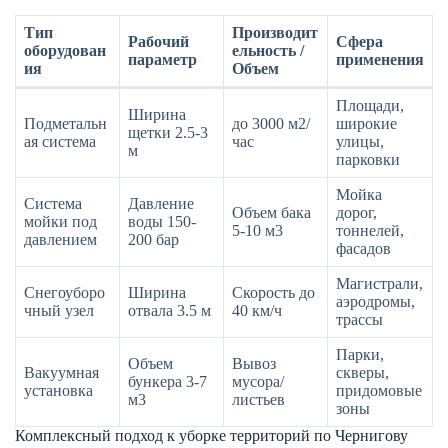
Тип
Производит
Рабочий
Сфера
оборудован
ельность /
параметр
применения
ия
Объем
Площади,
Ширина
Подметальн
до 3000 м2/
широкие
щетки 2.5-3
ая система
час
улицы,
м
парковки
Мойка
Система
Давление
Объем бака
дорог,
мойки под
воды 150-
5-10 м3
тоннелей,
давлением
200 бар
фасадов
Магистрали,
Снегоуборо
Ширина
Скорость до
аэродромы,
чный узел
отвала 3.5 м
40 км/ч
трассы
Парки,
Объем
Вывоз
Вакуумная
скверы,
бункера 3-7
мусора/
установка
придомовые
м3
листьев
зоны
Комплексный подход к уборке территорий по Чернигову