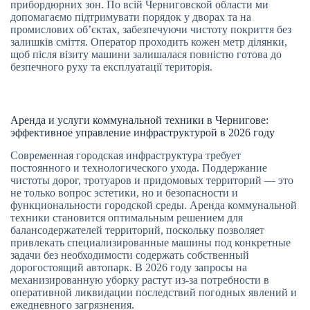
прибордюрних зон. По всій Черниговской области ми
допомагаємо підтримувати порядок у дворах та на
промислових об’єктах, забезпечуючи чистоту покриття без
залишків сміття. Оператор проходить кожен метр ділянки,
щоб після візиту машини залишалася повністю готова до
безпечного руху та експлуатації територія.
Аренда и услуги коммунальной техники в Чернигове:
эффективное управление инфраструктурой в 2026 году
Современная городская инфраструктура требует
постоянного и технологического ухода. Поддержание
чистоты дорог, тротуаров и придомовых территорий — это
не только вопрос эстетики, но и безопасности и
функциональности городской среды. Аренда коммунальной
техники становится оптимальным решением для
балансодержателей территорий, поскольку позволяет
привлекать специализированные машины под конкретные
задачи без необходимости содержать собственный
дорогостоящий автопарк. В 2026 году запросы на
механизированную уборку растут из-за потребности в
оперативной ликвидации последствий погодных явлений и
ежедневного загрязнения.