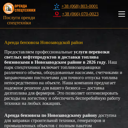
Перейти
+38 (068) 803-0001
к
сути
+38 (066) 070-0023
Послуги оренди
спецтехніки
Аренда бензовоза Новозаводской район
Предоставляем профессиональные
услуги перевозки
светлых нефтепродуктов и доставки топлива
бензовозами в Новозаводском районе в 2026 году
. Наш
парк спецтехники включает топливозаправщики
различного объема, оборудованные насосами, счетчиками и
заправочными пистолетами для точного отпуска топлива
непосредственно на объекте. Наша компания предлагает
надежное решение для вашего бизнеса — доставка
дизтоплива для фермеров. Это позволяет оптимизировать
расходы на логистику и обеспечить бесперебойную работу
техники на любых локациях.
Аренда бензовоза по Новозаводскому району
доступна
для заправки строительной техники, генераторов и
промышленных объектов с полным пакетом