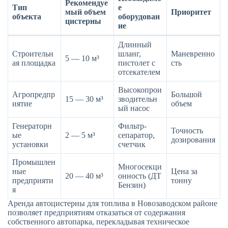
Рекомендуе
Тип
е
мый объем
Приоритет
объекта
оборудован
цистерны
ие
Длинный
Строительн
шланг,
Маневренно
5 — 10 м³
ая площадка
пистолет с
сть
отсекателем
Высокопрои
Агропредпр
Большой
15 — 30 м³
зводительн
иятие
объем
ый насос
Генераторн
Фильтр-
Точность
ые
2 — 5 м³
сепаратор,
дозирования
установки
счетчик
Промышлен
Многосекци
ные
Цена за
20 — 40 м³
онность (ДТ
предприяти
тонну
Бензин)
я
Аренда автоцистерны для топлива в Новозаводском районе
позволяет предприятиям отказаться от содержания
собственного автопарка, перекладывая техническое