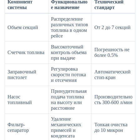
Компонент
Функционально
Технический
системы
е назначение
стандарт
Распределение
различных типов
Объем секций
От 2 до 7 секций
топлива в одном
рейсе
Высокоточный
Погрешность не
Счетчик топлива
контроль объема
более 0.5%
при выдаче
Регулировка
Заправочный
Автоматический
скорости потока
пистолет
стоп-кран
и отсечения
Принудительная
Насос
подача топлива
Производительно
топливный
на высоту или
сть 300-600 л/мин
расстояние
Удаление
Фильтр-
механических
Тонкая очистка
сепаратор
примесей и
до 10 микрон
конденсата