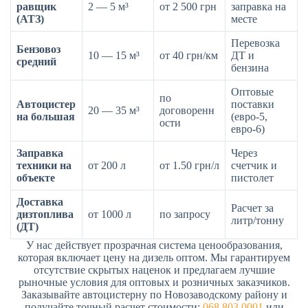
равщик
2 — 5 м³
от 2 500 грн
заправка на
(АТЗ)
месте
Перевозка
Бензовоз
10 — 15 м³
от 40 грн/км
ДТ и
средний
бензина
Оптовые
по
Автоцистер
поставки
20 — 35 м³
договоренн
на большая
(евро-5,
ости
евро-6)
Заправка
Через
техники на
от 200 л
от 1.50 грн/л
счетчик и
объекте
пистолет
Доставка
Расчет за
дизтоплива
от 1000 л
по запросу
литр/тонну
(ДТ)
У нас действует прозрачная система ценообразования,
которая включает цену на дизель оптом. Мы гарантируем
отсутствие скрытых наценок и предлагаем лучшие
рыночные условия для оптовых и розничных заказчиков.
Заказывайте автоцистерну по Новозаводскому району и
получайте точный расчет стоимости:
068 803 0001
или