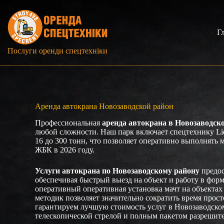
Перейти
к
сути
Г
Послуги оренди спецтехніки
Аренда автокрана Новозаводской район
Профессиональная
аренда автокрана в Новозаводск
любой сложности. Наш парк включает спецтехнику Li
16 до 300 тонн, что позволяет оперативно выполнять
ЖБК в 2026 году.
Услуги автокрана по Новозаводскому району
предос
обеспечивая быстрый выезд на объект и работу в фор
оперативный оперативная установка мачт на объекта
методик позволяет значительно сократить время прос
гарантируем лучшую стоимость услуг в Новозаводском 
телескопической стрелой и полным пакетом разрешит