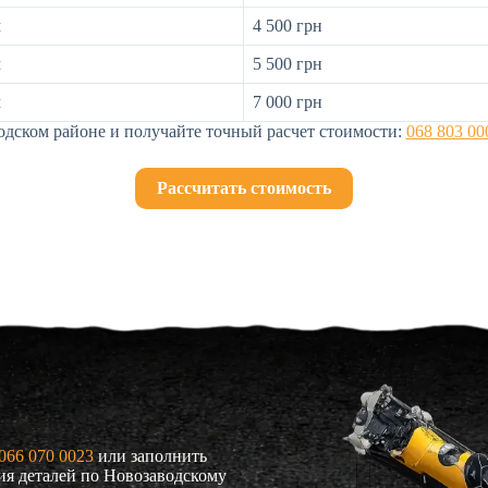
м
4 500 грн
м
5 500 грн
м
7 000 грн
одском районе и получайте точный расчет стоимости:
068 803 00
Рассчитать стоимость
066 070 0023
или заполнить
ния деталей по Новозаводскому