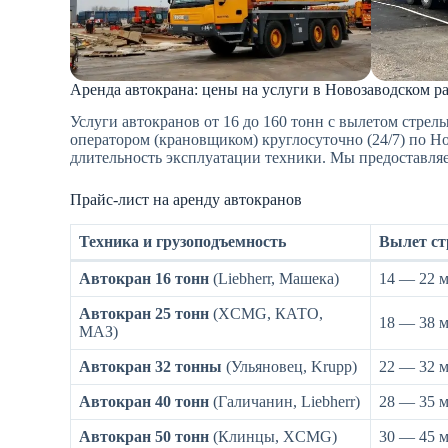
Аренда автокрана: цены на услуги в Новозаводском р
Услуги автокранов от 16 до 160 тонн с вылетом стре
оператором (крановщиком) круглосуточно (24/7) по Н
длительность эксплуатации техники. Мы предоставляе
Прайс-лист на аренду автокранов
Техника и грузоподъемность
Вылет с
Автокран 16 тонн
(Liebherr, Машека)
14 — 22 
Автокран 25 тонн
(XCMG, КАТО,
18 — 38 
МАЗ)
Автокран 32 тонны
(Ульяновец, Krupp)
22 — 32 
Автокран 40 тонн
(Галичанин, Liebherr)
28 — 35 
Автокран 50 тонн
(Клинцы, XCMG)
30 — 45 