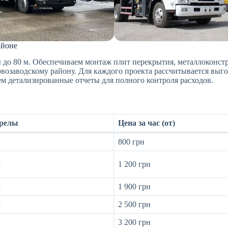
айоне
лы до 80 м. Обеспечиваем монтаж плит перекрытия, металлоконс
овозаводскому району. Для каждого проекта рассчитывается выг
м детализированные отчеты для полного контроля расходов.
трелы
Цена за час (от)
м
800 грн
м
1 200 грн
м
1 900 грн
м
2 500 грн
м
3 200 грн