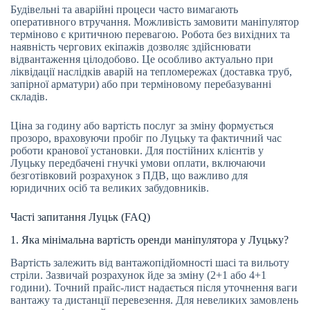
Будівельні та аварійні процеси часто вимагають
оперативного втручання. Можливість замовити маніпулятор
терміново є критичною перевагою. Робота без вихідних та
наявність чергових екіпажів дозволяє здійснювати
відвантаження цілодобово. Це особливо актуально при
ліквідації наслідків аварій на тепломережах (доставка труб,
запірної арматури) або при терміновому перебазуванні
складів.
Ціна за годину або вартість послуг за зміну формується
прозоро, враховуючи пробіг по Луцьку та фактичний час
роботи кранової установки. Для постійних клієнтів у
Луцьку передбачені гнучкі умови оплати, включаючи
безготівковий розрахунок з ПДВ, що важливо для
юридичних осіб та великих забудовників.
Часті запитання Луцьк (FAQ)
1. Яка мінімальна вартість оренди маніпулятора у Луцьку?
Вартість залежить від вантажопідйомності шасі та вильоту
стріли. Зазвичай розрахунок йде за зміну (2+1 або 4+1
години). Точний прайс-лист надається після уточнення ваги
вантажу та дистанції перевезення. Для невеликих замовлень