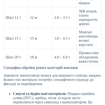
мішках
ЗБВ кільця,
плити
Шасі 12 т
12 м
2.0 – 3.5 т
перекриття,
дерево
Морські
контейнери,
Шасі 15 т
15 м
3.0 – 4.5 т
великі
верстати
Промислове
Шасі 20 т
18 м
4.0 – 6.0 т
обладнання,
важкі блоки
Специфіка обробки різних категорій вантажів
Замовити маніпулятор можна для широкого спектра завдань.
Кожен тип матеріалу потребує специфічного підходу до
фіксації та переміщення.
Сипучі та будівельні матеріали:
Піщано-гравійна
суміш (ПГС), щебінь, пісок та відсів часто
перевозяться через самоскид з маніпулятором. Це