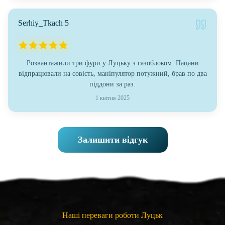
Serhiy_Tkach 5
Розвантажили три фури у Луцьку з газоблоком. Пацани
відпрацювали на совість, маніпулятор потужний, брав по два
піддони за раз.
1 квітня 2025
Залишити відгук
Наші переваги роботи Луцьк