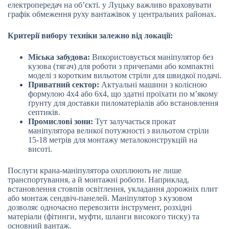
електропередач на об’єкті. у Луцьку важливо враховувати
графік обмеження руху вантажівок у центральних районах.
Критерії вибору техніки залежно від локації:
Міська забудова:
Використовується маніпулятор без
кузова (тягач) для роботи з причепами або компактні
моделі з коротким вильотом стріли для швидкої подачі.
Приватний сектор:
Актуальні машини з колісною
формулою 4х4 або 6х4, що здатні проїхати по м’якому
ґрунту для доставки пиломатеріалів або встановлення
септиків.
Промислові зони:
Тут залучається прокат
маніпулятора великої потужності з вильотом стріли
15-18 метрів для монтажу металоконструкцій на
висоті.
Послуги крана-маніпулятора охоплюють не лише
транспортування, а й монтажні роботи. Наприклад,
встановлення стовпів освітлення, укладання дорожніх плит
або монтаж сендвіч-панелей. Маніпулятор з кузовом
дозволяє одночасно перевозити інструмент, розхідні
матеріали (фітинги, муфти, шланги високого тиску) та
основний вантаж.