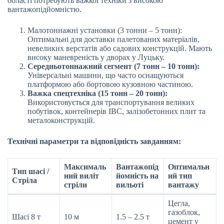
області потребують важкої техніки з високою
вантажопідйомністю.
Малотоннажні установки (3 тонни – 5 тонн):
Оптимальні для доставки палетованих матеріалів,
невеликих верстатів або садових конструкцій. Мають
високу маневреність у дворах у Луцьку.
Середньотоннажний сегмент (7 тонн – 10 тонн):
Універсальні машини, що часто оснащуються
платформою або бортовою кузовною частиною.
Важка спецтехніка (15 тонн – 20 тонн):
Використовується для транспортування великих
побутівок, контейнерів IBC, залізобетонних плит та
металоконструкцій.
Технічні параметри та відповідність завданням:
Максималь
Вантажопід
Оптимальн
Тип шасі /
ний виліт
йомність на
ий тип
Стріла
стріли
вильоті
вантажу
Цегла,
газоблок,
Шасі 8 т
10 м
1.5 – 2.5 т
цемент у