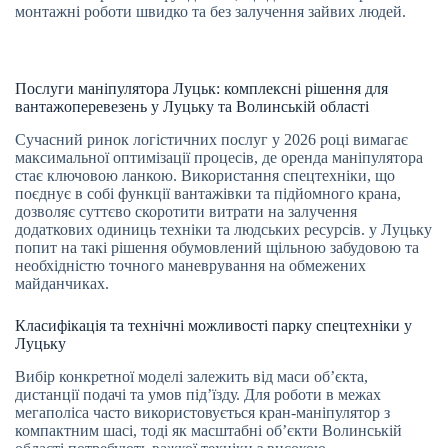
монтажні роботи швидко та без залучення зайвих людей.
Послуги маніпулятора Луцьк: комплексні рішення для
вантажоперевезень у Луцьку та Волинській області
Сучасний ринок логістичних послуг у 2026 році вимагає
максимальної оптимізації процесів, де оренда маніпулятора
стає ключовою ланкою. Використання спецтехніки, що
поєднує в собі функції вантажівки та підйомного крана,
дозволяє суттєво скоротити витрати на залучення
додаткових одиниць техніки та людських ресурсів. у Луцьку
попит на такі рішення обумовлений щільною забудовою та
необхідністю точного маневрування на обмежених
майданчиках.
Класифікація та технічні можливості парку спецтехніки у
Луцьку
Вибір конкретної моделі залежить від маси об’єкта,
дистанції подачі та умов під’їзду. Для роботи в межах
мегаполіса часто використовується кран-маніпулятор з
компактним шасі, тоді як масштабні об’єкти Волинській