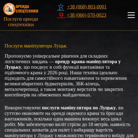
Перейти
+38 (068) 803-0001
до
вмісту
+38 (066) 070-0023
Послуги оренди
спецтехніки
Послуги маніпулятора Луцьк
Пропонуємо універсальне рішення для складних
логістичних завдань —
оренду крана-маніпулятора у
Луцьку
, що поєднує в собі функції вантажівки та
підйомного крана у 2026 році. Наша техніка ідеально
підходить для самостійного навантаження та перевезення
великогабаритних будматеріалів, ЗБК-кілець,
металочерепиці, а також монтажу верстатів чи закритих
контейнерів на обмежених майданчиках.
Використовуючи
послуги маніпулятора по Луцьку
, ви
суттєво економите на оренді окремого крана та бригади
вантажників, оскільки одна машина виконує весь цикл
робіт. Ми забезпечуємо виліт стріли до 18 метрів, наявність
спеціальних захватів для палет і найкращу вартість
маніпулятора у Луцьку з можливістю термінового виїзду для