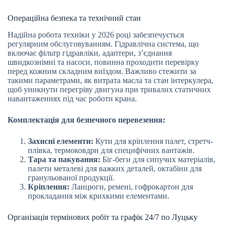
Операційна безпека та технічний стан
Надійна робота техніки у 2026 році забезпечується
регулярним обслуговуванням. Гідравлічна система, що
включає фільтр гідравліки, адаптери, з’єднання
швидкознімні та насоси, повинна проходити перевірку
перед кожним складним виїздом. Важливо стежити за
такими параметрами, як витрата масла та стан інтеркулера,
щоб уникнути перегріву двигуна при тривалих статичних
навантаженнях під час роботи крана.
Комплектація для безпечного перевезення:
Захисні елементи:
Кути для кріплення палет, стретч-
плівка, термоковдри для специфічних вантажів.
Тара та пакування:
Біг-беги для сипучих матеріалів,
палети металеві для важких деталей, октабіни для
гранульованої продукції.
Кріплення:
Ланцюги, ремені, гофрокартон для
прокладання між крихкими елементами.
Організація термінових робіт та графік 24/7 по Луцьку