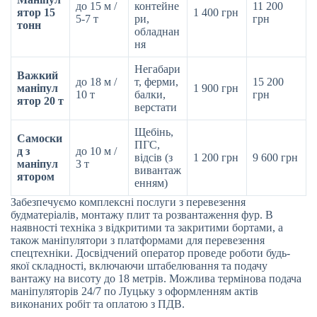
до 15 м /
контейне
11 200
ятор 15
1 400 грн
5-7 т
ри,
грн
тонн
обладнан
ня
Негабари
Важкий
до 18 м /
т, ферми,
15 200
маніпул
1 900 грн
10 т
балки,
грн
ятор 20 т
верстати
Щебінь,
Самоски
ПГС,
д з
до 10 м /
відсів (з
1 200 грн
9 600 грн
маніпул
3 т
вивантаж
ятором
енням)
Забезпечуємо комплексні послуги з перевезення
будматеріалів, монтажу плит та розвантаження фур. В
наявності техніка з відкритими та закритими бортами, а
також маніпулятори з платформами для перевезення
спецтехніки. Досвідчений оператор проведе роботи будь-
якої складності, включаючи штабелювання та подачу
вантажу на висоту до 18 метрів. Можлива термінова подача
маніпуляторів 24/7 по Луцьку з оформленням актів
виконаних робіт та оплатою з ПДВ.