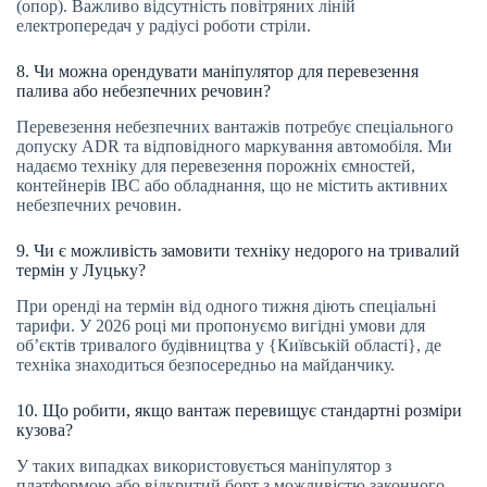
(опор). Важливо відсутність повітряних ліній
електропередач у радіусі роботи стріли.
8. Чи можна орендувати маніпулятор для перевезення
палива або небезпечних речовин?
Перевезення небезпечних вантажів потребує спеціального
допуску ADR та відповідного маркування автомобіля. Ми
надаємо техніку для перевезення порожніх ємностей,
контейнерів IBC або обладнання, що не містить активних
небезпечних речовин.
9. Чи є можливість замовити техніку недорого на тривалий
термін у Луцьку?
При оренді на термін від одного тижня діють спеціальні
тарифи. У 2026 році ми пропонуємо вигідні умови для
об’єктів тривалого будівництва у {Київській області}, де
техніка знаходиться безпосередньо на майданчику.
10. Що робити, якщо вантаж перевищує стандартні розміри
кузова?
У таких випадках використовується маніпулятор з
платформою або відкритий борт з можливістю законного