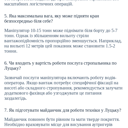
масштабних логістичних операцій.
5. Яка максимальна вага, яку може підняти кран
безпосередньо біля себе?
Маніпулятор 10-15 тонн може піднімати біля борту до 5-7
тонн. Однак із збільшенням вильоту стріли
вантажопідйомність пропорційно зменшується. Наприклад,
на вильоті 12 метрів цей показник може становити 1.5-2
тонни.
6. Чи входить у вартість роботи послуга стропальника по
Луцьку?
Зазвичай послуги маніпулятора включають роботу водія-
оператора. Якщо вантаж потребує специфічної фіксації на
висоті або складного стропування, рекомендується залучати
додаткового фахівця або узгоджувати це питання
заздалегідь.
7. Як підготувати майданчик для роботи техніки у Луцьку?
Майданчик повинен бути рівним та мати тверде покриття.
Необхідно враховувати місце для висування аутригерів