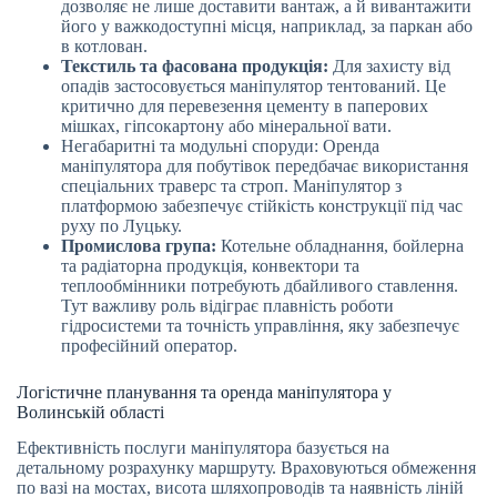
дозволяє не лише доставити вантаж, а й вивантажити
його у важкодоступні місця, наприклад, за паркан або
в котлован.
Текстиль та фасована продукція:
Для захисту від
опадів застосовується маніпулятор тентований. Це
критично для перевезення цементу в паперових
мішках, гіпсокартону або мінеральної вати.
Негабаритні та модульні споруди: Оренда
маніпулятора для побутівок передбачає використання
спеціальних траверс та строп. Маніпулятор з
платформою забезпечує стійкість конструкції під час
руху по Луцьку.
Промислова група:
Котельне обладнання, бойлерна
та радіаторна продукція, конвектори та
теплообмінники потребують дбайливого ставлення.
Тут важливу роль відіграє плавність роботи
гідросистеми та точність управління, яку забезпечує
професійний оператор.
Логістичне планування та оренда маніпулятора у
Волинській області
Ефективність послуги маніпулятора базується на
детальному розрахунку маршруту. Враховуються обмеження
по вазі на мостах, висота шляхопроводів та наявність ліній