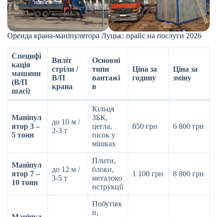
Оренда крана-маніпулятора Луцьк: прайс на послуги 2026
Специфі
Виліт
Основні
кація
стріли /
типи
Ціна за
Ціна за
машини
В/П
вантажі
годину
зміну
(В/П
крана
в
шасі)
Кільця
Маніпул
ЗБК,
до 10 м /
ятор 3 –
цегла,
850 грн
6 800 грн
2-3 т
5 тонн
пісок у
мішках
Плити,
Маніпул
до 12 м /
блоки,
ятор 7 –
1 100 грн
8 800 грн
3-5 т
металоко
10 тонн
нструкції
Побутівк
и,
Маніпул