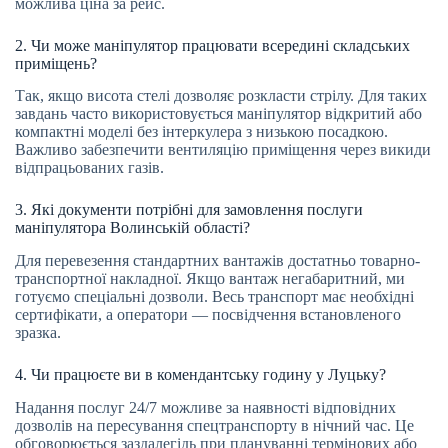
можлива ціна за рейс.
2. Чи може маніпулятор працювати всередині складських
приміщень?
Так, якщо висота стелі дозволяє розкласти стрілу. Для таких
завдань часто використовується маніпулятор відкритий або
компактні моделі без інтеркулера з низькою посадкою.
Важливо забезпечити вентиляцію приміщення через викиди
відпрацьованих газів.
3. Які документи потрібні для замовлення послуги
маніпулятора Волинській області?
Для перевезення стандартних вантажів достатньо товарно-
транспортної накладної. Якщо вантаж негабаритний, ми
готуємо спеціальні дозволи. Весь транспорт має необхідні
сертифікати, а оператори — посвідчення встановленого
зразка.
4. Чи працюєте ви в комендантську годину у Луцьку?
Надання послуг 24/7 можливе за наявності відповідних
дозволів на пересування спецтранспорту в нічний час. Це
обговорюється заздалегідь при плануванні термінових або