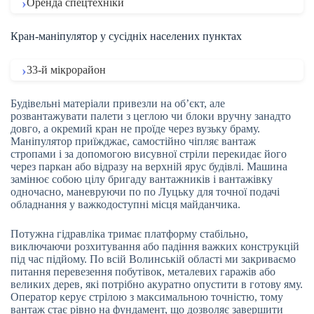
Оренда спецтехніки
Кран-маніпулятор у сусідніх населених пунктах
33-й мікрорайон
Будівельні матеріали привезли на об’єкт, але
розвантажувати палети з цеглою чи блоки вручну занадто
довго, а окремий кран не проїде через вузьку браму.
Маніпулятор приїжджає, самостійно чіпляє вантаж
стропами і за допомогою висувної стріли перекидає його
через паркан або відразу на верхній ярус будівлі. Машина
замінює собою цілу бригаду вантажників і вантажівку
одночасно, маневруючи по по Луцьку для точної подачі
обладнання у важкодоступні місця майданчика.
Потужна гідравліка тримає платформу стабільно,
виключаючи розхитування або падіння важких конструкцій
під час підйому. По всій Волинській області ми закриваємо
питання перевезення побутівок, металевих гаражів або
великих дерев, які потрібно акуратно опустити в готову яму.
Оператор керує стрілою з максимальною точністю, тому
вантаж стає рівно на фундамент, що дозволяє завершити