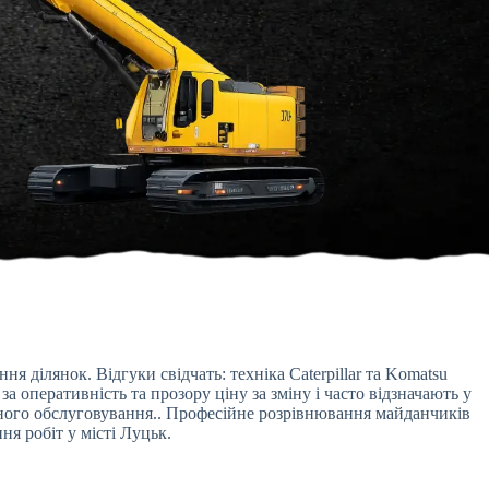
 ділянок. Відгуки свідчать: техніка Caterpillar та Komatsu
 оперативність та прозору ціну за зміну і часто відзначають у
сного обслуговування.. Професійне розрівнювання майданчиків
ня робіт у місті Луцьк.