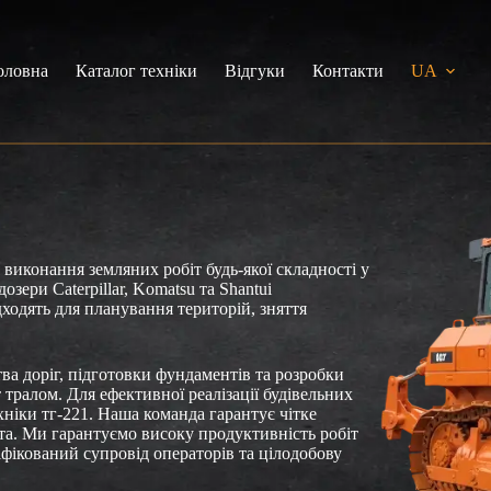
оловна
Каталог техніки
Відгуки
Контакти
UA
 виконання земляних робіт будь-якої складності у
зери Caterpillar, Komatsu та Shantui
дходять для планування територій, зняття
ва доріг, підготовки фундаментів та розробки
 тралом. Для ефективної реалізації будівельних
ніки тг-221. Наша команда гарантує чітке
кта. Ми гарантуємо високу продуктивність робіт
іфікований супровід операторів та цілодобову