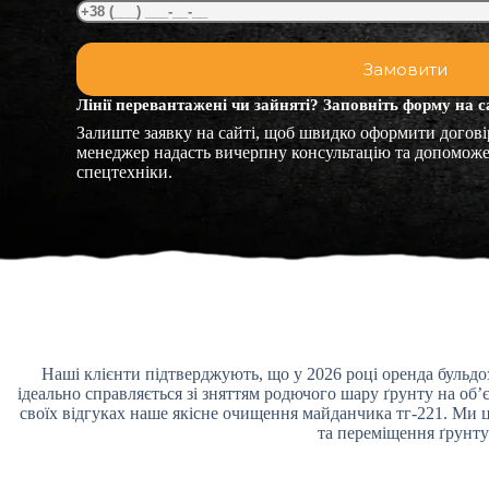
Лінії перевантажені чи зайняті? Заповніть форму на с
Залиште заявку на сайті, щоб швидко оформити догові
менеджер надасть вичерпну консультацію та допоможе
спецтехніки.
Наші клієнти підтверджують, що у 2026 році оренда бульдоз
ідеально справляється зі зняттям родючого шару ґрунту на об’
своїх відгуках наше якісне очищення майданчика тг-221. Ми 
та переміщення ґрунту 