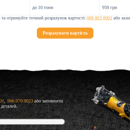
до 10 тонн
950 грн
 та отримуйте точний розрахунок вартості:
068 803 0001
або зали
Розрахувати вартість
01
, 
 066 070 0023
або заповнити
 деталей.