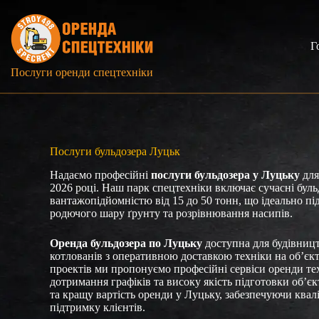
Перейти
до
вмісту
Г
Послуги оренди спецтехніки
Послуги бульдозера Луцьк
Надаємо професійні
послуги бульдозера у Луцьку
для
2026 році. Наш парк спецтехніки включає сучасні бульдо
вантажопідйомністю від 15 до 50 тонн, що ідеально пі
родючого шару ґрунту та розрівнювання насипів.
Оренда бульдозера по Луцьку
доступна для будівницт
котлованів з оперативною доставкою техніки на об’єкт
проектів ми пропонуємо професійні сервіси оренди тех
дотримання графіків та високу якість підготовки об’є
та кращу вартість оренди у Луцьку, забезпечуючи квал
підтримку клієнтів.