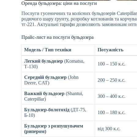
Оренда бульдозера: ціни на послуги
Послуги гусеничних та колісних бульдозерів Caterpilla
родючого шару ґрунту, розробку котлованів та корчува
тг-221. Актуальні тарифи дозволяють замовникам опти
Прайс-лист на послуги бульдозера
Модель / Тип техніки
Потужність
Легкий бульдозер
(Komatsu,
100 – 150 к.с.
Т-130)
Середній бульдозер
(John
200 – 250 к.с.
Deere, CAT)
Важкий бульдозер
(Shantui,
300 – 400 к.с.
Caterpillar)
Бульдозер-болотохід
(ДТ-75,
100 – 180 к.с.
Б-10)
Бульдозер з розпушувачем
від 300 к.с.
(рипером)