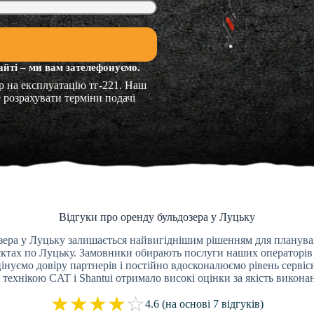
айті – ми вам зателефонуємо.
р на експлуатацію тг-221. Наш
 розрахувати терміни подачі
Відгуки про оренду бульдозера у Луцьку
ера у Луцьку залишається найвигіднішим рішенням для планування
єктах по Луцьку. Замовники обирають послуги наших операторів за
цінуємо довіру партнерів і постійно вдосконалюємо рівень серві
технікою CAT і Shantui отримало високі оцінки за якість виконан
★
★
★
★
☆
4.6 (на основі 7 відгуків)