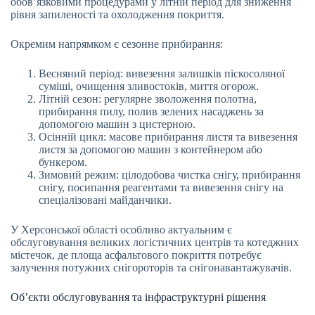
обов’язковими процедурами у літній період для зниження
рівня запиленості та охолодження покриття.
Окремим напрямком є сезонне прибирання:
Весняний період: вивезення залишків піскосоляної
суміші, очищення зливостоків, миття огорож.
Літній сезон: регулярне зволоження полотна,
прибирання пилу, полив зелених насаджень за
допомогою машин з цистерною.
Осінній цикл: масове прибирання листя та вивезення
листя за допомогою машин з контейнером або
бункером.
Зимовий режим: цілодобова чистка снігу, прибирання
снігу, посипання реагентами та вивезення снігу на
спеціалізовані майданчики.
У Херсонської області особливо актуальним є
обслуговування великих логістичних центрів та котеджних
містечок, де площа асфальтового покриття потребує
залучення потужних снігороторів та снігонавантажувачів.
Об’єкти обслуговування та інфраструктурні рішення