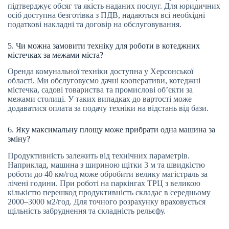
підтверджує обсяг та якість наданих послуг. Для юридичних
осіб доступна безготівка з ПДВ, надаються всі необхідні
податкові накладні та договір на обслуговування.
5. Чи можна замовити техніку для роботи в котеджних
містечках за межами міста?
Оренда комунальної техніки доступна у Херсонської
області. Ми обслуговуємо дачні кооперативи, котеджні
містечка, садові товариства та промислові об’єкти за
межами столиці. У таких випадках до вартості може
додаватися оплата за подачу техніки на відстань від бази.
6. Яку максимальну площу може прибрати одна машина за
зміну?
Продуктивність залежить від технічних параметрів.
Наприклад, машина з шириною щітки 3 м та швидкістю
роботи до 40 км/год може обробити велику магістраль за
лічені години. При роботі на паркінгах ТРЦ з великою
кількістю перешкод продуктивність складає в середньому
2000–3000 м2/год. Для точного розрахунку враховується
щільність забруднення та складність рельєфу.