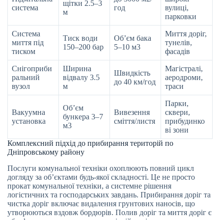
щітки 2.5–3
система
год
вулиці,
м
парковки
Система
Миття доріг,
Тиск води
Об’єм бака
миття під
тунелів,
150–200 бар
5–10 м3
тиском
фасадів
Снігоприби
Ширина
Магістралі,
Швидкість
ральний
відвалу 3.5
аеродроми,
до 40 км/год
вузол
м
траси
Парки,
Об’єм
Вакуумна
Вивезення
сквери,
бункера 3–7
установка
сміття/листя
прибудинко
м3
ві зони
Комплексний підхід до прибирання територій по
Дніпровському району
Послуги комунальної техніки охоплюють повний цикл
догляду за об’єктами будь-якої складності. Це не просто
прокат комунальної техніки, а системне рішення
логістичних та господарських завдань. Прибирання доріг та
чистка доріг включає видалення грунтових наносів, що
утворюються вздовж бордюрів. Полив доріг та миття доріг є