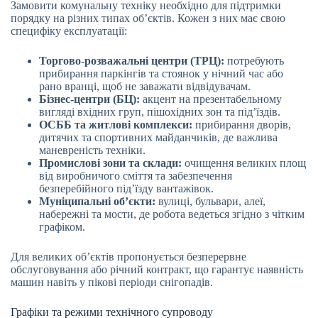
Замовити комунальну техніку необхідно для підтримки
порядку на різних типах об’єктів. Кожен з них має свою
специфіку експлуатації:
Торгово-розважальні центри (ТРЦ):
потребують
прибирання паркінгів та стоянок у нічний час або
рано вранці, щоб не заважати відвідувачам.
Бізнес-центри (БЦ):
акцент на презентабельному
вигляді вхідних груп, пішохідних зон та під’їздів.
ОСББ та житлові комплекси:
прибирання дворів,
дитячих та спортивних майданчиків, де важлива
маневреність техніки.
Промислові зони та склади:
очищення великих площ
від виробничого сміття та забезпечення
безперебійного під’їзду вантажівок.
Муніципальні об’єкти:
вулиці, бульвари, алеї,
набережні та мости, де робота ведеться згідно з чітким
графіком.
Для великих об’єктів пропонується безперервне
обслуговування або річний контракт, що гарантує наявність
машин навіть у пікові періоди снігопадів.
Графіки та режими технічного супроводу