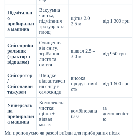
Вакуумна
Підмітальн
чистка,
о-
щітка 2.0 –
підмітання
від 1 300 грн
прибиральн
2.5 м
тротуарів та
а машина
площ
Очищення
Снігоприби
від снігу,
ральник
відвал 2.5 –
згрібання
від 950 грн
(трактор з
3.0 м
листя та
відвалом)
сміття
Снігоротор
Швидке
висока
/
відвантажен
продуктивні
від 1 600 грн
Снігонаван
ня снігу в
сть
тажувач
самоскиди
Комплексна
Універсаль
чистка:
за
на
комбінована
щітка +
домовленіст
прибиральн
база
відвал +
ю
а машина
миття
Ми пропонуємо як разові виїзди для прибирання після