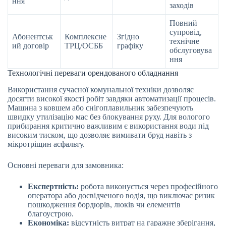
ння
заходів
Повний
супровід,
Абонентськ
Комплексне
Згідно
технічне
ий договір
ТРЦ/ОСББ
графіку
обслуговува
ння
Технологічні переваги орендованого обладнання
Використання сучасної комунальної техніки дозволяє
досягти високої якості робіт завдяки автоматизації процесів.
Машина з ковшем або снігоплавильник забезпечують
швидку утилізацію мас без блокування руху. Для вологого
прибирання критично важливим є використання води під
високим тиском, що дозволяє вимивати бруд навіть з
мікротріщин асфальту.
Основні переваги для замовника:
Експертність:
робота виконується через професійного
оператора або досвідченого водія, що виключає ризик
пошкодження бордюрів, люків чи елементів
благоустрою.
Економіка:
відсутність витрат на гаражне зберігання,