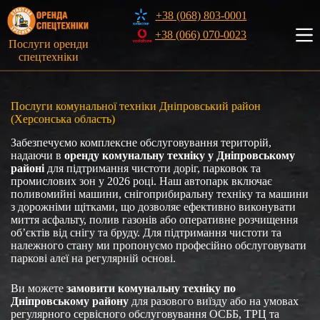
Перейти
+38 (068) 803-0001
до
вмісту
+38 (066) 070-0023
Послуги оренди
спецтехніки
Послуги комунальної техніки Дніпровський район
(Херсонська область)
Забезпечуємо комплексне обслуговування територій,
надаючи в
оренду комунальну техніку у Дніпровському
районі
для підтримання чистоти доріг, парковок та
промислових зон у 2026 році. Наш автопарк включає
поливомийні машини, снігоприбиральну техніку та машини
з дорожніми щітками, що дозволяє ефективно виконувати
миття асфальту, полив газонів або оперативне розчищення
об’єктів від снігу та бруду. Для підтримання чистоти та
належного стану ми пропонуємо професійно обслуговувати
паркові алеї на регулярній основі.
Ви можете
замовити комунальну техніку по
Дніпровському району
для разового виїзду або на умовах
регулярного сервісного обслуговування ОСББ, ТРЦ та