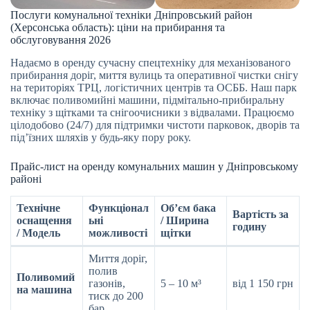
Послуги комунальної техніки Дніпровський район
(Херсонська область): ціни на прибирання та
обслуговування 2026
Надаємо в оренду сучасну спецтехніку для механізованого
прибирання доріг, миття вулиць та оперативної чистки снігу
на територіях ТРЦ, логістичних центрів та ОСББ. Наш парк
включає поливомийні машини, підмітально-прибиральну
техніку з щітками та снігоочисники з відвалами. Працюємо
цілодобово (24/7) для підтримки чистоти парковок, дворів та
під’їзних шляхів у будь-яку пору року.
Прайс-лист на оренду комунальних машин у Дніпровському
районі
Технічне
Функціонал
Об’єм бака
Вартість за
оснащення
ьні
/ Ширина
годину
/ Модель
можливості
щітки
Миття доріг,
полив
Поливомий
газонів,
5 – 10 м³
від 1 150 грн
на машина
тиск до 200
бар