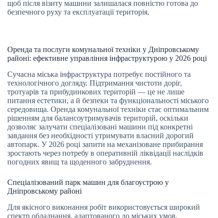
щоб після візиту машини залишалася повністю готова до
безпечного руху та експлуатації територія.
Оренда та послуги комунальної техніки у Дніпровському
районі: ефективне управління інфраструктурою у 2026 році
Сучасна міська інфраструктура потребує постійного та
технологічного догляду. Підтримання чистоти доріг,
тротуарів та прибудинкових територій — це не лише
питання естетики, а й безпеки та функціональності міського
середовища. Оренда комунальної техніки стає оптимальним
рішенням для балансоутримувачів територій, оскільки
дозволяє залучати спеціалізовані машини під конкретні
завдання без необхідності утримувати власний дорогий
автопарк. У 2026 році запити на механізоване прибирання
зростають через потребу в оперативній ліквідації наслідків
погодних явищ та щоденного забруднення.
Спеціалізований парк машин для благоустрою у
Дніпровському районі
Для якісного виконання робіт використовується широкий
спектр обладнання, адаптованого до міських умов.