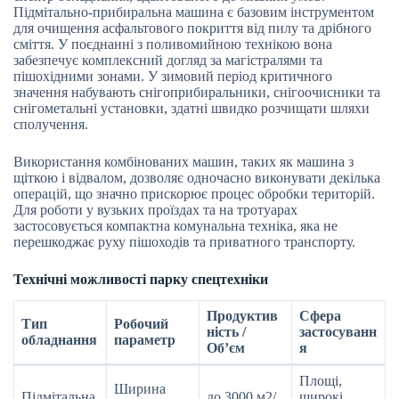
Підмітально-прибиральна машина є базовим інструментом
для очищення асфальтового покриття від пилу та дрібного
сміття. У поєднанні з поливомийною технікою вона
забезпечує комплексний догляд за магістралями та
пішохідними зонами. У зимовий період критичного
значення набувають снігоприбиральники, снігоочисники та
снігометальні установки, здатні швидко розчищати шляхи
сполучення.
Використання комбінованих машин, таких як машина з
щіткою і відвалом, дозволяє одночасно виконувати декілька
операцій, що значно прискорює процес обробки територій.
Для роботи у вузьких проїздах та на тротуарах
застосовується компактна комунальна техніка, яка не
перешкоджає руху пішоходів та приватного транспорту.
Технічні можливості парку спецтехніки
Продуктив
Сфера
Тип
Робочий
ність /
застосуванн
обладнання
параметр
Об’єм
я
Площі,
Ширина
Підмітальна
до 3000 м2/
широкі