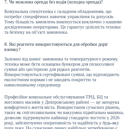
7. Чи можлива оренда без водія (холодна оренда)?
Комунальна спецтехніка є складним обладнанням, що
потребує специфічних навичок управління та допусків.
Тому більшість замовлень виконується виключно з нашими
досвідченими операторами. Це гарантує цілісність техніки
та безпеку на об’єкті замовника.
8. Які реагенти використовуються для обробки доріг
взимку?
Залежно від вимог замовника та температурного режиму,
техніка може бути оснащена бункером для піскосоляної
суміші або цистерною для рідких реагентів.
Використовуються сертифіковані суміші, що відповідають
екологічним нормам і не шкодять покриттю та
навколишньому середовищу.
Професійне комунальне обслуговування ТРЦ, БЦ та
житлових масивів у Дніпровському районі — це запорука
комфортного життя міста. Використання сучасних рішень,
таких як снігоплавильник чи вакуумна підмітальна машина,
дозволяє підтримувати найвищі стандарти чистоти у 2026
році, забезпечуючи оперативність та надійність у будь-яку
пору року. На сучасному ринку найбільш затребуваною є