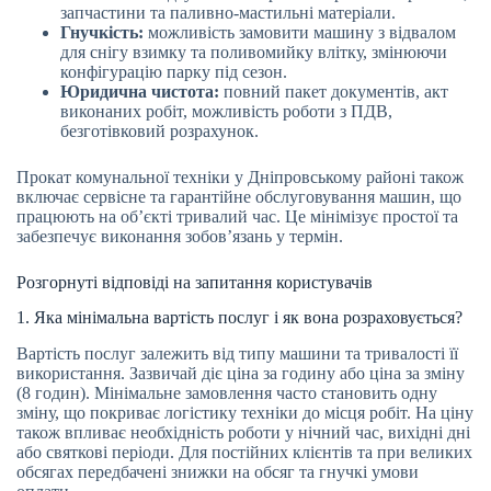
запчастини та паливно-мастильні матеріали.
Гнучкість:
можливість замовити машину з відвалом
для снігу взимку та поливомийку влітку, змінюючи
конфігурацію парку під сезон.
Юридична чистота:
повний пакет документів, акт
виконаних робіт, можливість роботи з ПДВ,
безготівковий розрахунок.
Прокат комунальної техніки у Дніпровському районі також
включає сервісне та гарантійне обслуговування машин, що
працюють на об’єкті тривалий час. Це мінімізує простої та
забезпечує виконання зобов’язань у термін.
Розгорнуті відповіді на запитання користувачів
1. Яка мінімальна вартість послуг і як вона розраховується?
Вартість послуг залежить від типу машини та тривалості її
використання. Зазвичай діє ціна за годину або ціна за зміну
(8 годин). Мінімальне замовлення часто становить одну
зміну, що покриває логістику техніки до місця робіт. На ціну
також впливає необхідність роботи у нічний час, вихідні дні
або святкові періоди. Для постійних клієнтів та при великих
обсягах передбачені знижки на обсяг та гнучкі умови