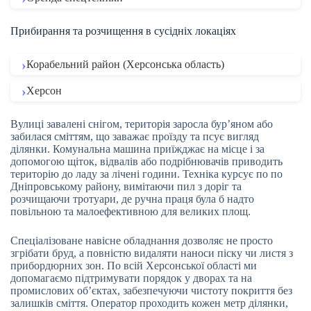
Прибирання та розчищення в сусідніх локаціях
Корабельний район (Херсонська область)
Херсон
Вулиці завалені снігом, територія заросла бур’яном або
забилася сміттям, що заважає проїзду та псує вигляд
ділянки. Комунальна машина приїжджає на місце і за
допомогою щіток, відвалів або подрібнювачів приводить
територію до ладу за лічені години. Техніка курсує по по
Дніпровському району, вимітаючи пил з доріг та
розчищаючи тротуари, де ручна праця була б надто
повільною та малоефективною для великих площ.
Спеціалізоване навісне обладнання дозволяє не просто
згрібати бруд, а повністю видаляти наноси піску чи листя з
прибордюрних зон. По всій Херсонської області ми
допомагаємо підтримувати порядок у дворах та на
промислових об’єктах, забезпечуючи чистоту покриття без
залишків сміття. Оператор проходить кожен метр ділянки,