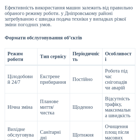
Ефективність використання машин залежить від правильно
обраного режиму роботи. у Дніпровському районі
затребуваною є швидка подача техніки у випадках різкої
зміни погодних умов.
Формати обслуговування об’єктів
Режим
Періодичніс
Особливост
Тип сервісу
роботи
ть
і
Робота під
Цілодобови
Екстрене
час
Постійно
й 24/7
прибирання
снігопадів
чи аварій
Відсутність
Планове
трафіку,
Нічна зміна
миття/
Щоденно
максимальн
чистка
а швидкість
Очищення
Вихідне
Санітарні
площ після
обслуговува
Щотижня
дні
масових