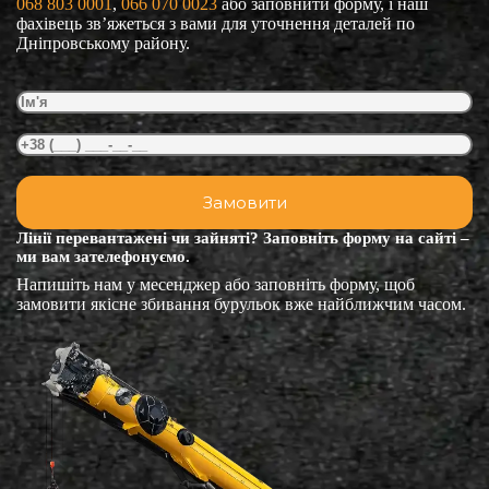
068 803 0001
, 
066 070 0023
або заповнити форму, і наш
фахівець зв’яжеться з вами для уточнення деталей по
Дніпровському району.
Лінії перевантажені чи зайняті? Заповніть форму на сайті –
ми вам зателефонуємо.
Напишіть нам у месенджер або заповніть форму, щоб
замовити якісне збивання бурульок вже найближчим часом.