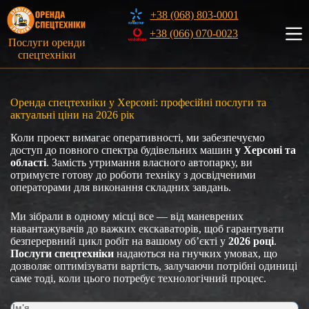
Перейти
+38 (068) 803-0001
до
вмісту
+38 (066) 070-0023
Послуги оренди
спецтехніки
Оренда спецтехніки у Херсоні: професійні послуги та
актуальні ціни на 2026 рік
Коли проект вимагає оперативності, ми забезпечуємо
доступ до повного спектра будівельних машин
у Херсоні та
області
. Замість утримання власного автопарку, ви
отримуєте готову до роботи техніку з досвідченими
операторами для виконання складних завдань.
Ми зібрали в одному місці все — від маневрених
навантажувачів до важких екскаваторів, щоб гарантувати
безперервний цикл робіт на вашому об’єкті у
2026 році
.
Послуги спецтехніки
надаються на гнучких умовах, що
дозволяє оптимізувати вартість, залучаючи потрібні одиниці
саме тоді, коли цього потребує технологічний процес.