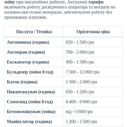
зміну
при масштабних роботах. Актуальні
тарифи
включають роботу досвідченого оператора та витрати на
паливно-мастильні матеріали, забезпечуючи роботу без
прихованих платежів.
Послуга / Техніка
Орієнтовна ціна
Автовишка (година)
650 – 1 500 грн
Автокран (година)
700 – 2 000 грн
Екскаватор (година)
900 – 1 500 грн
Бульдозер (зміна 8 год)
7 500 – 12 000 грн
Каток (година)
1 500 – 2 000 грн
Навантажувач (година)
650 – 1 200 грн
Самоскид (зміна 8 год)
8 400 – 9 000 грн
Бетонозмішувач (зміна)
від ~3 600 грн
Маніпулятор (година)
1 200 – 1 500 грн