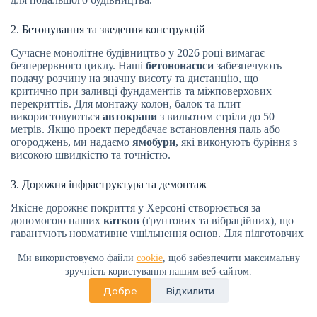
2. Бетонування та зведення конструкцій
Сучасне монолітне будівництво у 2026 році вимагає
безперервного циклу. Наші
бетононасоси
забезпечують
подачу розчину на значну висоту та дистанцію, що
критично при заливці фундаментів та міжповерхових
перекриттів. Для монтажу колон, балок та плит
використовуються
автокрани
з вильотом стріли до 50
метрів. Якщо проект передбачає встановлення паль або
огороджень, ми надаємо
ямобури
, які виконують буріння з
високою швидкістю та точністю.
3. Дорожня інфраструктура та демонтаж
Якісне дорожнє покриття у Херсоні створюється за
допомогою наших
катков
(ґрунтових та вібраційних), що
гарантують нормативне ущільнення основ. Для підготовчих
робіт, таких як знесення старих будівель, розбирання
фундаментів або руйнування скельних порід, техніка
Ми використовуємо файли
cookie
, щоб забезпечити максимальну
оснащується
гідромолотами
. Це дозволяє проводити
зручність користування нашим веб-сайтом.
демонтажні операції максимально оперативно, готуючи
Добре
Відхилити
місце під нову забудову у 2026 році.