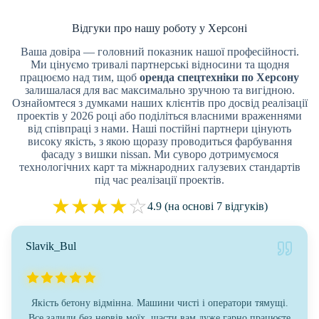
Відгуки про нашу роботу у Херсоні
Ваша довіра — головний показник нашої професійності.
Ми цінуємо тривалі партнерські відносини та щодня
працюємо над тим, щоб
оренда спецтехніки по Херсону
залишалася для вас максимально зручною та вигідною.
Ознайомтеся з думками наших клієнтів про досвід реалізації
проектів у 2026 році або поділіться власними враженнями
від співпраці з нами. Наші постійні партнери цінують
високу якість, з якою щоразу проводиться фарбування
фасаду з вишки nissan. Ми суворо дотримуємося
технологічних карт та міжнародних галузевих стандартів
під час реалізації проектів.
★
★
★
★
☆
4.9 (на основі 7 відгуків)
Slavik_Bul
Якість бетону відмінна. Машини чисті і оператори тямущі.
Все залили без нервів моїх, щасти вам дуже гарно працюєте