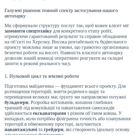
Галузеві рішення: повний спектр застосування нашого
автопарку
Ми сформували структуру послуг так, щоб кожен клієнт міг
замовити спецтехніку
для конкретного етапу робіт,
отримуючи гарантований результат та справне обладнання
на об’єкті по Херсону. Висока рентабельність будівельного
проекту можлива лише за умови, що грамотно організована
безпечні роботи на висоті. Наявність власного автопарку
дозволяє нашій команді оперативно реагувати на складні
запити в режимі реального часу.
1. Нульовий цикл та земляні роботи
Підготовка майданчика — фундамент всього проекту. Для
розчищення територій, зняття родючого шару та
переміщення великих мас ґрунту ми направляємо потужні
бульдозери
. Розробка котлованів, копання глибоких
траншей під комунікації та навантаження самоскидів
здійснюється
екскаваторами
з різним об’ємом ковша. У
випадках, коли потрібна філігранна точність або планування
території в обмеженому просторі, залучаються
навантажувачі
та
грейдери
, які створюють ідеальну основу
для подальшого будівництва.