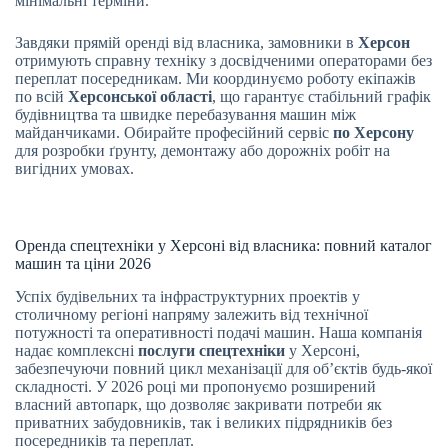
мінімальні терміни.
Завдяки прямій оренді від власника, замовники в
Херсон
отримують справну техніку з досвідченими операторами без
переплат посередникам. Ми координуємо роботу екіпажів
по всій
Херсонської області
, що гарантує стабільний графік
будівництва та швидке перебазування машин між
майданчиками. Обирайте професійний сервіс
по Херсону
для розробки ґрунту, демонтажу або дорожніх робіт на
вигідних умовах.
Оренда спецтехніки у Херсоні від власника: повний каталог
машин та ціни 2026
Успіх будівельних та інфраструктурних проектів у
столичному регіоні напряму залежить від технічної
потужності та оперативності подачі машин. Наша компанія
надає комплексні
послуги спецтехніки
у Херсоні,
забезпечуючи повний цикл механізації для об’єктів будь-якої
складності. У 2026 році ми пропонуємо розширений
власний автопарк, що дозволяє закривати потреби як
приватних забудовників, так і великих підрядників без
посередників та переплат.