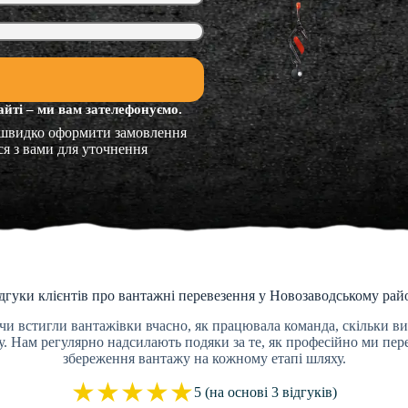
айті – ми вам зателефонуємо.
 швидко оформити замовлення
ся з вами для уточнення
дгуки клієнтів про вантажні перевезення у Новозаводському рай
чи встигли вантажівки вчасно, як працювала команда, скільки ви
 Нам регулярно надсилають подяки за те, як професійно ми пере
збереження вантажу на кожному етапі шляху.
★
★
★
★
★
5 (на основі 3 відгуків)