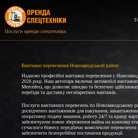
Перейти
до
вмісту
Г
Послуги оренди спецтехніки
Вантажні перевезення Новозаводський район
Надаємо професійні вантажні перевезення у Новозаводс
2026 році. Наш автопарк включає автомобілі вантажопі
Mercedes), що дозволяє швидко та безпечно здійснювати
переїзди та доставку негабаритних вантажів.
Послуги вантажних перевезень по Новозаводському р
досвідчених вантажників для пакування, завантаженн
оперативну подачу машини, роботу 24/7 та кращу варт
забезпечуючи повне збереження майна на кожному етап
сучасного бізнесу передбачає комплексне перевезення
забезпечити безперебійне постачання продукції.