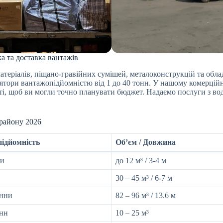
а та доставка вантажів
теріалів, піщано-гравійних сумішей, металоконструкцій та обла
ятори вантажопідйомністю від 1 до 40 тонн. У нашому комерційн
і, щоб ви могли точно планувати бюджет. Надаємо послуги з воді
району 2026
ідйомність
Об’єм / Довжина
ни
до 12 м³ / 3-4 м
30 – 45 м³ / 6-7 м
онни
82 – 96 м³ / 13.6 м
онн
10 – 25 м³