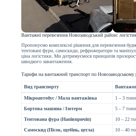
Вантажні перевезення Новозаводський район: логістик
Пропонуємо комплексні рішення для перевезення будма
тентовані фури, самоскиди, рефрижератори та маніпул
ціна логістики. Ми дотримуємося принципів прозорост
швидкого завантаження.
Тарифи на вантажний транспорт по Новозаводському 
Вид транспорту
Вантажоп
Мікроавтобус / Мала вантажівка
1 – 3 тон
Бортова машина / Ізотерм
5 – 7 тонн
Тентована фура (Напівпричіп)
10 – 22 т
Самоскид (Пісок, щебінь, цегла)
10 – 40 т