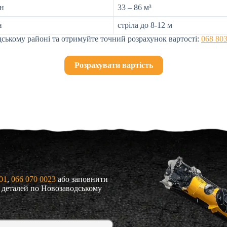
нн
33 – 86 м³
н
стріла до 8-12 м
ському районі та отримуйте точний розрахунок вартості:
068 80
Розрахувати вартість
01
, 
066 070 0023
або заповнити
я деталей по Новозаводському