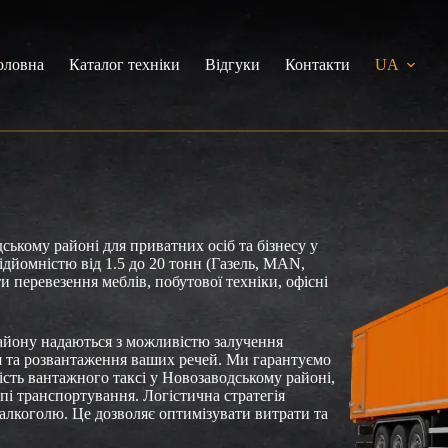
оловна
Каталог техніки
Відгуки
Контакти
UA
ькому районі для приватних осіб та бізнесу у
дйомністю від 1.5 до 20 тонн (Газель, MAN,
 перевезення меблів, побутової техніки, офісні
айону надаються з можливістю залучення
я та розвантаження ваших речей. Ми гарантуємо
ість вантажного таксі у Новозаводському районі,
і транспортування. Логістична стратегія
 алкоголю. Це дозволяє оптимізувати витрати та