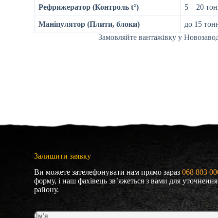
Рефрижератор (Контроль t°)
5 – 20 то
Маніпулятор (Плити, блоки)
до 15 тон
Замовляйте вантажівку у Новозавод
Залишити заявку
Ви можете зателефонувати нам прямо зараз
068 803 00
форму, і наш фахівець зв’яжеться з вами для уточненн
району.