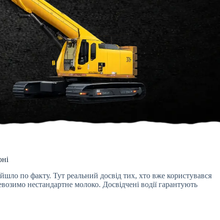
оні
йшло по факту. Тут реальний досвід тих, хто вже користувався
возимо нестандартне молоко. Досвідчені водії гарантують