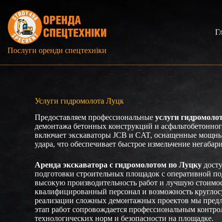
Перейти
к
сути
Г
Послуги оренди спецтехніки
Услуги гидромолота Луцк
Предоставляем профессиональные
услуги гидромоло
демонтажа бетонных конструкций и асфальтобетонног
включает экскаваторы JCB и CAT, оснащенные мощн
удара, что обеспечивает быстрое измельчение негабар
Аренда экскаватора с гидромолотом по Луцку
досту
подготовки строительных площадок с оперативной по
высокую производительность работ и лучшую стоимос
квалифицированный персонал и возможность круглос
реализации сложных демонтажных проектов мы предл
этап работ сопровождается профессиональным контро
технологических норм и безопасности на площадке.