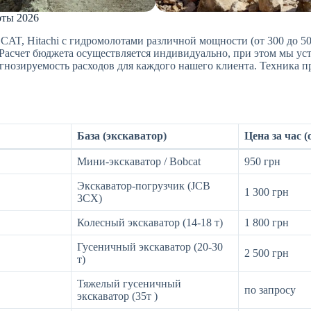
оты 2026
CAT, Hitachi с гидромолотами различной мощности (от 300 до 5
Расчет бюджета осуществляется индивидуально, при этом мы уста
гнозируемость расходов для каждого нашего клиента. Техника п
База (экскаватор)
Цена за час (
Мини-экскаватор / Bobcat
950 грн
Экскаватор-погрузчик (JCB
1 300 грн
3CX)
Колесный экскаватор (14-18 т)
1 800 грн
Гусеничный экскаватор (20-30
2 500 грн
т)
Тяжелый гусеничный
по запросу
экскаватор (35т )