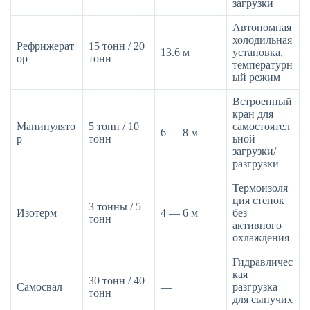
загрузки
Автономная
холодильная
Рефрижерат
15 тонн / 20
13.6 м
установка,
ор
тонн
температурн
ый режим
Встроенный
кран для
Манипулято
5 тонн / 10
самостоятел
6 — 8 м
р
тонн
ьной
загрузки/
разгрузки
Термоизоля
ция стенок
3 тонны / 5
Изотерм
4 — 6 м
без
тонн
активного
охлаждения
Гидравличес
кая
30 тонн / 40
Самосвал
—
разгрузка
тонн
для сыпучих