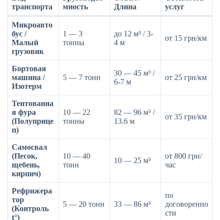
транспорта
мность
Длина
услуг
Микроавто
бус /
1 — 3
до 12 м³ / 3-
от 15 грн/км
Малый
тонны
4 м
грузовик
Бортовая
30 — 45 м³ /
машина /
5 — 7 тонн
от 25 грн/км
6-7 м
Изотерм
Тентованна
я фура
10 — 22
82 — 96 м³ /
от 35 грн/км
(Полуприце
тонны
13.6 м
п)
Самосвал
(Песок,
10 — 40
от 800 грн/
10 — 25 м³
щебень,
тонн
час
кирпич)
Рефрижера
по
тор
5 — 20 тонн
33 — 86 м³
договоренно
(Контроль
сти
t°)