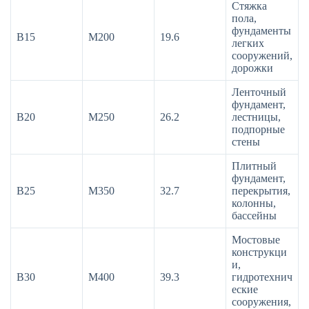
Стяжка
пола,
фундаменты
В15
М200
19.6
легких
сооружений,
дорожки
Ленточный
фундамент,
В20
М250
26.2
лестницы,
подпорные
стены
Плитный
фундамент,
В25
М350
32.7
перекрытия,
колонны,
бассейны
Мостовые
конструкци
и,
В30
М400
39.3
гидротехнич
еские
сооружения,