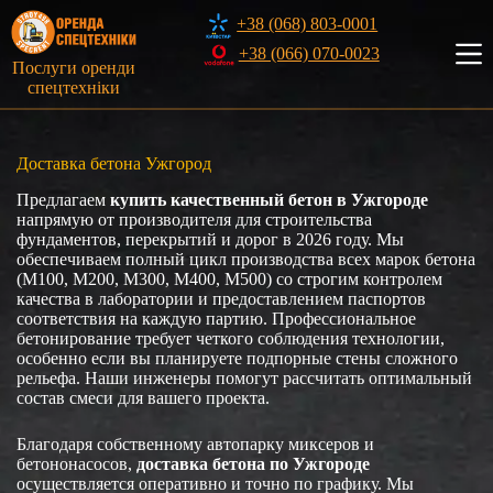
Перейти
+38 (068) 803-0001
к
сути
+38 (066) 070-0023
Послуги оренди
спецтехніки
Доставка бетона Ужгород
Предлагаем
купить качественный бетон в Ужгороде
напрямую от производителя для строительства
фундаментов, перекрытий и дорог в 2026 году. Мы
обеспечиваем полный цикл производства всех марок бетона
(М100, М200, М300, М400, М500) со строгим контролем
качества в лаборатории и предоставлением паспортов
соответствия на каждую партию. Профессиональное
бетонирование требует четкого соблюдения технологии,
особенно если вы планируете подпорные стены сложного
рельефа. Наши инженеры помогут рассчитать оптимальный
состав смеси для вашего проекта.
Благодаря собственному автопарку миксеров и
бетононасосов,
доставка бетона по Ужгороде
осуществляется оперативно и точно по графику. Мы