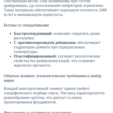
собственным весом. Они незаменимы при густом
армировании, где использование вибраторов ограничено.
Такие материалы обеспечивают идеальную плотность 2400
кг/м3 и минимальную пористость.
Бетоны со спецдобавками
Быстротвердеющий:
позволяет сократить сроки
распалубки.
С противоморозными добавками:
обеспечивает
гидратацию цемента при отрицательных
температурах.
Пластифицированный:
улучшает реологические
свойства без разбавления водой, что сохраняет
марочную прочность.
Объекты заливки: технологические требования и выбор
марки
Каждый конструктивный элемент здания требует
специфического подбора смеси. Ужгород характеризуется
разнообразием грунтов, что диктует условия
проектирования фундаментов.
Фундаменты и подземные сооружения