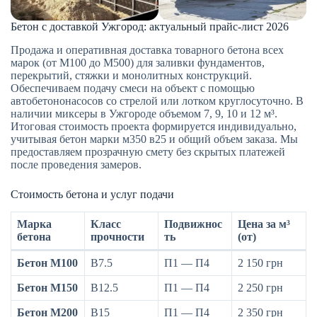
Бетон с доставкой Ужгород: актуальный прайс-лист 2026
Продажа и оперативная доставка товарного бетона всех
марок (от М100 до М500) для заливки фундаментов,
перекрытий, стяжки и монолитных конструкций.
Обеспечиваем подачу смеси на объект с помощью
автобетононасосов со стрелой или лотком круглосуточно. В
наличии миксеры в Ужгороде объемом 7, 9, 10 и 12 м³.
Итоговая стоимость проекта формируется индивидуально,
учитывая бетон марки м350 в25 и общий объем заказа. Мы
предоставляем прозрачную смету без скрытых платежей
после проведения замеров.
Стоимость бетона и услуг подачи
Марка
Класс
Подвижнос
Цена за м³
бетона
прочности
ть
(от)
Бетон М100
B7.5
П1 — П4
2 150 грн
Бетон М150
B12.5
П1 — П4
2 250 грн
Бетон М200
B15
П1 — П4
2 350 грн