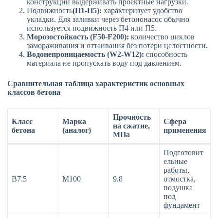
конструкции выдерживать проектные нагрузки.
Подвижность
(П1-П5):
характеризует удобство
укладки. Для заливки через бетононасос обычно
используется подвижность П4 или П5.
Морозостойкость (F50-F200):
количество циклов
замораживания и оттаивания без потери целостности.
Водонепроницаемость (W2-W12):
способность
материала не пропускать воду под давлением.
Сравнительная таблица характеристик основных
классов бетона
Прочность
Класс
Марка
Сфера
на сжатие,
бетона
(аналог)
применения
МПа
Подготовит
ельные
работы,
В7.5
М100
9.8
отмостка,
подушка
под
фундамент