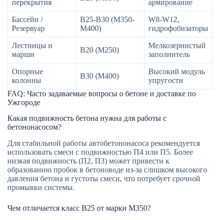
перекрытия
армирование
Бассейн /
В25-В30 (М350-
W8-W12,
Резервуар
М400)
гидрофобизаторы
Лестницы и
Мелкозернистый
В20 (М250)
марши
заполнитель
Опорные
Высокий модуль
В30 (М400)
колонны
упругости
FAQ: Часто задаваемые вопросы о бетоне и доставке по
Ужгороде
Какая подвижность бетона нужна для работы с
бетононасосом?
Для стабильной работы автобетононасоса рекомендуется
использовать смеси с подвижностью П4 или П5. Более
низкая подвижность (П2, П3) может привести к
образованию пробок в бетоноводе из-за слишком высокого
давления бетона и густоты смеси, что потребует срочной
промывки системы.
Чем отличается класс В25 от марки М350?