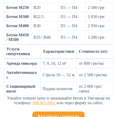
Бетон М250
B20
П1 — П4
2 500 грн
Бетон М300
B22.5
П1 — П4
2 650 грн
Бетон М400
B30
П1 — П4
2 950 грн
Бетон М450
B35 / B40
П1 — П4
3 200 грн
/ М500
Услуги
Характеристики
Стоимость (от)
спецтехники
Аренда миксера
7, 9, 10, 12 м³
от 800 грн/час
Автобетононасо
Стрела 16 — 52 м
от 2 500 грн/час
с
Стационарный
от 2 000 грн/
Подача шлангом
насос
смена
Узнайте точную цену и заказывайте бетон в Ужгороде по
телефону:
068 803 0001
или через форму на сайте.
Рассчитать стоимость