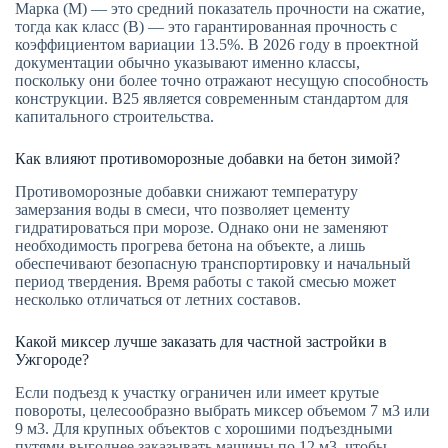
Марка (М) — это средний показатель прочности на сжатие,
тогда как класс (В) — это гарантированная прочность с
коэффициентом вариации 13.5%. В 2026 году в проектной
документации обычно указывают именно классы,
поскольку они более точно отражают несущую способность
конструкции. В25 является современным стандартом для
капитального строительства.
Как влияют противоморозные добавки на бетон зимой?
Противоморозные добавки снижают температуру
замерзания воды в смеси, что позволяет цементу
гидратироваться при морозе. Однако они не заменяют
необходимость прогрева бетона на объекте, а лишь
обеспечивают безопасную транспортировку и начальный
период твердения. Время работы с такой смесью может
несколько отличаться от летних составов.
Какой миксер лучше заказать для частной застройки в
Ужгороде?
Если подъезд к участку ограничен или имеет крутые
повороты, целесообразно выбрать миксер объемом 7 м3 или
9 м3. Для крупных объектов с хорошими подъездными
путями выгоднее заказывать машины по 12 м3, чтобы