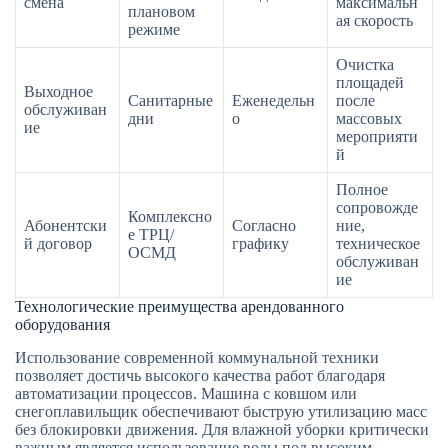
смена
максимальн
плановом
ая скорость
режиме
Очистка
площадей
Выходное
Санитарные
Еженедельн
после
обслуживан
дни
о
массовых
ие
мероприяти
й
Полное
сопровожде
Комплексно
Абонентски
Согласно
ние,
е ТРЦ/
й договор
графику
техническое
ОСМД
обслуживан
ие
Технологические преимущества арендованного
оборудования
Использование современной коммунальной техники
позволяет достичь высокого качества работ благодаря
автоматизации процессов. Машина с ковшом или
снегоплавильщик обеспечивают быструю утилизацию масс
без блокировки движения. Для влажной уборки критически
важным является использование воды под высоким