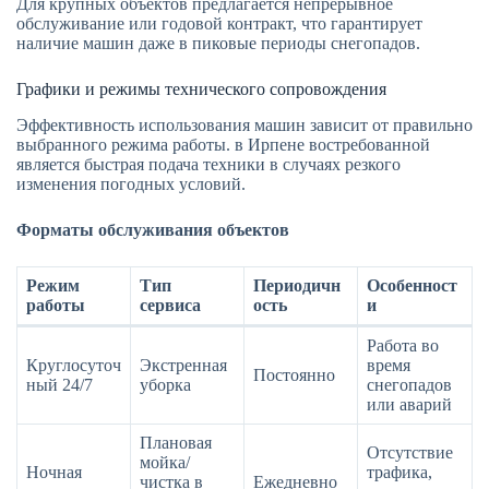
Для крупных объектов предлагается непрерывное
обслуживание или годовой контракт, что гарантирует
наличие машин даже в пиковые периоды снегопадов.
Графики и режимы технического сопровождения
Эффективность использования машин зависит от правильно
выбранного режима работы. в Ирпене востребованной
является быстрая подача техники в случаях резкого
изменения погодных условий.
Форматы обслуживания объектов
Режим
Тип
Периодичн
Особенност
работы
сервиса
ость
и
Работа во
Круглосуточ
Экстренная
время
Постоянно
ный 24/7
уборка
снегопадов
или аварий
Плановая
Отсутствие
мойка/
Ночная
трафика,
чистка в
Ежедневно