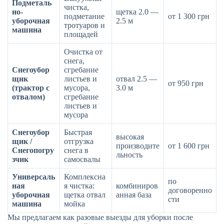
Подметаль
чистка,
но-
щетка 2.0 —
подметание
от 1 300 грн
уборочная
2.5 м
тротуаров и
машина
площадей
Очистка от
снега,
Снегоубор
сгребание
щик
листьев и
отвал 2.5 —
от 950 грн
(трактор с
мусора,
3.0 м
отвалом)
сгребание
листьев и
мусора
Снегоубор
Быстрая
высокая
щик /
отгрузка
производите
от 1 600 грн
Снегопогру
снега в
льность
зчик
самосвалы
Универсаль
Комплексна
по
ная
я чистка:
комбиниров
договоренно
уборочная
щетка отвал
анная база
сти
машина
мойка
Мы предлагаем как разовые выезды для уборки после