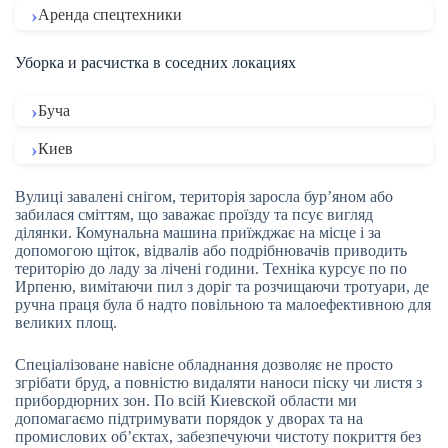
Аренда спецтехники
Уборка и расчистка в соседних локациях
Буча
Киев
Вулиці завалені снігом, територія заросла бур’яном або
забилася сміттям, що заважає проїзду та псує вигляд
ділянки. Комунальна машина приїжджає на місце і за
допомогою щіток, відвалів або подрібнювачів приводить
територію до ладу за лічені години. Техніка курсує по по
Ирпеню, вимітаючи пил з доріг та розчищаючи тротуари, де
ручна праця була б надто повільною та малоефективною для
великих площ.
Спеціалізоване навісне обладнання дозволяє не просто
згрібати бруд, а повністю видаляти наноси піску чи листя з
прибордюрних зон. По всій Киевской области ми
допомагаємо підтримувати порядок у дворах та на
промислових об’єктах, забезпечуючи чистоту покриття без