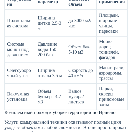
параметр
применения
ия
Объем
Площади,
Ширина
Подметальн
до 3000 м2/
широкие
щетки 2.5-3
ая система
час
улицы,
м
парковки
Мойка
Система
Давление
Объем бака
дорог,
мойки под
воды 150-
5-10 м3
тоннелей,
давлением
200 бар
фасадов
Магистрали,
Снегоуборо
Ширина
Скорость до
аэродромы,
чный узел
отвала 3.5 м
40 км/ч
трассы
Парки,
Объем
Вывоз
Вакуумная
скверы,
бункера 3-7
мусора/
установка
придомовые
м3
листьев
зоны
Комплексный подход к уборке территорий по Ирпеню
Услуги коммунальной техники охватывают полный цикл
ухода за объектами любой сложности. Это не просто прокат