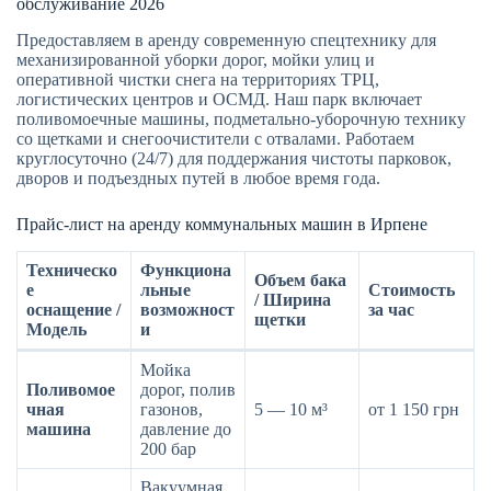
обслуживание 2026
Предоставляем в аренду современную спецтехнику для
механизированной уборки дорог, мойки улиц и
оперативной чистки снега на территориях ТРЦ,
логистических центров и ОСМД. Наш парк включает
поливомоечные машины, подметально-уборочную технику
со щетками и снегоочистители с отвалами. Работаем
круглосуточно (24/7) для поддержания чистоты парковок,
дворов и подъездных путей в любое время года.
Прайс-лист на аренду коммунальных машин в Ирпене
Техническо
Функциона
Объем бака
е
льные
Стоимость
/ Ширина
оснащение /
возможност
за час
щетки
Модель
и
Мойка
Поливомое
дорог, полив
чная
газонов,
5 — 10 м³
от 1 150 грн
машина
давление до
200 бар
Вакуумная