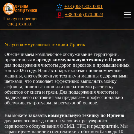
Перейти
+38 (068) 803-0001
к
сути
+38 (066) 070-0023
Послуги оренди
спецтехніки
Услуги коммунальной техники Ирпень
Обеспечиваем комплексное обслуживание территорий,
предоставляя в
аренду коммунальную технику в Ирпене
для поддержания чистоты дорог, парковок и промышленных
зон в 2026 году. Наш автопарк включает поливомоечные
машины, снегоуборочную технику и машины с дорожными
щетками, что позволяет эффективно выполнять мойку
асфальта, полив газонов или оперативную расчистку
объектов от снега и грязи. Для поддержания чистоты и
надлежащего состояния мы предлагаем профессионально
обслуживать тротуары на регулярной основе.
Вы можете
заказать коммунальную технику по Ирпеню
для разового выезда или на условиях регулярного
сервисного обслуживания ОСМД, ТРЦ и предприятий. Мы
гарантируем наличие спецтехники с объемом баков до 10