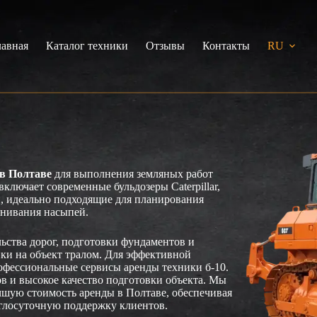
лавная
Каталог техники
Отзывы
Контакты
RU
 в Полтаве
для выполнения земляных работ
ключает современные бульдозеры Caterpillar,
н, идеально подходящие для планирования
внивания насыпей.
ьства дорог, подготовки фундаментов и
ики на объект тралом. Для эффективной
офессиональные сервисы аренды техники б-10.
в и высокое качество подготовки объекта. Мы
чшую стоимость аренды в Полтаве, обеспечивая
глосуточную поддержку клиентов.