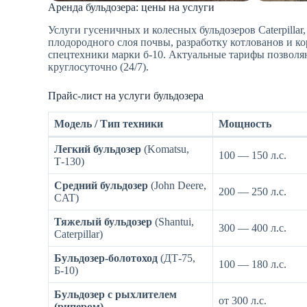
Аренда бульдозера: цены на услуги
Услуги гусеничных и колесных бульдозеров Caterpillar
плодородного слоя почвы, разработку котлованов и к
спецтехники марки б-10. Актуальные тарифы позволя
круглосуточно (24/7).
Прайс-лист на услуги бульдозера
Модель / Тип техники
Мощность
Легкий бульдозер
(Komatsu,
100 — 150 л.с.
Т-130)
Средний бульдозер
(John Deere,
200 — 250 л.с.
CAT)
Тяжелый бульдозер
(Shantui,
300 — 400 л.с.
Caterpillar)
Бульдозер-болотоход
(ДТ-75,
100 — 180 л.с.
Б-10)
Бульдозер с рыхлителем
от 300 л.с.
(рипером)