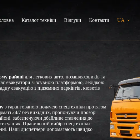
оловна
Каталог техніки
Відгуки
Контакти
UA
ому районі
для легкових авто, позашляховиків та
чає евакуатори зі зсувною платформою, лебідкою
адну евакуацію з підземних паркінгів, кюветів
ну
з гарантованою подачею спецтехніки протягом
рматі 24/7 без вихідних, пропонуючи прозорі
айоні, забезпечуючи дбайливе ставлення до
ситуаціях. Правильний вибір спецтехніки
нні. Наші диспетчери допомагають швидко