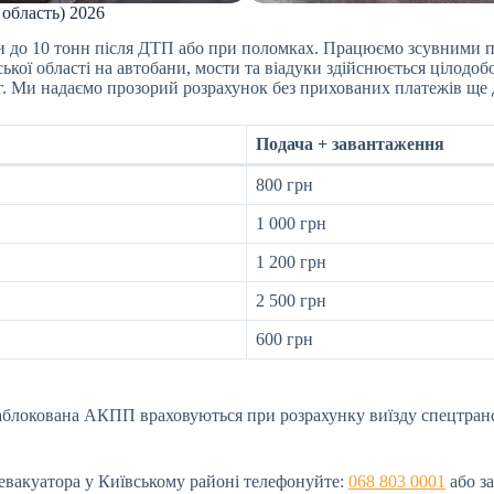
 область) 2026
ки до 10 тонн після ДТП або при поломках. Працюємо зсувними 
ської області на автобани, мости та віадуки здійснюється цілодоб
г. Ми надаємо прозорий розрахунок без прихованих платежів ще 
Подача + завантаження
800 грн
1 000 грн
1 200 грн
2 500 грн
600 грн
заблокована АКПП враховуються при розрахунку виїзду спецтран
евакуатора у Київському районі телефонуйте:
068 803 0001
або з