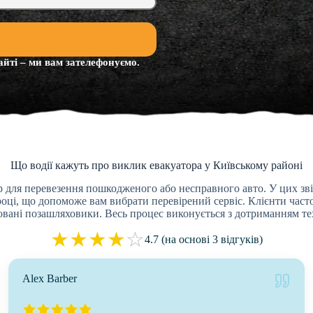
айті – ми вам зателефонуємо.
Що водії кажуть про виклик евакуатора у Київському районі
 для перевезення пошкодженого або несправного авто. У цих зві
році, що допоможе вам вибрати перевірений сервіс. Клієнти часто
вані позашляховики. Весь процес виконується з дотриманням те
★
★
★
★
☆
4.7 (на основі 3 відгуків)
Alex Barber