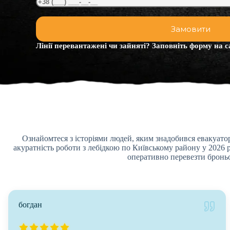
Лінії перевантажені чи зайняті? Заповніть форму на с
Ознайомтеся з історіями людей, яким знадобився евакуатор
акуратність роботи з лебідкою по Київському району у 2026 
оперативно перевезти броньо
богдан