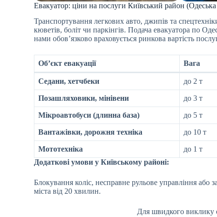
Евакуатор: ціни на послуги Київський район (Одеська
Транспортування легкових авто, джипів та спецтехні
кюветів, боліт чи паркінгів. Подача евакуатора по Оде
нами обов’язково враховується ринкова вартість послу
Об’єкт евакуації
Вага
Седани, хетчбеки
до 2 т
Позашляховики, мінівени
до 3 т
Мікроавтобуси (длинна база)
до 5 т
Вантажівки, дорожня техніка
до 10 т
Мототехніка
до 1 т
Додаткові умови у Київському районі:
Блокування коліс, несправне рульове управління або 
міста від 20 хвилин.
Для швидкого виклику 