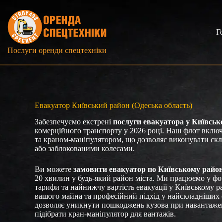
Перейти
до
вмісту
Г
Послуги оренди спецтехніки
Евакуатор Київський район (Одеська область)
Забезпечуємо екстрені
послуги евакуатора у Київськ
комерційного транспорту у 2026 році. Наш флот вклю
та краном-маніпулятором, що дозволяє виконувати скл
або заблокованими колесами.
Ви можете
замовити евакуатор по Київському райо
20 хвилин у будь-який район міста. Ми працюємо у фо
тарифи та найнижчу вартість евакуації у Київському р
вашого майна та професійний підхід у найскладніших 
дозволяє уникнути пошкоджень кузова при навантаже
підібрати кран-маніпулятор для вантажів.