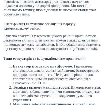
наявність власного автопарку дозволяють нам якісно
надавати допомогу на дорозі цілодобово. Ми постійно
оновлюємо техніку, щоб відповідати високим стандартам
обслуговування.
Класифікація та технічне оснащення парку у
Кременецькому районі
Сучасна евакуація у Кременецькому районі здійснюється
декількома типами спецтехніки, кожен з яких адаптований
під конкретну масу та габарити. Вибір обладнання залежить
від стану ходової частини та доступності під’їзних шляхів.
Типи евакуаторів та їх функціональне призначення
Евакуатор із зсувною платформою
: Гідравлічна
система дозволяє опустити майданчик безпосередньо
до дорожнього покриття. Це ідеальне рішення для
спорткарів з низьким кліренсом та автомобілів з
автоматичною КПП.
Техніка з краном-маніпулятором
: Використовується,
коли авто заблоковане іншими машинами, знаходиться
в кюветі або має суттєві пошкодження рульового
управління.
Машини з лебідкою (електричною, гідравлічною