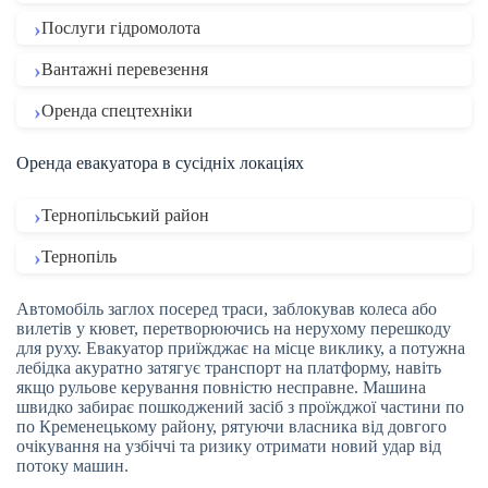
Послуги гідромолота
Вантажні перевезення
Оренда спецтехніки
Оренда евакуатора в сусідніх локаціях
Тернопільський район
Тернопіль
Автомобіль заглох посеред траси, заблокував колеса або
вилетів у кювет, перетворюючись на нерухому перешкоду
для руху. Евакуатор приїжджає на місце виклику, а потужна
лебідка акуратно затягує транспорт на платформу, навіть
якщо рульове керування повністю несправне. Машина
швидко забирає пошкоджений засіб з проїжджої частини по
по Кременецькому району, рятуючи власника від довгого
очікування на узбіччі та ризику отримати новий удар від
потоку машин.