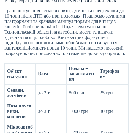
Евакуатор: ціни на послуги Кременецький район 2026
Транспортування легкових авто, джипів та спецтехніки до
10 тонн після ДТП або при поломках. Працюємо зсувними
платформами та кранами-маніпуляторами для витягу з
кюветів, боліт чи паркінгів. Подача евакуатора по
Тернопільській області на автобани, мости та віадуки
здійснюється цілодобово. Кінцева ціна формується
індивідуально, оскільки нами обов’язково враховується
вантажопідйомність понад 10 тонн. Ми надаємо прозорий
розрахунок без прихованих платежів ще до виїзду бригади.
Подача +
Об’єкт
Тариф за
Вага
завантажен
евакуації
км
ня
Седани,
до 2 т
800 грн
25 грн
хетчбеки
Позашляхо
вики,
до 3 т
1 000 грн
30 грн
мінівени
Мікроавтоб
уси (длинна
до 5 т
1 200 грн
35 грн