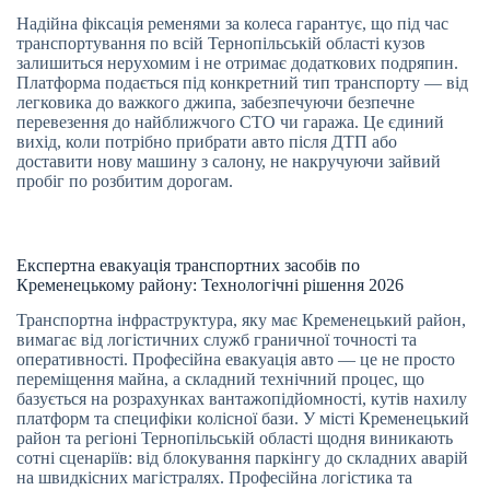
Надійна фіксація ременями за колеса гарантує, що під час
транспортування по всій Тернопільській області кузов
залишиться нерухомим і не отримає додаткових подряпин.
Платформа подається під конкретний тип транспорту — від
легковика до важкого джипа, забезпечуючи безпечне
перевезення до найближчого СТО чи гаража. Це єдиний
вихід, коли потрібно прибрати авто після ДТП або
доставити нову машину з салону, не накручуючи зайвий
пробіг по розбитим дорогам.
Експертна евакуація транспортних засобів по
Кременецькому району: Технологічні рішення 2026
Транспортна інфраструктура, яку має Кременецький район,
вимагає від логістичних служб граничної точності та
оперативності. Професійна евакуація авто — це не просто
переміщення майна, а складний технічний процес, що
базується на розрахунках вантажопідйомності, кутів нахилу
платформ та специфіки колісної бази. У місті Кременецький
район та регіоні Тернопільській області щодня виникають
сотні сценаріїв: від блокування паркінгу до складних аварій
на швидкісних магістралях. Професійна логістика та