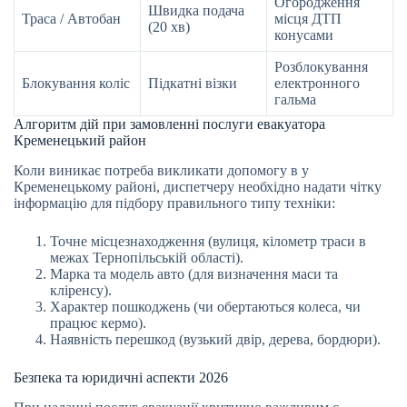
Огородження
Швидка подача
Траса / Автобан
місця ДТП
(20 хв)
конусами
Розблокування
Блокування коліс
Підкатні візки
електронного
гальма
Алгоритм дій при замовленні послуги евакуатора
Кременецький район
Коли виникає потреба викликати допомогу в у
Кременецькому районі, диспетчеру необхідно надати чітку
інформацію для підбору правильного типу техніки:
Точне місцезнаходження (вулиця, кілометр траси в
межах Тернопільській області).
Марка та модель авто (для визначення маси та
кліренсу).
Характер пошкоджень (чи обертаються колеса, чи
працює кермо).
Наявність перешкод (вузький двір, дерева, бордюри).
Безпека та юридичні аспекти 2026