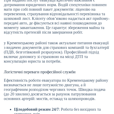
При наданні послуг евакуації критично важливим є
дотримання юридичних норм. Водій спецтехніки повинен
мати при собі повний пакет документів: ліцензію на
перевезення, страхування відповідальності перевізника та
шляховий лист. Клієнту обов’язково надається акт прийому-
передачі авто, де фіксуються всі наявні пошкодження до
моменту завантаження. Це гарантує збереження майна та
відсутність претензій після завершення робіт.
у Кременецькому районі також актуальне питання евакуації
з видачею документів для страхових компаній та бухгалтерії
(ПДВ, безготівковий розрахунок). Професійний підхід
включає допомогу зі страховою на місці ДТП та
консультацію юриста за потреби.
Логістичні переваги професійної служби
Ефективність роботи евакуатора по Кременецькому району
визначається не лише потужністю двигуна, а й
географічним розподілом чергових точок. Швидка подача
(до 20 хвилин) досягається за рахунок патрулювання
основних артерій: мостів, естакад та шляхопроводів.
Цілодобовий режим 24/7
: Робота без вихідних та
святкових днів.