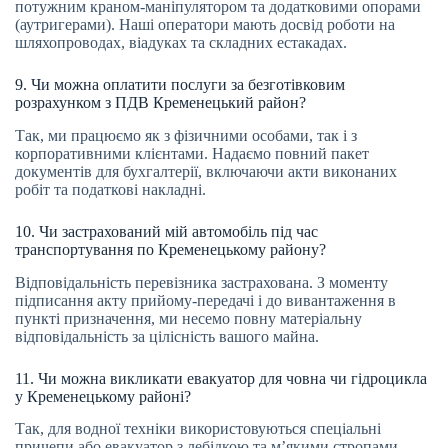
потужним краном-маніпулятором та додатковими опорами
(аутригерами). Наші оператори мають досвід роботи на
шляхопроводах, віадуках та складних естакадах.
9. Чи можна оплатити послуги за безготівковим
розрахунком з ПДВ Кременецький район?
Так, ми працюємо як з фізичними особами, так і з
корпоративними клієнтами. Надаємо повний пакет
документів для бухгалтерії, включаючи акти виконаних
робіт та податкові накладні.
10. Чи застрахований мій автомобіль під час
транспортування по Кременецькому району?
Відповідальність перевізника застрахована. З моменту
підписання акту прийому-передачі і до вивантаження в
пункті призначення, ми несемо повну матеріальну
відповідальність за цілісність вашого майна.
11. Чи можна викликати евакуатор для човна чи гідроцикла
у Кременецькому районі?
Так, для водної техніки використовуються спеціальні
причепи або евакуатор з лебідкою та м’якими стропами,