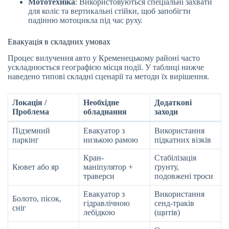
Мототехніка
: Використовуються спеціальні захвати
для коліс та вертикальні стійки, щоб запобігти
падінню мотоцикла під час руху.
Евакуація в складних умовах
Процес вилучення авто у Кременецькому районі часто
ускладнюється географією місця події. У таблиці нижче
наведено типові складні сценарії та методи їх вирішення.
Локація /
Необхідне
Додаткові
Проблема
обладнання
заходи
Підземний
Евакуатор з
Використання
паркінг
низькою рамою
підкатних візків
Кран-
Стабілізація
Кювет або яр
маніпулятор +
ґрунту,
траверси
подовжені троси
Евакуатор з
Використання
Болото, пісок,
гідравлічною
сенд-траків
сніг
лебідкою
(щитів)