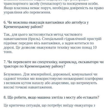
транспортного засобу (техпаспорт) та посвідчення особи.
Якщо власника немає поруч, необхідна довіреність на право
управління або перевезення.
6. Чи можлива евакуація вантажівки або автобуса у
Кременецькому районі?
Так, для цього застосовується метод часткового
навантаження (бриль). Спеціальний гідравлічний пристрій
піднімає передню вісь вантажівки, а задня котиться по
дорозі. Це дозволяє евакуювати техніку масою понад 10
тонн.
7. Чи перевозите ви спецтехніку, наприклад, екскаватори чи
трактори по Кременецькому району?
Безумовно. Для землерийної, дорожньої, комунальної чи
садової техніки ми використовуємо низькорамні платформи
з великим кутом нахилу або апарелями, що витримують
високі точкові навантаження.
8. Що робити, якщо машина злетіла з мосту або естакати?
Це критична ситуація, що потребує виїзду евакуатора з