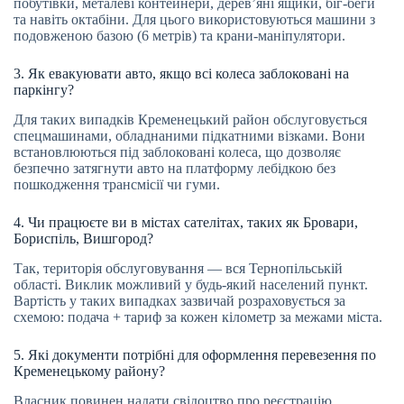
побутівки, металеві контейнери, дерев’яні ящики, біг-беги
та навіть октабіни. Для цього використовуються машини з
подовженою базою (6 метрів) та крани-маніпулятори.
3. Як евакуювати авто, якщо всі колеса заблоковані на
паркінгу?
Для таких випадків Кременецький район обслуговується
спецмашинами, обладнаними підкатними візками. Вони
встановлюються під заблоковані колеса, що дозволяє
безпечно затягнути авто на платформу лебідкою без
пошкодження трансмісії чи гуми.
4. Чи працюєте ви в містах сателітах, таких як Бровари,
Бориспіль, Вишгород?
Так, територія обслуговування — вся Тернопільській
області. Виклик можливий у будь-який населений пункт.
Вартість у таких випадках зазвичай розраховується за
схемою: подача + тариф за кожен кілометр за межами міста.
5. Які документи потрібні для оформлення перевезення по
Кременецькому району?
Власник повинен надати свідоцтво про реєстрацію