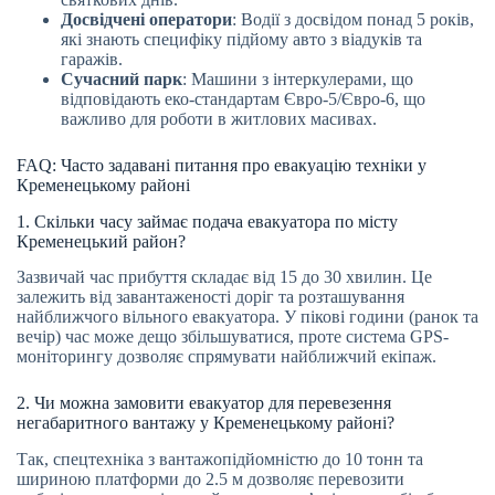
Досвідчені оператори
: Водії з досвідом понад 5 років,
які знають специфіку підйому авто з віадуків та
гаражів.
Сучасний парк
: Машини з інтеркулерами, що
відповідають еко-стандартам Євро-5/Євро-6, що
важливо для роботи в житлових масивах.
FAQ: Часто задавані питання про евакуацію техніки у
Кременецькому районі
1. Скільки часу займає подача евакуатора по місту
Кременецький район?
Зазвичай час прибуття складає від 15 до 30 хвилин. Це
залежить від завантаженості доріг та розташування
найближчого вільного евакуатора. У пікові години (ранок та
вечір) час може дещо збільшуватися, проте система GPS-
моніторингу дозволяє спрямувати найближчий екіпаж.
2. Чи можна замовити евакуатор для перевезення
негабаритного вантажу у Кременецькому районі?
Так, спецтехніка з вантажопідйомністю до 10 тонн та
шириною платформи до 2.5 м дозволяє перевозити