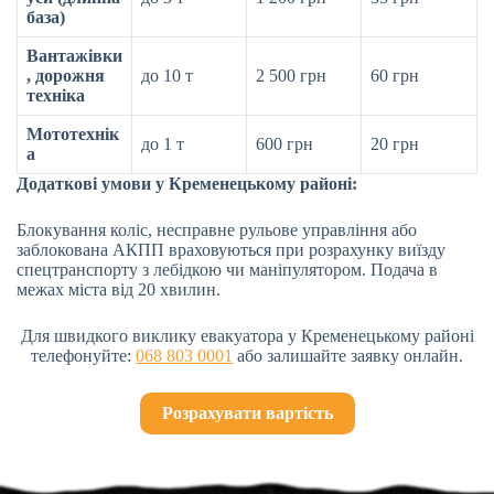
база)
Вантажівки
, дорожня
до 10 т
2 500 грн
60 грн
техніка
Мототехнік
до 1 т
600 грн
20 грн
а
Додаткові умови у Кременецькому районі:
Блокування коліс, несправне рульове управління або
заблокована АКПП враховуються при розрахунку виїзду
спецтранспорту з лебідкою чи маніпулятором. Подача в
межах міста від 20 хвилин.
Для швидкого виклику евакуатора у Кременецькому районі
телефонуйте:
068 803 0001
або залишайте заявку онлайн.
Розрахувати вартість