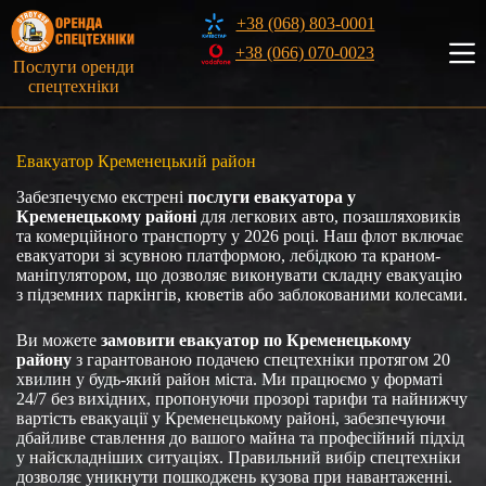
Перейти
+38 (068) 803-0001
до
вмісту
+38 (066) 070-0023
Послуги оренди
спецтехніки
Евакуатор Кременецький район
Забезпечуємо екстрені
послуги евакуатора у
Кременецькому районі
для легкових авто, позашляховиків
та комерційного транспорту у 2026 році. Наш флот включає
евакуатори зі зсувною платформою, лебідкою та краном-
маніпулятором, що дозволяє виконувати складну евакуацію
з підземних паркінгів, кюветів або заблокованими колесами.
Ви можете
замовити евакуатор по Кременецькому
району
з гарантованою подачею спецтехніки протягом 20
хвилин у будь-який район міста. Ми працюємо у форматі
24/7 без вихідних, пропонуючи прозорі тарифи та найнижчу
вартість евакуації у Кременецькому районі, забезпечуючи
дбайливе ставлення до вашого майна та професійний підхід
у найскладніших ситуаціях. Правильний вибір спецтехніки
дозволяє уникнути пошкоджень кузова при навантаженні.