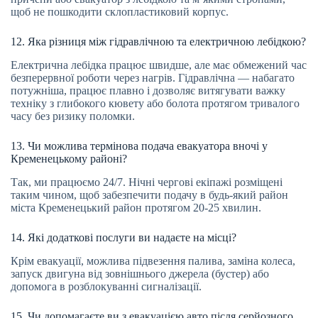
щоб не пошкодити склопластиковий корпус.
12. Яка різниця між гідравлічною та електричною лебідкою?
Електрична лебідка працює швидше, але має обмежений час
безперервної роботи через нагрів. Гідравлічна — набагато
потужніша, працює плавно і дозволяє витягувати важку
техніку з глибокого кювету або болота протягом тривалого
часу без ризику поломки.
13. Чи можлива термінова подача евакуатора вночі у
Кременецькому районі?
Так, ми працюємо 24/7. Нічні чергові екіпажі розміщені
таким чином, щоб забезпечити подачу в будь-який район
міста Кременецький район протягом 20-25 хвилин.
14. Які додаткові послуги ви надаєте на місці?
Крім евакуації, можлива підвезення палива, заміна колеса,
запуск двигуна від зовнішнього джерела (бустер) або
допомога в розблокуванні сигналізації.
15. Чи допомагаєте ви з евакуацією авто після серйозного