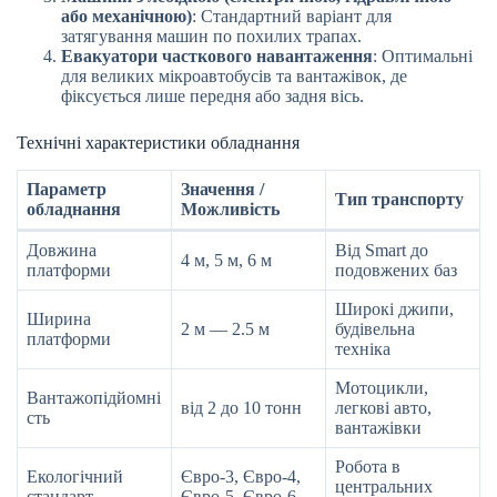
або механічною)
: Стандартний варіант для
затягування машин по похилих трапах.
Евакуатори часткового навантаження
: Оптимальні
для великих мікроавтобусів та вантажівок, де
фіксується лише передня або задня вісь.
Технічні характеристики обладнання
Параметр
Значення /
Тип транспорту
обладнання
Можливість
Довжина
Від Smart до
4 м, 5 м, 6 м
платформи
подовжених баз
Широкі джипи,
Ширина
2 м — 2.5 м
будівельна
платформи
техніка
Мотоцикли,
Вантажопідйомні
від 2 до 10 тонн
легкові авто,
сть
вантажівки
Робота в
Екологічний
Євро-3, Євро-4,
центральних
стандарт
Євро-5, Євро-6