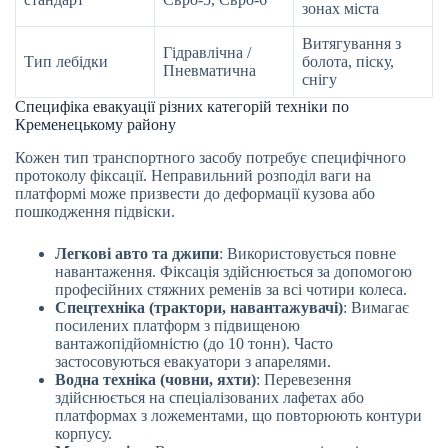
зонах міста
Витягування з
Гідравлічна /
Тип лебідки
болота, піску,
Пневматична
снігу
Специфіка евакуації різних категорій техніки по
Кременецькому району
Кожен тип транспортного засобу потребує специфічного
протоколу фіксації. Неправильний розподіл ваги на
платформі може призвести до деформації кузова або
пошкодження підвіски.
Легкові авто та джипи
: Використовується повне
навантаження. Фіксація здійснюється за допомогою
професійних стяжних ременів за всі чотири колеса.
Спецтехніка (трактори, навантажувачі)
: Вимагає
посилених платформ з підвищеною
вантажопідйомністю (до 10 тонн). Часто
застосовуються евакуатори з апарелями.
Водна техніка (човни, яхти)
: Перевезення
здійснюється на спеціалізованих лафетах або
платформах з ложементами, що повторюють контури
корпусу.