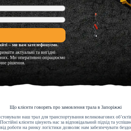
айті – ми вам зателефонуємо.
римати актуальні та вигідні
ідних. Ми оперативно опрацюємо
чне рішення.
Що клієнти говорять про замовлення трала в Запоріжжі
ристовували наш трал для транспортування великовагових об’єкті
 Постійні клієнти цінують нас за відповідальний підхід та успішн
від роботи на ринку логістики дозволяє нам забезпечувати бездо