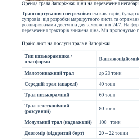
Оренда трала Запоріжжя: ціни на перевезення негабар
Транспортування спецтехніки:
екскаваторів, бульдо
супровід: від розробки маршрутного листа та отриманн
розширювачами доступна для замовлення 24/7. На фор
перевезення тракторів знижена ціна. Ми пропонуємо гн
Прайс-лист на послуги трала в Запоріжжі
Тип низькорамника /
Вантажопідйомні
платформи
Малотоннажний трал
до 20 тонн
Середній трал (апарелі)
40 тонн
Трал низькорамний
60 тонн
Трал телескопічний
80 тонн
(розсувний)
Модульний трал (надважкий)
100+ тонн
Довгомір (відкритий борт)
20 – 22 тонни