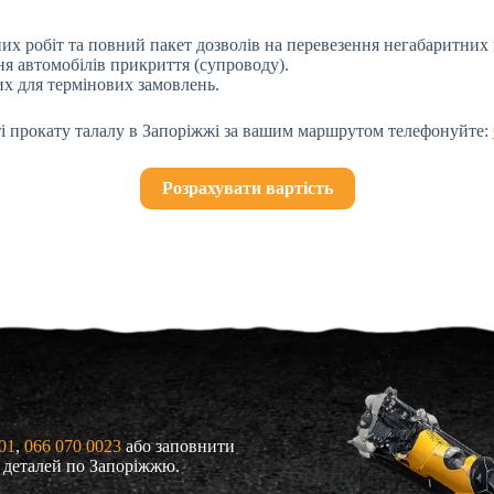
их робіт та повний пакет дозволів на перевезення негабаритних 
ня автомобілів прикриття (супроводу).
их для термінових замовлень.
і прокату талалу в Запоріжжі за вашим маршрутом телефонуйте:
Розрахувати вартість
01
, 
066 070 0023
або заповнити
я деталей по Запоріжжю.