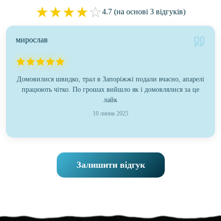
★
★
★
★
☆
4.7 (на основі 3 відгуків)
мирослав
Домовилися швидко, трал в Запоріжжі подали вчасно, апарелі
працюють чітко. По грошах вийшло як і домовлялися за це
лайк
10 липня 2025
Залишити відгук