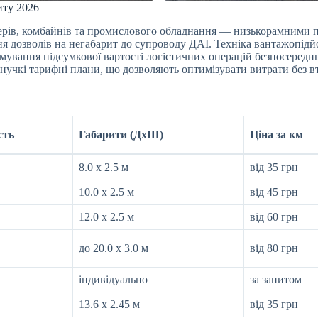
иту 2026
зерів, комбайнів та промислового обладнання — низькорамними 
я дозволів на негабарит до супроводу ДАІ. Техніка вантажопідйо
мування підсумкової вартості логістичних операцій безпосеред
учкі тарифні плани, що дозволяють оптимізувати витрати без втр
сть
Габарити (ДхШ)
Ціна за км
8.0 х 2.5 м
від 35 грн
10.0 х 2.5 м
від 45 грн
12.0 х 2.5 м
від 60 грн
до 20.0 х 3.0 м
від 80 грн
індивідуально
за запитом
13.6 х 2.45 м
від 35 грн