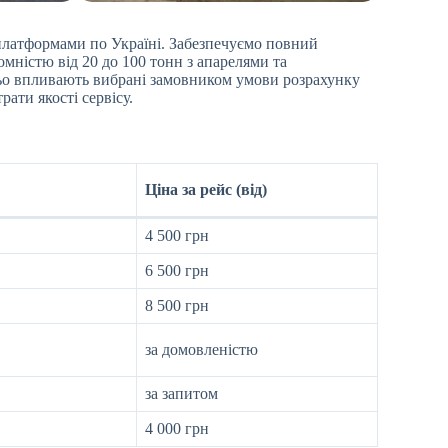
платформами по Україні. Забезпечуємо повний
мністю від 20 до 100 тонн з апарелями та
ньо впливають вибрані замовником умови розрахунку
ати якості сервісу.
Ціна за рейс (від)
4 500 грн
6 500 грн
8 500 грн
за домовленістю
за запитом
4 000 грн