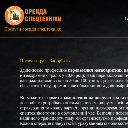
Перейти
до
вмісту
Г
Послуги оренди спецтехніки
Послуги трала Запоріжжя
Здійснюємо професійне
перевезення негабаритних в
низькорамних тралів у 2026 році. Наш парк включає те
вантажопідйомністю від 20 до 100 тонн, що дозволяє 
сільгосптехніку, промислове обладнання та довномірні
Ви можете оформити
замовлення на послуги трала 
дозволів та розробкою оптимального маршруту логіста
страхування та кращу вартість оренди низькорамної п
спецтехніки точно в обумовлений час. Безпечне перев
надійного транспорту, тому ми організовуємо професі
Кожна операція планується з урахуванням особливосте