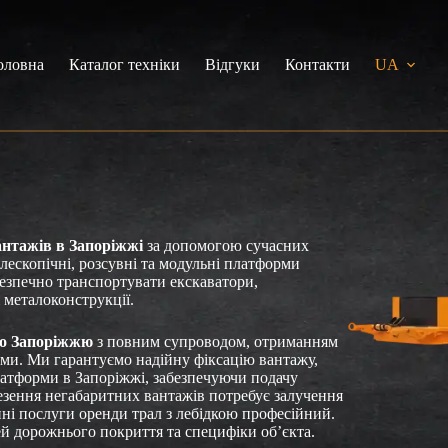
оловна
Каталог техніки
Відгуки
Контакти
UA
антажів в Запоріжжі
за допомогою сучасних
лескопічні, розсувні та модульні платформи
безпечно транспортувати екскаватори,
 металоконструкції.
по Запоріжжю
з повним супроводом, отриманням
ми. Ми гарантуємо надійну фіксацію вантажу,
латформи в Запоріжжі, забезпечуючи подачу
езення негабаритних вантажів потребує залучення
йні послуги оренди трал з лебідкою професійний.
й дорожнього покриття та специфіки об’єкта.