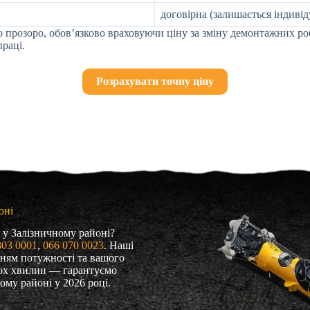
договірна (залишається індиві
прозоро, обов’язково враховуючи ціну за зміну демонтажних роб
раці.
Розрахувати точну ціну
оні
ь у Залізничному районі?
803 0001
, 
066 070 0023
. Наші
нням потужності та вашого
кох хвилин — гарантуємо
ому районі у 2026 році.