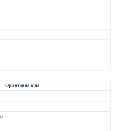
Орієнтовна ціна
і)