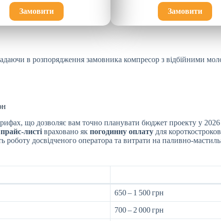
Замовити
Замовити
надаючи в розпорядження замовника компресор з відбійними моло
он
арифах, що дозволяє вам точно планувати бюджет проекту у 202
у
прайс-листі
враховано як
погодинну оплату
для короткострокови
 роботу досвідченого оператора та витрати на паливно-мастильн
650 – 1 500 грн
700 – 2 000 грн