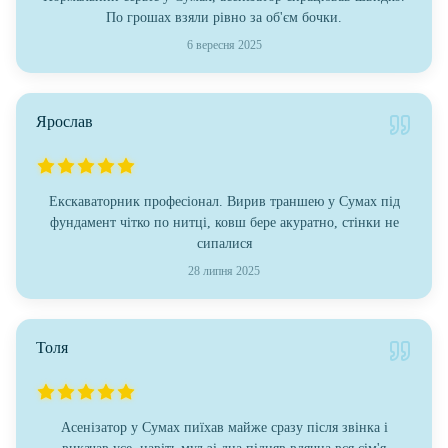
По грошах взяли рівно за об'єм бочки.
6 вересня 2025
Ярослав
Екскаваторник професіонал. Вирив траншею у Сумах під
фундамент чітко по нитці, ковш бере акуратно, стінки не
сипалися
28 липня 2025
Толя
Асенізатор у Сумах пиїхав майже сразу після звінка і