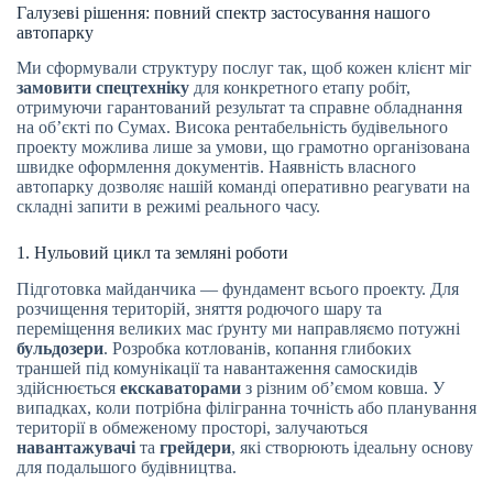
Галузеві рішення: повний спектр застосування нашого
автопарку
Ми сформували структуру послуг так, щоб кожен клієнт міг
замовити спецтехніку
для конкретного етапу робіт,
отримуючи гарантований результат та справне обладнання
на об’єкті по Сумах. Висока рентабельність будівельного
проекту можлива лише за умови, що грамотно організована
швидке оформлення документів. Наявність власного
автопарку дозволяє нашій команді оперативно реагувати на
складні запити в режимі реального часу.
1. Нульовий цикл та земляні роботи
Підготовка майданчика — фундамент всього проекту. Для
розчищення територій, зняття родючого шару та
переміщення великих мас ґрунту ми направляємо потужні
бульдозери
. Розробка котлованів, копання глибоких
траншей під комунікації та навантаження самоскидів
здійснюється
екскаваторами
з різним об’ємом ковша. У
випадках, коли потрібна філігранна точність або планування
території в обмеженому просторі, залучаються
навантажувачі
та
грейдери
, які створюють ідеальну основу
для подальшого будівництва.