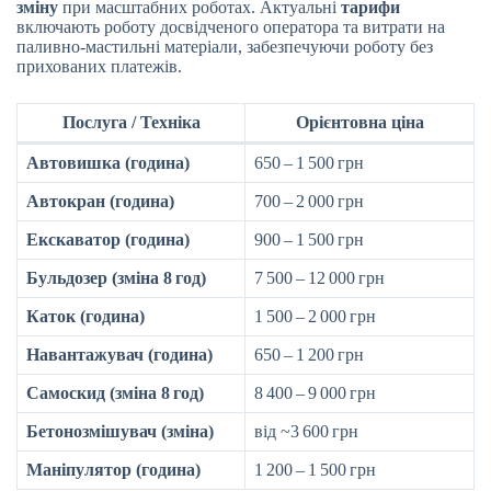
зміну
при масштабних роботах. Актуальні
тарифи
включають роботу досвідченого оператора та витрати на
паливно-мастильні матеріали, забезпечуючи роботу без
прихованих платежів.
Послуга / Техніка
Орієнтовна ціна
Автовишка (година)
650 – 1 500 грн
Автокран (година)
700 – 2 000 грн
Екскаватор (година)
900 – 1 500 грн
Бульдозер (зміна 8 год)
7 500 – 12 000 грн
Каток (година)
1 500 – 2 000 грн
Навантажувач (година)
650 – 1 200 грн
Самоскид (зміна 8 год)
8 400 – 9 000 грн
Бетонозмішувач (зміна)
від ~3 600 грн
Маніпулятор (година)
1 200 – 1 500 грн