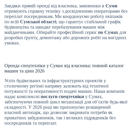
Завдяки прямій оренді від власника, замовники в
Суми
отримують справну техніку з досвідченими операторами без
переплат посередникам. Ми координуємо роботу екіпажів
по всій
Сумської області
, що гарантує стабільний графік
будівництва та швидке перебазування машин між
майданчиками. Обирайте професійний сервіс
по Сумах
для
розробки ґрунту, демонтажу або дорожніх робіт на вигідних
умовах.
Оренда спецтехніки у Сумах від власника: повний каталог
машин та ціни 2026
Успіх будівельних та інфраструктурних проектів у
столичному регіоні напряму залежить від технічної
потужності та оперативності подачі машин. Наша компанія
надає комплексні
послуги спецтехніки
у Сумах,
забезпечуючи повний цикл механізації для об’єктів будь-якої
складності. У 2026 році ми пропонуємо розширений
власний автопарк, що дозволяє закривати потреби як
приватних забудовників, так і великих підрядників без
посередників та переплат.