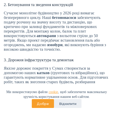
2. Бетонування та зведення конструкцій
Сучасне монолітне будівництво у 2026 році вимагає
безперервного циклу. Наші
бетононасоси
забезпечують
подачу розчину на значну висоту та дистанцію, що
критично при заливці фундаментів та міжповерхових
перекриттів. Для монтажу колон, балок та плит
використовуються
автокрани
з вильотом стріли до 50
метрів. Якщо проект передбачає встановлення паль або
огороджень, ми надаємо
ямобури
, які виконують буріння з
високою швидкістю та точністю.
3. Дорожня інфраструктура та демонтаж
Якісне дорожнє покриття у Сумах створюється за
допомогою наших
катков
(ґрунтових та вібраційних), що
гарантують нормативне ущільнення основ. Для підготовчих
робіт, таких як знесення старих будівель, розбирання
фундаментів або руйнування скельних порід, техніка
оснащується
гідромолотами
. Це дозволяє проводити
Ми використовуємо файли
cookie
, щоб забезпечити максимальну
демонтажні операції максимально оперативно, готуючи
зручність користування нашим веб-сайтом.
місце під нову забудову у 2026 році.
Добре
Відхилити
4. Комунальний сектор та логістика