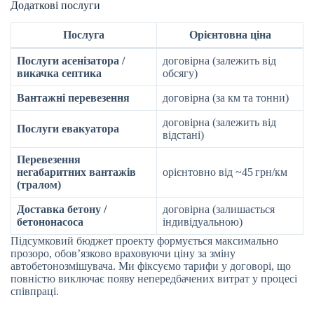
Додаткові послуги
Послуга
Орієнтовна ціна
Послуги асенізатора /
договірна (залежить від
викачка септика
обсягу)
Вантажні перевезення
договірна (за км та тонни)
договірна (залежить від
Послуги евакуатора
відстані)
Перевезення
негабаритних вантажів
орієнтовно від ~45 грн/км
(тралом)
Доставка бетону /
договірна (залишається
бетононасоса
індивідуальною)
Підсумковий бюджет проекту формується максимально
прозоро, обов’язково враховуючи ціну за зміну
автобетонозмішувача. Ми фіксуємо тарифи у договорі, що
повністю виключає появу непередбачених витрат у процесі
співпраці.