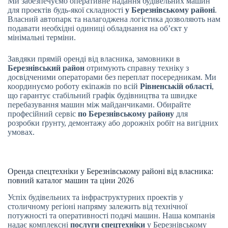
Ми забезпечуємо оперативне надання будівельних машин
для проектів будь-якої складності
у Березнівському районі
.
Власний автопарк та налагоджена логістика дозволяють нам
подавати необхідні одиниці обладнання на об’єкт у
мінімальні терміни.
Завдяки прямій оренді від власника, замовники в
Березнівський район
отримують справну техніку з
досвідченими операторами без переплат посередникам. Ми
координуємо роботу екіпажів по всій
Рівненській області
,
що гарантує стабільний графік будівництва та швидке
перебазування машин між майданчиками. Обирайте
професійний сервіс
по Березнівському району
для
розробки ґрунту, демонтажу або дорожніх робіт на вигідних
умовах.
Оренда спецтехніки у Березнівському районі від власника:
повний каталог машин та ціни 2026
Успіх будівельних та інфраструктурних проектів у
столичному регіоні напряму залежить від технічної
потужності та оперативності подачі машин. Наша компанія
надає комплексні
послуги спецтехніки
у Березнівському