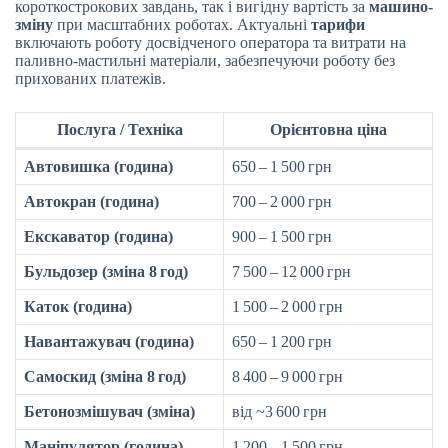
короткострокових завдань, так і вигідну вартість за
машино-
зміну
при масштабних роботах. Актуальні
тарифи
включають роботу досвідченого оператора та витрати на
паливно-мастильні матеріали, забезпечуючи роботу без
прихованих платежів.
Послуга / Техніка
Орієнтовна ціна
Автовишка (година)
650 – 1 500 грн
Автокран (година)
700 – 2 000 грн
Екскаватор (година)
900 – 1 500 грн
Бульдозер (зміна 8 год)
7 500 – 12 000 грн
Каток (година)
1 500 – 2 000 грн
Навантажувач (година)
650 – 1 200 грн
Самоскид (зміна 8 год)
8 400 – 9 000 грн
Бетонозмішувач (зміна)
від ~3 600 грн
Маніпулятор (година)
1 200 – 1 500 грн