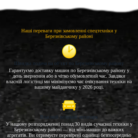
Наші переваги при замовленні спецтехніки у
Березнівському районі
Швидка подача на об’єкт по Березнівському району
Гарантуємо доставку машин по Березнівському району у
день звернення або в чітко обумовлений час. Завдяки
власній логістиці ми мінімізуємо час очікування техніки на
вашому майданчику у 2026 році.
Власний великий автопарк
У нашому розпорядженні понад 30 видів сучасної техніки у
Березнівському районі — від міні-машин до важких
агрегатів. Ви отримуєте перевірені одиниці безпосередньо