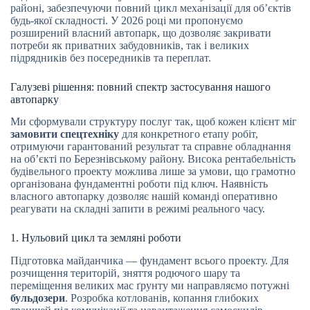
районі, забезпечуючи повний цикл механізації для об’єктів
будь-якої складності. У 2026 році ми пропонуємо
розширений власний автопарк, що дозволяє закривати
потреби як приватних забудовників, так і великих
підрядників без посередників та переплат.
Галузеві рішення: повний спектр застосування нашого
автопарку
Ми сформували структуру послуг так, щоб кожен клієнт міг
замовити спецтехніку
для конкретного етапу робіт,
отримуючи гарантований результат та справне обладнання
на об’єкті по Березнівському району. Висока рентабельність
будівельного проекту можлива лише за умови, що грамотно
організована фундаментні роботи під ключ. Наявність
власного автопарку дозволяє нашій команді оперативно
реагувати на складні запити в режимі реального часу.
1. Нульовий цикл та земляні роботи
Підготовка майданчика — фундамент всього проекту. Для
розчищення територій, зняття родючого шару та
переміщення великих мас ґрунту ми направляємо потужні
бульдозери
. Розробка котлованів, копання глибоких