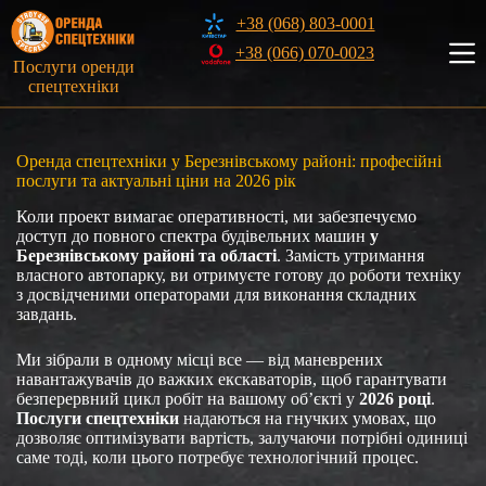
Перейти
+38 (068) 803-0001
до
вмісту
+38 (066) 070-0023
Послуги оренди
спецтехніки
Оренда спецтехніки у Березнівському районі: професійні
послуги та актуальні ціни на 2026 рік
Коли проект вимагає оперативності, ми забезпечуємо
доступ до повного спектра будівельних машин
у
Березнівському районі та області
. Замість утримання
власного автопарку, ви отримуєте готову до роботи техніку
з досвідченими операторами для виконання складних
завдань.
Ми зібрали в одному місці все — від маневрених
навантажувачів до важких екскаваторів, щоб гарантувати
безперервний цикл робіт на вашому об’єкті у
2026 році
.
Послуги спецтехніки
надаються на гнучких умовах, що
дозволяє оптимізувати вартість, залучаючи потрібні одиниці
саме тоді, коли цього потребує технологічний процес.