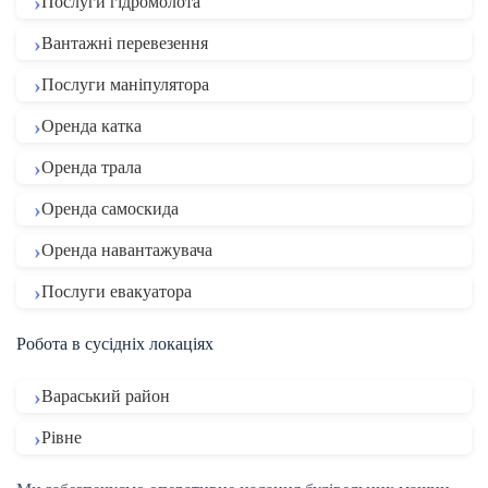
Послуги гідромолота
Вантажні перевезення
Послуги маніпулятора
Оренда катка
Оренда трала
Оренда самоскида
Оренда навантажувача
Послуги евакуатора
Робота в сусідніх локаціях
Вараський район
Рівне