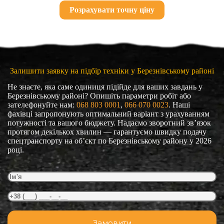
Розрахувати точну ціну
Залишити заявку на підбір техніки у Березнівському районі
Не знаєте, яка саме одиниця підійде для ваших завдань у
Березнівському районі? Опишіть параметри робіт або
зателефонуйте нам:
068 803 0001
, 
066 070 0023
. Наші
фахівці запропонують оптимальний варіант з урахуванням
потужності та вашого бюджету. Надаємо зворотний зв’язок
протягом декількох хвилин — гарантуємо швидку подачу
спецтранспорту на об’єкт по Березнівському району у 2026
році.