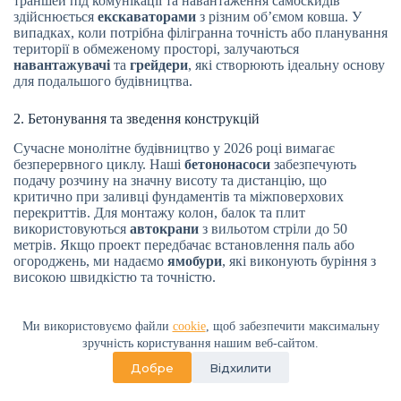
траншей під комунікації та навантаження самоскидів
здійснюється
екскаваторами
з різним об’ємом ковша. У
випадках, коли потрібна філігранна точність або планування
території в обмеженому просторі, залучаються
навантажувачі
та
грейдери
, які створюють ідеальну основу
для подальшого будівництва.
2. Бетонування та зведення конструкцій
Сучасне монолітне будівництво у 2026 році вимагає
безперервного циклу. Наші
бетононасоси
забезпечують
подачу розчину на значну висоту та дистанцію, що
критично при заливці фундаментів та міжповерхових
перекриттів. Для монтажу колон, балок та плит
використовуються
автокрани
з вильотом стріли до 50
метрів. Якщо проект передбачає встановлення паль або
огороджень, ми надаємо
ямобури
, які виконують буріння з
високою швидкістю та точністю.
3. Дорожня інфраструктура та демонтаж
Ми використовуємо файли
cookie
, щоб забезпечити максимальну
Якісне дорожнє покриття у Березнівському районі
зручність користування нашим веб-сайтом.
створюється за допомогою наших
катков
(ґрунтових та
Добре
Відхилити
вібраційних), що гарантують нормативне ущільнення основ.
Для підготовчих робіт, таких як знесення старих будівель,