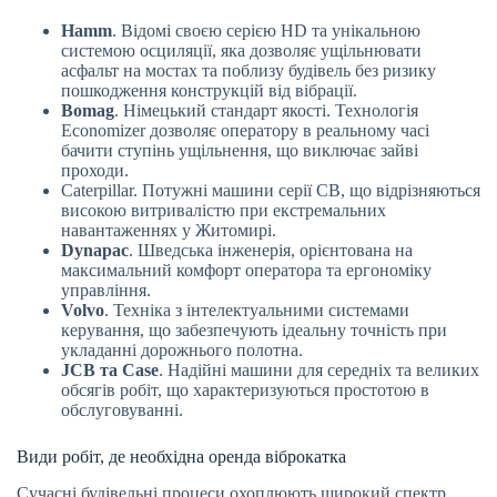
Hamm
. Відомі своєю серією HD та унікальною
системою осциляції, яка дозволяє ущільнювати
асфальт на мостах та поблизу будівель без ризику
пошкодження конструкцій від вібрації.
Bomag
. Німецький стандарт якості. Технологія
Economizer дозволяє оператору в реальному часі
бачити ступінь ущільнення, що виключає зайві
проходи.
Caterpillar. Потужні машини серії CB, що відрізняються
високою витривалістю при екстремальних
навантаженнях у Житомирі.
Dynapac
. Шведська інженерія, орієнтована на
максимальний комфорт оператора та ергономіку
управління.
Volvo
. Техніка з інтелектуальними системами
керування, що забезпечують ідеальну точність при
укладанні дорожнього полотна.
JCB та Case
. Надійні машини для середніх та великих
обсягів робіт, що характеризуються простотою в
обслуговуванні.
Види робіт, де необхідна оренда віброкатка
Сучасні будівельні процеси охоплюють широкий спектр