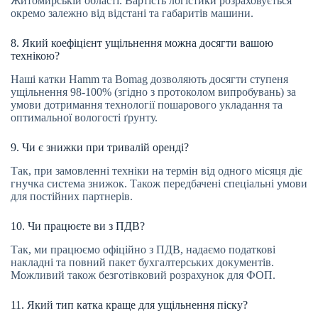
Житомирській області. Вартість логістики розраховується
окремо залежно від відстані та габаритів машини.
8. Який коефіцієнт ущільнення можна досягти вашою
технікою?
Наші катки Hamm та Bomag дозволяють досягти ступеня
ущільнення 98-100% (згідно з протоколом випробувань) за
умови дотримання технології пошарового укладання та
оптимальної вологості ґрунту.
9. Чи є знижки при тривалій оренді?
Так, при замовленні техніки на термін від одного місяця діє
гнучка система знижок. Також передбачені спеціальні умови
для постійних партнерів.
10. Чи працюєте ви з ПДВ?
Так, ми працюємо офіційно з ПДВ, надаємо податкові
накладні та повний пакет бухгалтерських документів.
Можливий також безготівковий розрахунок для ФОП.
11. Який тип катка краще для ущільнення піску?