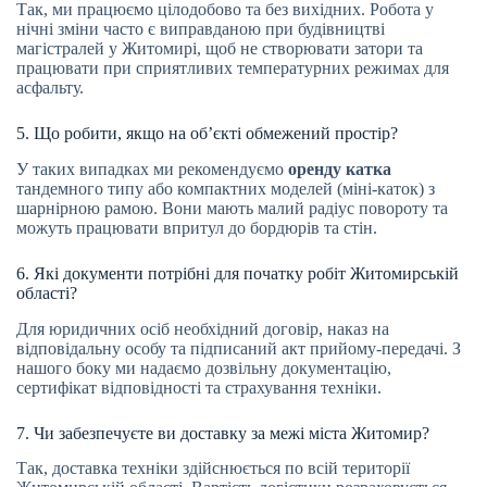
Так, ми працюємо цілодобово та без вихідних. Робота у
нічні зміни часто є виправданою при будівництві
магістралей у Житомирі, щоб не створювати затори та
працювати при сприятливих температурних режимах для
асфальту.
5. Що робити, якщо на об’єкті обмежений простір?
У таких випадках ми рекомендуємо
оренду катка
тандемного типу або компактних моделей (міні-каток) з
шарнірною рамою. Вони мають малий радіус повороту та
можуть працювати впритул до бордюрів та стін.
6. Які документи потрібні для початку робіт Житомирській
області?
Для юридичних осіб необхідний договір, наказ на
відповідальну особу та підписаний акт прийому-передачі. З
нашого боку ми надаємо дозвільну документацію,
сертифікат відповідності та страхування техніки.
7. Чи забезпечуєте ви доставку за межі міста Житомир?
Так, доставка техніки здійснюється по всій території