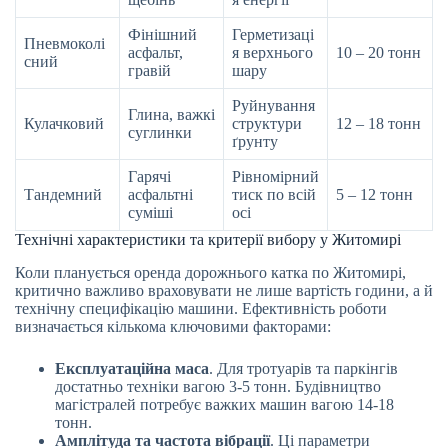
Фінішний
Герметизаці
Пневмоколі
асфальт,
я верхнього
10 – 20 тонн
сний
гравій
шару
Руйнування
Глина, важкі
Кулачковий
структури
12 – 18 тонн
суглинки
ґрунту
Гарячі
Рівномірний
Тандемний
асфальтні
тиск по всій
5 – 12 тонн
суміші
осі
Технічні характеристики та критерії вибору у Житомирі
Коли планується оренда дорожнього катка по Житомирі,
критично важливо враховувати не лише вартість години, а й
технічну специфікацію машини. Ефективність роботи
визначається кількома ключовими факторами:
Експлуатаційна маса
. Для тротуарів та паркінгів
достатньо техніки вагою 3-5 тонн. Будівництво
магістралей потребує важких машин вагою 14-18
тонн.
Амплітуда та частота вібрації
. Ці параметри