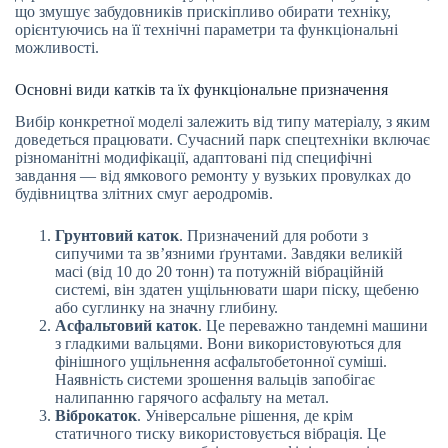
що змушує забудовників прискіпливо обирати техніку,
орієнтуючись на її технічні параметри та функціональні
можливості.
Основні види катків та їх функціональне призначення
Вибір конкретної моделі залежить від типу матеріалу, з яким
доведеться працювати. Сучасний парк спецтехніки включає
різноманітні модифікації, адаптовані під специфічні
завдання — від ямкового ремонту у вузьких провулках до
будівництва злітних смуг аеродромів.
Грунтовий каток
. Призначений для роботи з
сипучими та зв’язними ґрунтами. Завдяки великій
масі (від 10 до 20 тонн) та потужній вібраційній
системі, він здатен ущільнювати шари піску, щебеню
або суглинку на значну глибину.
Асфальтовий каток
. Це переважно тандемні машини
з гладкими вальцями. Вони використовуються для
фінішного ущільнення асфальтобетонної суміші.
Наявність системи зрошення вальців запобігає
налипанню гарячого асфальту на метал.
Віброкаток
. Універсальне рішення, де крім
статичного тиску використовується вібрація. Це