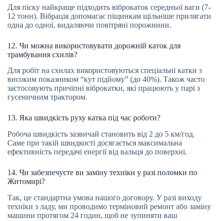
Для піску найкраще підходить віброкаток середньої ваги (7-
12 тонн). Вібрація допомагає піщинкам щільніше прилягати
одна до одної, видаляючи повітряні порожнини.
12. Чи можна використовувати дорожній каток для
трамбування схилів?
Для робіт на схилах використовуються спеціальні катки з
високим показником “кут підйому” (до 40%). Також часто
застосовують причіпні віброкатки, які працюють у парі з
гусеничним трактором.
13. Яка швидкість руху катка під час роботи?
Робоча швидкість зазвичай становить від 2 до 5 км/год.
Саме при такій швидкості досягається максимальна
ефективність передачі енергії від вальця до поверхні.
14. Чи забезпечуєте ви заміну техніки у разі поломки по
Житомирі?
Так, це стандартна умова нашого договору. У разі виходу
техніки з ладу, ми проводимо терміновий ремонт або заміну
машини протягом 24 годин, щоб не зупиняти ваш