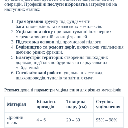
операцій. Професійні
послуги віброкатка
затребувані на
наступних етапах:
Трамбування ґрунту
під фундаменти
багатоповерхівок та складських комплексів.
Ущільнення піску
при влаштуванні інженерних
мереж та зворотній засипці траншей.
Підготовка основи
під промислові підлоги.
Будівництво та ремонт доріг
, включаючи ущільнення
щебеню різних фракцій.
Благоустрій територій
: створення пішохідних
доріжок, під’їздів до будинків та паркувальних
майданчиків.
Спеціалізовані роботи
: ущільнення естакад,
шляхопроводів, тунелів та злітних смуг.
Рекомендовані параметри ущільнення для різних матеріалів
Кількість
Товщина
Ступінь
Матеріал
проходів
шару (см)
ущільнення
Дрібний
4 – 6
20 – 30
95% – 98%
пісок