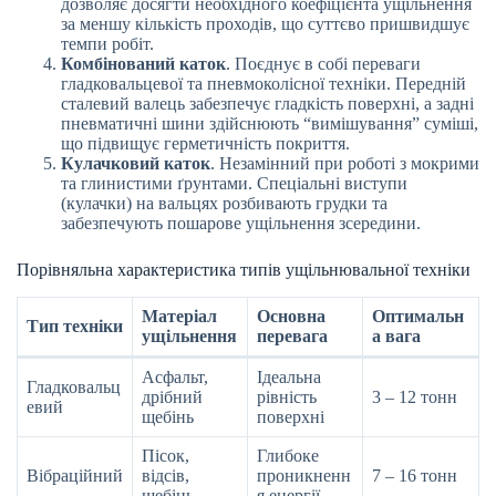
дозволяє досягти необхідного коефіцієнта ущільнення
за меншу кількість проходів, що суттєво пришвидшує
темпи робіт.
Комбінований каток
. Поєднує в собі переваги
гладковальцевої та пневмоколісної техніки. Передній
сталевий валець забезпечує гладкість поверхні, а задні
пневматичні шини здійснюють “вимішування” суміші,
що підвищує герметичність покриття.
Кулачковий каток
. Незамінний при роботі з мокрими
та глинистими ґрунтами. Спеціальні виступи
(кулачки) на вальцях розбивають грудки та
забезпечують пошарове ущільнення зсередини.
Порівняльна характеристика типів ущільнювальної техніки
Матеріал
Основна
Оптимальн
Тип техніки
ущільнення
перевага
а вага
Асфальт,
Ідеальна
Гладковальц
дрібний
рівність
3 – 12 тонн
евий
щебінь
поверхні
Пісок,
Глибоке
Вібраційний
відсів,
проникненн
7 – 16 тонн
щебінь
я енергії