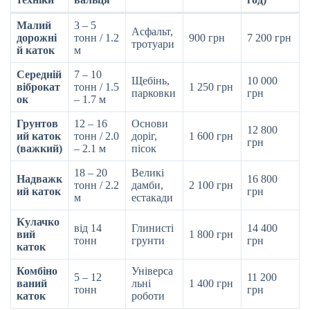
Малий
3 – 5
Асфальт,
дорожні
тонн / 1.2
900 грн
7 200 грн
тротуари
й каток
м
Середній
7 – 10
Щебінь,
10 000
віброкат
тонн / 1.5
1 250 грн
парковки
грн
ок
– 1.7 м
Грунтов
12 – 16
Основи
12 800
ий каток
тонн / 2.0
доріг,
1 600 грн
грн
(важкий)
– 2.1 м
пісок
18 – 20
Великі
Надважк
16 800
тонн / 2.2
дамби,
2 100 грн
ий каток
грн
м
естакади
Кулачко
від 14
Глинисті
14 400
вий
1 800 грн
тонн
грунти
грн
каток
Комбіно
Універса
5 – 12
11 200
ваний
льні
1 400 грн
тонн
грн
каток
роботи