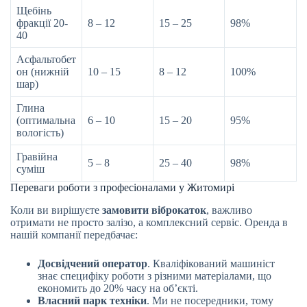
Щебінь
фракції 20-
8 – 12
15 – 25
98%
40
Асфальтобет
он (нижній
10 – 15
8 – 12
100%
шар)
Глина
(оптимальна
6 – 10
15 – 20
95%
вологість)
Гравійна
5 – 8
25 – 40
98%
суміш
Переваги роботи з професіоналами у Житомирі
Коли ви вирішуєте
замовити віброкаток
, важливо
отримати не просто залізо, а комплексний сервіс. Оренда в
нашій компанії передбачає:
Досвідчений оператор
. Кваліфікований машиніст
знає специфіку роботи з різними матеріалами, що
економить до 20% часу на об’єкті.
Власний парк техніки
. Ми не посередники, тому