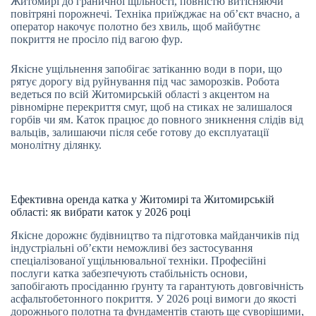
Житомирі до граничної щільності, повністю витісняючи
повітряні порожнечі. Техніка приїжджає на об’єкт вчасно, а
оператор накочує полотно без хвиль, щоб майбутнє
покриття не просіло під вагою фур.
Якісне ущільнення запобігає затіканню води в пори, що
рятує дорогу від руйнування під час заморозків. Робота
ведеться по всій Житомирській області з акцентом на
рівномірне перекриття смуг, щоб на стиках не залишалося
горбів чи ям. Каток працює до повного зникнення слідів від
вальців, залишаючи після себе готову до експлуатації
монолітну ділянку.
Ефективна оренда катка у Житомирі та Житомирській
області: як вибрати каток у 2026 році
Якісне дорожнє будівництво та підготовка майданчиків під
індустріальні об’єкти неможливі без застосування
спеціалізованої ущільнювальної техніки. Професійні
послуги катка забезпечують стабільність основи,
запобігають просіданню ґрунту та гарантують довговічність
асфальтобетонного покриття. У 2026 році вимоги до якості
дорожнього полотна та фундаментів стають ще суворішими,