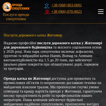
Перейти
+38 (068) 803-0001
до
вмісту
+38 (066) 070-0023
Послуги оренди
спецтехніки
Послуги дорожного катка Житомир
Надаємо професійні
послуги дорожного катка
у Житомирі
для дорожнього будівництва
та якісного ущільнення основ
у 2026 році. Наш парк спецтехніки включає асфальтові,
ґрунтові та вібраційні катки Hamm, Bomag та Ammann
вантажопідйомністю від 1.5 до 20 тонн, що забезпечує
ідеально рівне покриття при облаштуванні доріг, парковок
та тротуарів.
Оренда катка по Житомирі
доступна для приватних та
промислових об’єктів із оперативною доставкою техніки на
майданчик власним тралом. Ми пропонуємо гнучкі умови
співпраці та кращу вартість оренди у Житомирі, гарантуючи
високу продуктивність робіт та професіоналізм наших
операторів. Наша компанія забезпечує будівельні
майданчики надійною спецтехнікою, пропонуючи вигідну