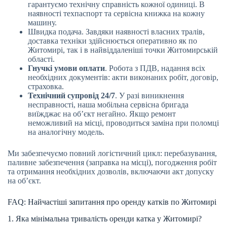
гарантуємо технічну справність кожної одиниці. В
наявності техпаспорт та сервісна книжка на кожну
машину.
Швидка подача. Завдяки наявності власних тралів,
доставка техніки здійснюється оперативно як по
Житомирі, так і в найвіддаленіші точки Житомирській
області.
Гнучкі умови оплати
. Робота з ПДВ, надання всіх
необхідних документів: акти виконаних робіт, договір,
страховка.
Технічний супровід 24/7
. У разі виникнення
несправності, наша мобільна сервісна бригада
виїжджає на об’єкт негайно. Якщо ремонт
неможливий на місці, проводиться заміна при поломці
на аналогічну модель.
Ми забезпечуємо повний логістичний цикл: перебазування,
паливне забезпечення (заправка на місці), погодження робіт
та отримання необхідних дозволів, включаючи акт допуску
на об’єкт.
FAQ: Найчастіші запитання про оренду катків по Житомирі
1. Яка мінімальна тривалість оренди катка у Житомирі?