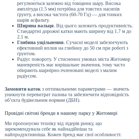
регулюються залежно від товщини шару. Висока
амплітуда (1.5 мм) потрібна для товстих насипів
ґрунту, а висока частота (60-70 Гц) — для тонких
шарів асфальту.
Ширина вальця
. Від цього залежить продуктивність.
Стандартні дорожні катки мають ширину від 1.7 м до
2.1 м.
Глибина ущільнення
. Сучасні моделі забезпечують
ефективний вплив на глибину до 50 см при роботі з
ґрунтом.
Радіус повороту. У стиснених умовах міста Житомир
маневреність має вирішальне значення, тому часто
обирають шарнірно-зчленовані моделі з малим
радіусом.
Замовити каток
з оптимальними параметрами — значить
уникнути перевитрат палива та забезпечити відповідність
об’єкта будівельним нормам (ДБН).
Провідні світові бренди в нашому парку у Житомирі
Ми пропонуємо техніку від лідерів ринку, що
зарекомендувала себе як найнадійніша та
найпродуктивніша. Кожен бренд має свої особливості: