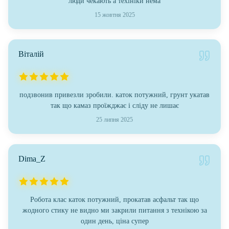
люди чекають а техініки нема
15 жовтня 2025
Віталій
подзвонив привезли зробили. каток потужний, грунт укатав
так що камаз проїжджає і сліду не лишає
25 липня 2025
Dima_Z
Робота клас каток потужний, прокатав асфальт так що
жодного стику не видно ми закрили питання з технікою за
один день, ціна супер