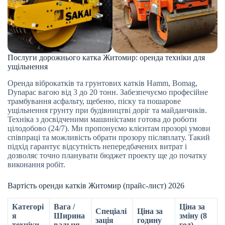
Послуги дорожнього катка Житомир: оренда техніки для
ущільнення
Оренда віброкатків та грунтових катків Hamm, Bomag,
Dynapac вагою від 3 до 20 тонн. Забезпечуємо професійне
трамбування асфальту, щебеню, піску та пошарове
ущільнення грунту при будівництві доріг та майданчиків.
Техніка з досвідченими машиністами готова до роботи
цілодобово (24/7). Ми пропонуємо клієнтам прозорі умови
співпраці та можливість обрати прозору післяплату. Такий
підхід гарантує відсутність непередбачених витрат і
дозволяє точно планувати бюджет проекту ще до початку
виконання робіт.
Вартість оренди катків Житомир (прайс-лист) 2026
Категорі
Вага /
Ціна за
Спеціалі
Ціна за
я
Ширина
зміну (8
зація
годину
техніки
вальця
год)