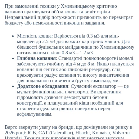
При замовленні техніки у Хмельницькому критично
важливо враховувати об’єм ковша та виліт стріли.
Неправильний підбір потужності призводить до перевитрат
бюджету або неможливості виконати завдання.
Місткість ковша: Варіюється від 0.3 м3 для міні-
моделей до 2.5 м3 для важких кар’єрних машин. Для
більшості будівельних майданчиків по Хмельницькому
оптимальним є ківш 0.8 м3 – 1.2 м3.
Глибина копання
: Стандартні повноповоротні моделі
забезпечують глибину від 4 м до 8 м. Якщо планується
копання під септик або глибокий резервуар, слід
враховувати радіус копання та висоту вивантаження
для подальшого вивезення ґрунту самоскидами.
Додаткове обладнання
: Сучасний екскаватор — це
мультифункціональна платформа. Використання
гідромолота дозволяє демонтувати бетонні
конструкції, а планувальний ківш необхідний для
створення ідеально рівних поверхонь перед
асфальтуванням.
Варто звернути увагу на бренди, що домінували на ринку в
2026 році: JCB, CAT (Caterpillar), Hitachi, Komatsu, Volvo та
Hyundai. Техніка цих виробників відрізняється високим