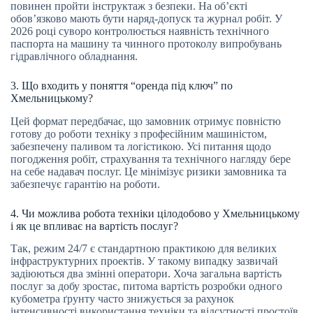
повинен пройти інструктаж з безпеки. На об’єкті
обов’язково мають бути наряд-допуск та журнал робіт. У
2026 році суворо контролюється наявність технічного
паспорта на машину та чинного протоколу випробувань
гідравлічного обладнання.
3. Що входить у поняття “оренда під ключ” по
Хмельницькому?
Цей формат передбачає, що замовник отримує повністю
готову до роботи техніку з професійним машиністом,
забезпечену паливом та логістикою. Усі питання щодо
погодження робіт, страхування та технічного нагляду бере
на себе надавач послуг. Це мінімізує ризики замовника та
забезпечує гарантію на роботи.
4. Чи можлива робота техніки цілодобово у Хмельницькому
і як це впливає на вартість послуг?
Так, режим 24/7 є стандартною практикою для великих
інфраструктурних проектів. У такому випадку зазвичай
задіюються два змінні оператори. Хоча загальна вартість
послуг за добу зростає, питома вартість розробки одного
кубометра ґрунту часто знижується за рахунок
інтенсивності використання техніки та відсутності простоїв