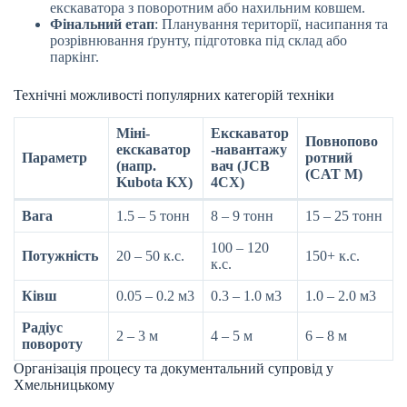
екскаватора з поворотним або нахильним ковшем.
Фінальний етап
: Планування території, насипання та
розрівнювання ґрунту, підготовка під склад або
паркінг.
Технічні можливості популярних категорій техніки
Міні-
Екскаватор
Повнопово
екскаватор
-навантажу
Параметр
ротний
(напр.
вач (JCB
(CAT M)
Kubota KX)
4CX)
Вага
1.5 – 5 тонн
8 – 9 тонн
15 – 25 тонн
100 – 120
Потужність
20 – 50 к.с.
150+ к.с.
к.с.
Ківш
0.05 – 0.2 м3
0.3 – 1.0 м3
1.0 – 2.0 м3
Радіус
2 – 3 м
4 – 5 м
6 – 8 м
повороту
Організація процесу та документальний супровід у
Хмельницькому