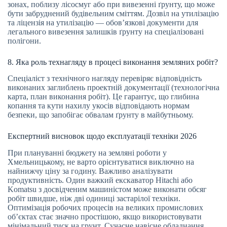
зонах, поблизу лісосмуг або при вивезенні ґрунту, що може
бути забруднений будівельним сміттям. Дозвіл на утилізацію
та ліцензія на утилізацію — обов’язкові документи для
легального вивезення залишків ґрунту на спеціалізовані
полігони.
8. Яка роль технагляду в процесі виконання земляних робіт?
Спеціаліст з технічного нагляду перевіряє відповідність
виконаних заглиблень проектній документації (технологічна
карта, план виконання робіт). Це гарантує, що глибина
копання та кути нахилу укосів відповідають нормам
безпеки, що запобігає обвалам ґрунту в майбутньому.
Експертний висновок щодо експлуатації техніки 2026
При плануванні бюджету на земляні роботи у
Хмельницькому, не варто орієнтуватися виключно на
найнижчу ціну за годину. Важливо аналізувати
продуктивність. Один важкий екскаватор Hitachi або
Komatsu з досвідченим машиністом може виконати обсяг
робіт швидше, ніж дві одиниці застарілої техніки.
Оптимізація робочих процесів на великих промислових
об’єктах стає значно простішою, якщо використовувати
мінімальний тиск на грунт. Сучасне навісне обладнання