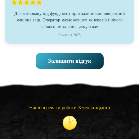
Для котловану під фундамент пригнали повноповоротний
машина звір. Оператор махає ковшем як ювелір і нічого
зайвого не зачепив. дякую вам
5 червня 2025
Залишити відгук
Наші переваги роботи Хмельницький
Швидка доставка екскаватора