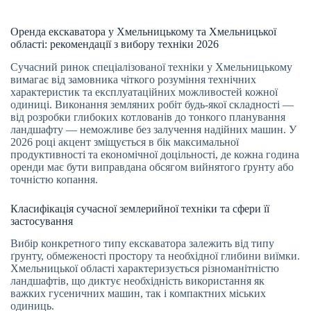
Оренда екскаватора у Хмельницькому та Хмельницької
області: рекомендації з вибору техніки 2026
Сучасний ринок спеціалізованої техніки у Хмельницькому
вимагає від замовника чіткого розуміння технічних
характеристик та експлуатаційних можливостей кожної
одиниці. Виконання земляних робіт будь-якої складності —
від розробки глибоких котлованів до тонкого планування
ландшафту — неможливе без залучення надійних машин. У
2026 році акцент зміщується в бік максимальної
продуктивності та економічної доцільності, де кожна година
оренди має бути виправдана обсягом вийнятого ґрунту або
точністю копання.
Класифікація сучасної землерийної техніки та сфери її
застосування
Вибір конкретного типу екскаватора залежить від типу
ґрунту, обмеженості простору та необхідної глибини виїмки.
Хмельницької області характеризується різноманітністю
ландшафтів, що диктує необхідність використання як
важких гусеничних машин, так і компактних міських
одиниць.