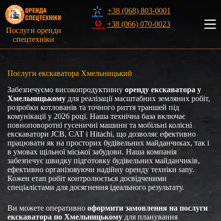
Перейти
+38 (068) 803-0001
до
вмісту
+38 (066) 070-0023
Послуги оренди
спецтехніки
Послуги екскаватора Хмельницький
Забезпечуємо високопродуктивну
оренду екскаватора у
Хмельницькому
для реалізації масштабних земляних робіт,
розробки котлованів та точного риття траншей під
комунікації у 2026 році. Наша технічна база включає
повноповоротні гусеничні машини та мобільні колісні
екскаватори JCB, CAT і Hitachi, що дозволяє ефективно
працювати як на просторих будівельних майданчиках, так і
в умовах щільної міської забудови. Наша компанія
забезпечує швидку підготовку будівельних майданчиків,
ефективно організовуючи надійну оренду техніки sany.
Кожен етап робіт контролюється досвідченими
спеціалістами для досягнення ідеального результату.
Ви можете оперативно
оформити замовлення на послуги
екскаватора по Хмельницькому
для планування