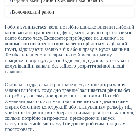
Городоцький район (Хмельницька область)
Волочиський район
Робота зупиняється, коли потрібно швидко вирити глибокий
котлован або траншею під фундамент, а ручна праця займає
надто багато часу. Екскаватор приїжджає на ділянку і за
допомогою посиленого ковша легко врізається в щільний
ґрунт, відкидаючи землю в бік або відразу в кузов машини.
Техніка впевнено маневрує по по Хмельницькому,
працюючи впритул до стін будівель, що дозволяє готувати
комунікаційні канали без зайвого розриття зайвої площі
навколо.
Стабільна гідравліка стріли забезпечує чітке дотримання
заданої глибини, тому дно траншеї залишається рівним без
потреби у довгому доопрацюванні лопатами. По всій
Хмельницької області машина справляється з демонтажем
старих бетонних конструкцій або плануванням рельєфу під
майбутнє будівництво. Оператор виймає рівно стільки землі,
скільки потрібно за проектом, прискорюючи запуск
наступних етапів монтажу і не даючи робочим процесам
простоювати.