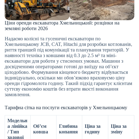
Ціни оренди екскаватора Хмельницький: розцінки на
земляні роботи 2026
Надаємо колісні та гусеничні екскаватори по
Хмельницькому JCB, CAT, Hitachi для розробки котлованів,
риття траншей під комунікації та планування територій. У
наявності техніка з ковшами від 0.3 до 2.5 м³ та міні-
екскаватори для роботи у стиснених умовах. Машини з
досвідченими операторами готові до виїзду на об’єкт
цілодобово. Формування кінцевого бюджету відбувається
індивідуально, оскільки ми обов’язково враховуємо ціну
оренди гідромолота годину. Такий підхід гарантує клієнтам
суттєву економію коштів без втрати якості виконання
замовлення.
Тарифна сітка на послуги екскаваторів у Хмельницькому
Модельн
а лінійка
Об’єм
Глибина
Ціна за
Ціна за
/ Тип
ковша
копання
годину
зміну
ходової