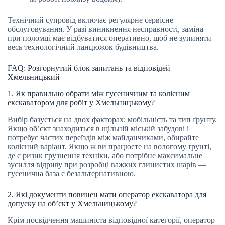
Технічний супровід включає регулярне сервісне
обслуговування. У разі виникнення несправності, заміна
при поломці має відбуватися оперативно, щоб не зупиняти
весь технологічний ланцюжок будівництва.
FAQ: Розгорнутий блок запитань та відповідей
Хмельницький
1. Як правильно обрати між гусеничним та колісним
екскаватором для робіт у Хмельницькому?
Вибір базується на двох факторах: мобільність та тип ґрунту.
Якщо об’єкт знаходиться в щільній міській забудові і
потребує частих переїздів між майданчиками, обирайте
колісний варіант. Якщо ж ви працюєте на вологому ґрунті,
де є ризик грузнення техніки, або потрібне максимальне
зусилля відриву при розробці важких глинистих шарів —
гусенична база є безальтернативною.
2. Які документи повинен мати оператор екскаватора для
допуску на об’єкт у Хмельницькому?
Крім посвідчення машиніста відповідної категорії, оператор