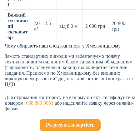
)
Важкий
гусеничн
2.0 – 2.5
20 800
ий
від 8.0 м
2 600 грн
м³
грн
екскават
ор
Чому обирають наш спецтранспорт у Хмельницькому
Замість стандартних підходів ми забезпечуємо подачу
техніки з повним паливним баком та змінним обладнанням
(гідромолоти, планувальні ковші) під конкретне технічне
завдання. Працюємо по Хмельницькому без вихідних,
виконуючи як разові виїзди, так і довгострокові контракти з
ПДВ.
Для отримання кошторису на вашому об’єкті телефонуйте за
номером:
068 803 0001
або надсилайте заявку через онлайн-
форму.
Розрахувати вартість