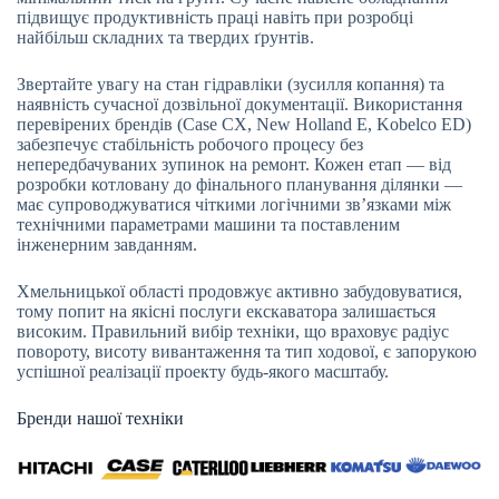
підвищує продуктивність праці навіть при розробці
найбільш складних та твердих ґрунтів.
Звертайте увагу на стан гідравліки (зусилля копання) та
наявність сучасної дозвільної документації. Використання
перевірених брендів (Case CX, New Holland E, Kobelco ED)
забезпечує стабільність робочого процесу без
непередбачуваних зупинок на ремонт. Кожен етап — від
розробки котловану до фінального планування ділянки —
має супроводжуватися чіткими логічними зв’язками між
технічними параметрами машини та поставленим
інженерним завданням.
Хмельницької області продовжує активно забудовуватися,
тому попит на якісні послуги екскаватора залишається
високим. Правильний вибір техніки, що враховує радіус
повороту, висоту вивантаження та тип ходової, є запорукою
успішної реалізації проекту будь-якого масштабу.
Бренди нашої техніки