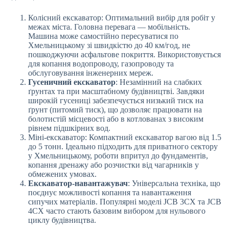
Колісний екскаватор: Оптимальний вибір для робіт у
межах міста. Головна перевага — мобільність.
Машина може самостійно пересуватися по
Хмельницькому зі швидкістю до 40 км/год, не
пошкоджуючи асфальтове покриття. Використовується
для копання водопроводу, газопроводу та
обслуговування інженерних мереж.
Гусеничний екскаватор
: Незамінний на слабких
ґрунтах та при масштабному будівництві. Завдяки
широкій гусениці забезпечується низький тиск на
ґрунт (питомий тиск), що дозволяє працювати на
болотистій місцевості або в котлованах з високим
рівнем підшкірних вод.
Міні-екскаватор: Компактний екскаватор вагою від 1.5
до 5 тонн. Ідеально підходить для приватного сектору
у Хмельницькому, роботи впритул до фундаментів,
копання дренажу або розчистки від чагарників у
обмежених умовах.
Екскаватор-навантажувач
: Універсальна техніка, що
поєднує можливості копання та навантаження
сипучих матеріалів. Популярні моделі JCB 3CX та JCB
4CX часто стають базовим вибором для нульового
циклу будівництва.