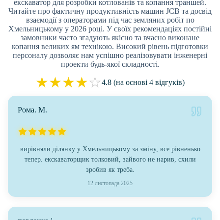
екскаватор для розробки котлованів та копання траншей.
Читайте про фактичну продуктивність машин JCB та досвід
взаємодії з операторами під час земляних робіт по
Хмельницькому у 2026 році. У своїх рекомендаціях постійні
замовники часто згадують якісно та вчасно виконане
копання великих ям технікою. Високий рівень підготовки
персоналу дозволяє нам успішно реалізовувати інженерні
проекти будь-якої складності.
★
★
★
★
☆
4.8 (на основі 4 відгуків)
Рома. М.
вирівняли ділянку у Хмельницькому за зміну, все рівненько
тепер. екскаваторщик толковий, зайвого не нарив, схили
зробив як треба.
12 листопада 2025