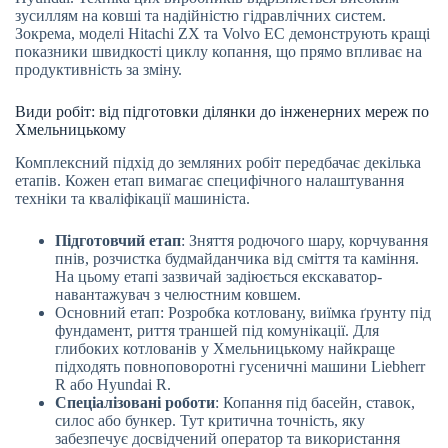
зусиллям на ковші та надійністю гідравлічних систем.
Зокрема, моделі Hitachi ZX та Volvo EC демонструють кращі
показники швидкості циклу копання, що прямо впливає на
продуктивність за зміну.
Види робіт: від підготовки ділянки до інженерних мереж по
Хмельницькому
Комплексний підхід до земляних робіт передбачає декілька
етапів. Кожен етап вимагає специфічного налаштування
техніки та кваліфікації машиніста.
Підготовчий етап
: Зняття родючого шару, корчування
пнів, розчистка будмайданчика від сміття та каміння.
На цьому етапі зазвичай задіюється екскаватор-
навантажувач з челюстним ковшем.
Основний етап: Розробка котловану, виїмка ґрунту під
фундамент, риття траншей під комунікації. Для
глибоких котлованів у Хмельницькому найкраще
підходять повноповоротні гусеничні машини Liebherr
R або Hyundai R.
Спеціалізовані роботи
: Копання під басейн, ставок,
силос або бункер. Тут критична точність, яку
забезпечує досвідчений оператор та використання