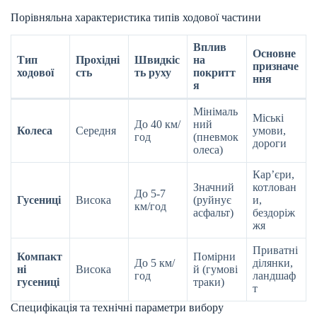
Порівняльна характеристика типів ходової частини
Вплив
Основне
Тип
Прохідні
Швидкіс
на
призначе
ходової
сть
ть руху
покритт
ння
я
Мінімаль
Міські
До 40 км/
ний
Колеса
Середня
умови,
год
(пневмок
дороги
олеса)
Кар’єри,
Значний
котлован
До 5-7
Гусениці
Висока
(руйнує
и,
км/год
асфальт)
бездоріж
жя
Приватні
Компакт
Помірни
До 5 км/
ділянки,
ні
Висока
й (гумові
год
ландшаф
гусениці
траки)
т
Специфікація та технічні параметри вибору