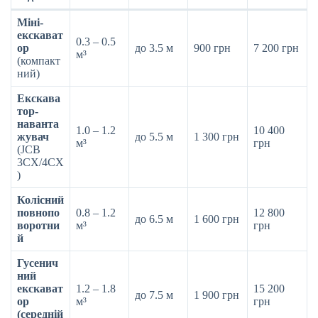
Міні-
екскават
0.3 – 0.5
ор
до 3.5 м
900 грн
7 200 грн
м³
(компакт
ний)
Екскава
тор-
наванта
1.0 – 1.2
10 400
жувач
до 5.5 м
1 300 грн
м³
грн
(JCB
3CX/4CX
)
Колісний
повнопо
0.8 – 1.2
12 800
до 6.5 м
1 600 грн
воротни
м³
грн
й
Гусенич
ний
екскават
1.2 – 1.8
15 200
до 7.5 м
1 900 грн
ор
м³
грн
(середній