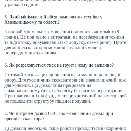
у ранкові години.
5. Який мінімальний обсяг замовлення техніки у
Хмельницькому та області?
Зазвичай мінімальне замовлення становить одну зміну (8
годин). Це пов’язано з витратами на перебазування техніки
та підготовку документації (акт допуску, схема робіт). Проте
для міні-екскаваторів можливі гнучкіші умови за
попереднім погодженням.
6. Як розраховується тиск на ґрунт і чому це важливо?
Питомий тиск — це відношення ваги машини до площі її
опору. Для гусеничних екскаваторів він значно нижчий, ніж
для колісних, що дозволяє їм працювати на
свіжонасипаному ґрунті або піску без ризику перекидання.
При плануванні під фундамент це критичний параметр, щоб
не пошкодити структуру піщаної подушки.
7. Чи потрібен дозвіл СЕС або екологічний дозвіл при
оренді екскаватора?
Ці дозволи необхідні, якщо роботи проводяться в охоронних