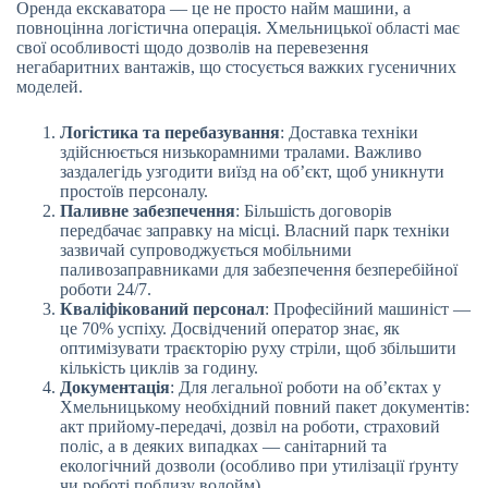
Оренда екскаватора — це не просто найм машини, а
повноцінна логістична операція. Хмельницької області має
свої особливості щодо дозволів на перевезення
негабаритних вантажів, що стосується важких гусеничних
моделей.
Логістика та перебазування
: Доставка техніки
здійснюється низькорамними тралами. Важливо
заздалегідь узгодити виїзд на об’єкт, щоб уникнути
простоїв персоналу.
Паливне забезпечення
: Більшість договорів
передбачає заправку на місці. Власний парк техніки
зазвичай супроводжується мобільними
паливозаправниками для забезпечення безперебійної
роботи 24/7.
Кваліфікований персонал
: Професійний машиніст —
це 70% успіху. Досвідчений оператор знає, як
оптимізувати траєкторію руху стріли, щоб збільшити
кількість циклів за годину.
Документація
: Для легальної роботи на об’єктах у
Хмельницькому необхідний повний пакет документів:
акт прийому-передачі, дозвіл на роботи, страховий
поліс, а в деяких випадках — санітарний та
екологічний дозволи (особливо при утилізації ґрунту
чи роботі поблизу водойм).