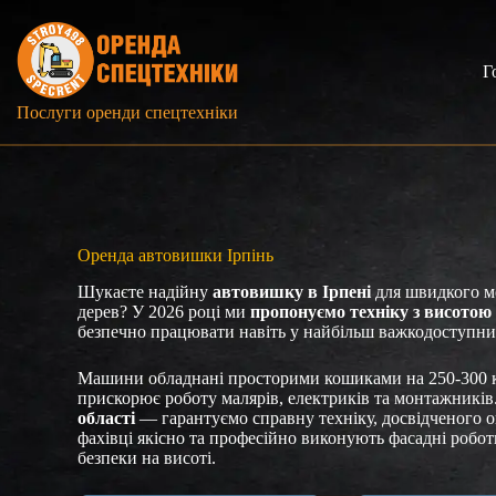
Перейти
до
вмісту
Г
Послуги оренди спецтехніки
Оренда автовишки Ірпінь
Шукаєте надійну
автовишку в Ірпені
для швидкого мо
дерев? У 2026 році ми
пропонуємо техніку з висотою 
безпечно працювати навіть у найбільш важкодоступни
Машини обладнані просторими кошиками на 250-300 к
прискорює роботу малярів, електриків та монтажникі
області
— гарантуємо справну техніку, досвідченого оп
фахівці якісно та професійно виконують фасадні робо
безпеки на висоті.