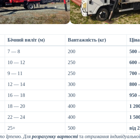
Бічний виліт (м)
Вантажність (кг)
Ціна
7 — 8
200
500 
10 — 12
250
600 
9 — 11
250
700 
12 — 14
300
800 
16 — 18
300
950 
18 — 20
400
1 200
22 — 24
400
1 500
25+
500
від 2
 по Ірпеню. Для
розрахунку вартості
та
отримання індивідуальної 