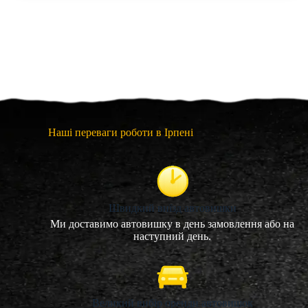
Наші переваги роботи в Ірпені
Швидкий виїзд автовишки
Ми доставимо автовишку в день замовлення або на
наступний день.
Великий вибір оренди автовишок