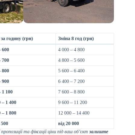
 за годину (грн)
Зміна 8 год (грн)
– 600
4 000 – 4 800
– 700
4 800 – 5 600
– 800
5 600 – 6 400
– 900
6 400 – 7 200
– 1 100
7 600 – 8 800
 – 1 400
9 600 – 11 200
 – 1 800
12 000 – 14 400
 500
від 20 000
пропозиції та фіксації ціни під ваш об’єкт
залиште