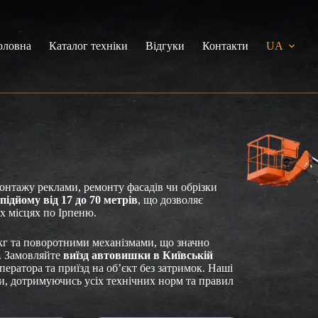
оловна
Каталог техніки
Відгуки
Контакти
UA
нтажу реклами, ремонту фасадів чи обрізки
підйому від 17 до 70 метрів
, що дозволяє
х місцях по Ірпеню.
г та поворотними механізмами, що значно
в. Замовляйте
виїзд автовишки в Київській
ератора та приїзд на об’єкт без затримок. Наші
ти, дотримуючись усіх технічних норм та правил