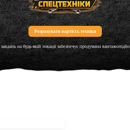
Розрахувати вартість техніки
завдань на будь-якій локації забезпечує продумана вантажопідй