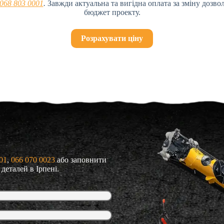
068 803 0001
.
Завжди актуальна та вигідна оплата за зміну дозв
бюджет проекту.
Розрахувати ціну
01
, 
066 070 0023
або заповнити
деталей в Ірпені.