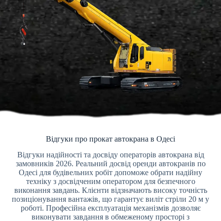
Відгуки про прокат автокрана в Одесі
Відгуки надійності та досвіду операторів автокрана від
замовників 2026. Реальний досвід оренди автокранів по
Одесі для будівельних робіт допоможе обрати надійну
техніку з досвідченим оператором для безпечного
виконання завдань. Клієнти відзначають високу точність
позиціонування вантажів, що гарантує виліт стріли 20 м у
роботі. Професійна експлуатація механізмів дозволяє
виконувати завдання в обмеженому просторі з