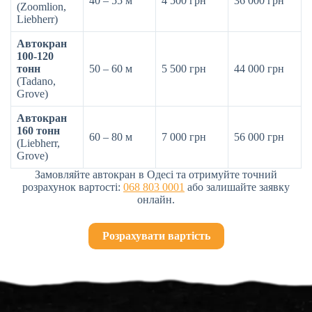
40 – 55 м
4 500 грн
36 000 грн
(Zoomlion,
Liebherr)
Автокран
100-120
тонн
50 – 60 м
5 500 грн
44 000 грн
(Tadano,
Grove)
Автокран
160 тонн
60 – 80 м
7 000 грн
56 000 грн
(Liebherr,
Grove)
Замовляйте автокран в Одесі та отримуйте точний
розрахунок вартості:
068 803 0001
або залишайте заявку
онлайн.
Розрахувати вартість