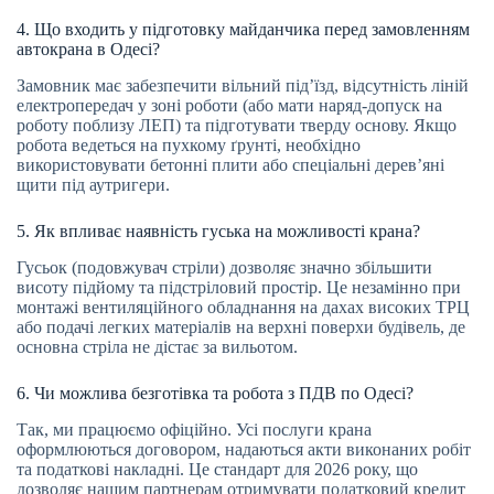
4. Що входить у підготовку майданчика перед замовленням
автокрана в Одесі?
Замовник має забезпечити вільний під’їзд, відсутність ліній
електропередач у зоні роботи (або мати наряд-допуск на
роботу поблизу ЛЕП) та підготувати тверду основу. Якщо
робота ведеться на пухкому ґрунті, необхідно
використовувати бетонні плити або спеціальні дерев’яні
щити під аутригери.
5. Як впливає наявність гуська на можливості крана?
Гусьок (подовжувач стріли) дозволяє значно збільшити
висоту підйому та підстріловий простір. Це незамінно при
монтажі вентиляційного обладнання на дахах високих ТРЦ
або подачі легких матеріалів на верхні поверхи будівель, де
основна стріла не дістає за вильотом.
6. Чи можлива безготівка та робота з ПДВ по Одесі?
Так, ми працюємо офіційно. Усі послуги крана
оформлюються договором, надаються акти виконаних робіт
та податкові накладні. Це стандарт для 2026 року, що
дозволяє нашим партнерам отримувати податковий кредит