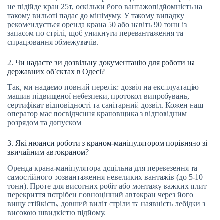
не підійде кран 25т, оскільки його вантажопідйомність на
такому вильоті падає до мінімуму. У такому випадку
рекомендується оренда крана 50 або навіть 90 тонн із
запасом по стрілі, щоб уникнути перевантаження та
спрацювання обмежувачів.
2. Чи надаєте ви дозвільну документацію для роботи на
державних об’єктах в Одесі?
Так, ми надаємо повний перелік: дозвіл на експлуатацію
машин підвищеної небезпеки, протокол випробувань,
сертифікат відповідності та санітарний дозвіл. Кожен наш
оператор має посвідчення крановщика з відповідним
розрядом та допуском.
3. Які нюанси роботи з краном-маніпулятором порівняно зі
звичайним автокраном?
Оренда крана-маніпулятора доцільна для перевезення та
самостійного розвантаження невеликих вантажів (до 5-10
тонн). Проте для висотних робіт або монтажу важких плит
перекриття потрібен повноцінний автокран через його
вищу стійкість, довший виліт стріли та наявність лебідки з
високою швидкістю підйому.