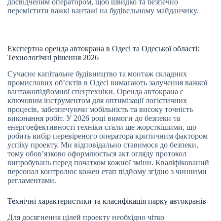
досвідченим оператором, щоб швидко та безпечно
перемістити важкі вантажі на будівельному майданчику.
Експертна оренда автокрана в Одесі та Одеської області:
Технологічні рішення 2026
Сучасне капітальне будівництво та монтаж складних
промислових об’єктів в Одесі вимагають залучення важкої
вантажопідйомної спецтехніки. Оренда автокрана є
ключовим інструментом для оптимізації логістичних
процесів, забезпечуючи мобільність та високу точність
виконання робіт. У 2026 році вимоги до безпеки та
енергоефективності техніки стали ще жорсткішими, що
робить вибір перевіреного оператора критичним фактором
успіху проекту. Ми відповідально ставимося до безпеки,
тому обов’язково оформлюється акт огляду протокол
випробувань перед початком кожної зміни. Кваліфікований
персонал контролює кожен етап підйому згідно з чинними
регламентами.
Технічні характеристики та класифікація парку автокранів
Для досягнення цілей проекту необхідно чітко