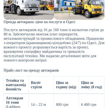
Оренда автокрана: ціни на послуги в Одесі
Послуги автокранів від 16 до 160 тонн із вильотом стріли до
80 м. Забезпечуємо монтаж плит перекриття,
металоконструкцій та промислового обладнання. Працюємо
з оператором (крановщиком) цілодобово (24/7) по Одесі. Для
кожного проекту розраховується вартість за проект,
враховуючи специфіку майданчика та тривалість
експлуатації техніки. Ми надаємо деталізовані звіти для
повного контролю витрат.
Прайс-лист на оренду автокранів
Техніка та
Виліт
Ціна за
Ціна за
вантажопід
стріли
годину (від)
зміну (8 год)
йомність
Автокран
16 тонн
14 – 22 м
800 грн
6 400 грн
(Liebherr,