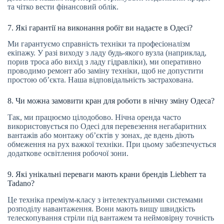
та чітко вести фінансовий облік.
7. Які гарантії на виконання робіт ви надаєте в Одесі?
Ми гарантуємо справність техніки та професіоналізм
екіпажу. У разі виходу з ладу будь-якого вузла (наприклад,
порив троса або вихід з ладу гідравліки), ми оперативно
проводимо ремонт або заміну техніки, щоб не допустити
простою об’єкта. Наша відповідальність застрахована.
8. Чи можна замовити кран для роботи в нічну зміну Одеса?
Так, ми працюємо цілодобово. Нічна оренда часто
використовується по Одесі для перевезення негабаритних
вантажів або монтажу об’єктів у зонах, де вдень діють
обмеження на рух важкої техніки. При цьому забезпечується
додаткове освітлення робочої зони.
9. Які унікальні переваги мають крани брендів Liebherr та
Tadano?
Це техніка преміум-класу з інтелектуальними системами
розподілу навантаження. Вони мають вищу швидкість
телескопування стріли під вантажем та неймовірну точність