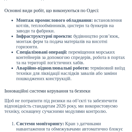
Основні види робіт, що виконуються по Одесі:
Монтаж промислового обладнання:
встановлення
котлів, теплообмінників, цистерн та бункерів на
заводи та фабрики.
Інфраструктурні проекти:
будівництво розв’язок,
монтаж ферм та подача матеріалів на висотні
горизонти.
Спеціалізовані операції:
переміщення морських
контейнерів за допомогою спредерів, робота в портах
та на території логістичних хабів.
Аварійно-відновлювальні роботи:
терміновий виїзд
техніки для ліквідації наслідків завалів або заміни
пошкоджених конструкцій.
Інноваційні системи керування та безпеки
Щоб не потрапити під ризики на об’єкті та забезпечити
відповідність стандартам 2026 року, ми використовуємо
техніку, оснащену сучасними модулями контролю.
Системи моніторингу:
Кран з датчиками
навантаження та обмежувачами автоматично блокує