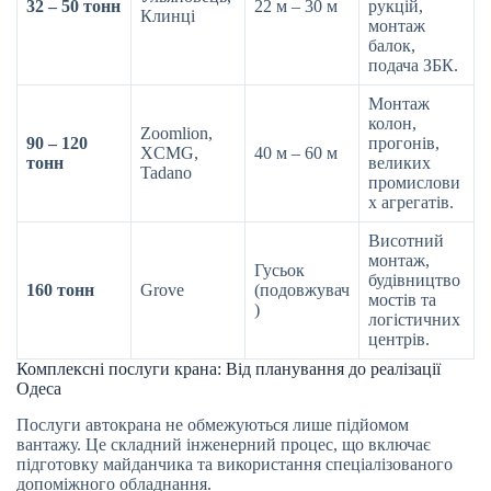
32 – 50 тонн
22 м – 30 м
рукцій,
Клинці
монтаж
балок,
подача ЗБК.
Монтаж
колон,
Zoomlion,
90 – 120
прогонів,
XCMG,
40 м – 60 м
тонн
великих
Tadano
промислови
х агрегатів.
Висотний
монтаж,
Гусьок
будівництво
160 тонн
Grove
(подовжувач
мостів та
)
логістичних
центрів.
Комплексні послуги крана: Від планування до реалізації
Одеса
Послуги автокрана не обмежуються лише підйомом
вантажу. Це складний інженерний процес, що включає
підготовку майданчика та використання спеціалізованого
допоміжного обладнання.