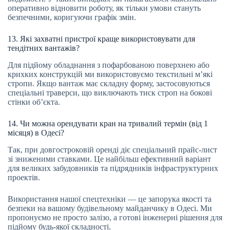
оперативно відновити роботу, як тільки умови стануть
безпечними, коригуючи графік змін.
13. Які захватні пристрої краще використовувати для
тендітних вантажів?
Для підйому обладнання з пофарбованою поверхнею або
крихких конструкцій ми використовуємо текстильні м’які
стропи. Якщо вантаж має складну форму, застосовуються
спеціальні траверси, що виключають тиск строп на бокові
стінки об’єкта.
14. Чи можна орендувати кран на тривалий термін (від 1
місяця) в Одесі?
Так, при довгостроковій оренді діє спеціальний прайс-лист
зі зниженими ставками. Це найбільш ефективний варіант
для великих забудовників та підрядників інфраструктурних
проектів.
Використання нашої спецтехніки — це запорука якості та
безпеки на вашому будівельному майданчику в Одесі. Ми
пропонуємо не просто залізо, а готові інженерні рішення для
підйому будь-якої складності.