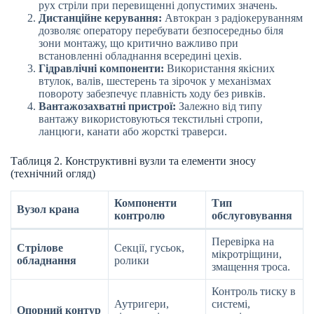
рух стріли при перевищенні допустимих значень.
Дистанційне керування:
Автокран з радіокеруванням
дозволяє оператору перебувати безпосередньо біля
зони монтажу, що критично важливо при
встановленні обладнання всередині цехів.
Гідравлічні компоненти:
Використання якісних
втулок, валів, шестерень та зірочок у механізмах
повороту забезпечує плавність ходу без ривків.
Вантажозахватні пристрої:
Залежно від типу
вантажу використовуються текстильні стропи,
ланцюги, канати або жорсткі траверси.
Таблиця 2. Конструктивні вузли та елементи зносу
(технічний огляд)
Компоненти
Тип
Вузол крана
контролю
обслуговування
Перевірка на
Стрілове
Секції, гусьок,
мікротріщини,
обладнання
ролики
змащення троса.
Контроль тиску в
Аутригери,
системі,
Опорний контур