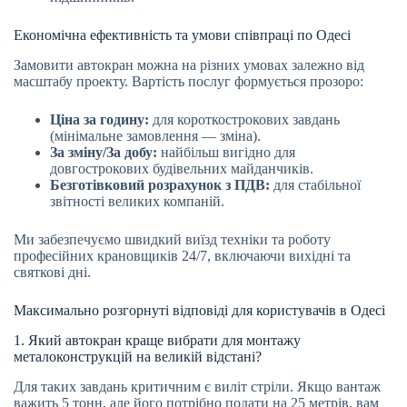
Економічна ефективність та умови співпраці по Одесі
Замовити автокран можна на різних умовах залежно від
масштабу проекту. Вартість послуг формується прозоро:
Ціна за годину:
для короткострокових завдань
(мінімальне замовлення — зміна).
За зміну/За добу:
найбільш вигідно для
довгострокових будівельних майданчиків.
Безготівковий розрахунок з ПДВ:
для стабільної
звітності великих компаній.
Ми забезпечуємо швидкий виїзд техніки та роботу
професійних крановщиків 24/7, включаючи вихідні та
святкові дні.
Максимально розгорнуті відповіді для користувачів в Одесі
1. Який автокран краще вибрати для монтажу
металоконструкцій на великій відстані?
Для таких завдань критичним є виліт стріли. Якщо вантаж
важить 5 тонн, але його потрібно подати на 25 метрів, вам