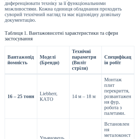
диференціювати техніку за її функціональними
можливостями. Кожна одиниця обладнання проходить
суворий технічний нагляд та має відповідну дозвільну
документацію.
Таблиця 1. Вантажовисотні характеристики та сфери
застосування
Технічні
Вантажопід
Моделі
параметри
Специфікац
йомність
(Бренди)
(Виліт
ія робіт
стріли)
Монтаж
плит
перекриття,
Liebherr,
16 – 25 тонн
14 м – 18 м
розвантажен
КАТО
ня фур,
робота з
палетами.
Встановлен
ня
металоконст
Ульяновець,