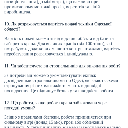
позиціонування (до міліметра), що важливо при
промисловому монтажі пресів, верстатів та ліній
виробництва.
10. Як розраховується вартість подачі техніки Одеської
області?
Вартість подачі залежить від відстані об’єкта від бази та
габаритів крана. Для великих кранів (від 100 тонн), які
потребують додаткових машин з контрвантажами, вартість
перебазування розраховується індивідуально.
11. Чи забезпечуєте ви стропальників для виконання робіт?
За потреби ми можемо укомплектувати екіпаж
досвідченими стропальниками по Одесі, які знають схеми
стропування різних вантажів та мають відповідні
посвідчення. Це підвищує безпеку та швидкість роботи.
12. Що робити, якщо робота крана заблокована через
погодні умови?
Згідно з правилами безпеки, робота припиняється при
сильному вітрі (понад 15 м/с), грозі або обмеженій
видимості. У таких випадках ми намагаємося максимально