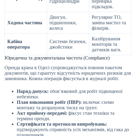
гідроциліндри
перевірка
підкладок.
Двигун,
Регулярне ТО,
Ходова частина
підшипники,
заміна мастил та
колеса
фільтрів.
Калібрування
Кабіна
Системи безпеки,
моніторів та
оператора
джойстики
датчиків ваги.
Юридична та документальна чистота (Compliance)
Оренда крана в Одесі супроводжується повним пакетом
документів, що гарантує відсутність юридичних ризиків для
замовника. Кожна операція фіксується в журналі робіт.
Наряд-допуск:
обов’язковий для робіт підвищеної
небезпеки.
План виконання робіт (ПВР):
включає схеми
монтажу та розрахунок тиску на ґрунт.
Акт прийому-передачі:
фіксує стан техніки та
терміни оренди.
Сертифікати та протоколи випробувань:
підтверджують справність усіх механізмів, від гака до
підшипників.