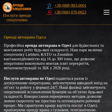
Перейти
+38 (068) 803-0001
до
вмісту
+38 (066) 070-0023
Послуги оренди
спецтехніки
Оренда автокрана Одеса
Професійна
оренда автокрана в Одесі
для будівельних та
монтажних робіт будь-якої складності. Наш парк включає
спецтехніку Liebherr, КАТО та Zoomlion
вантажопідйомністю від 16 до 300 тонн, що дозволяє
оперативно виконувати монтаж плит перекриття,
металоконструкцій та ЗБК у 2026 році.
Послуги автокрана по Одесі
надаються разом із
досвідченими операторами, забезпечуючи швидкий виїзд на
об’єкт та роботу у форматі 24/7. Наші фахівці забезпечують
оперативний встановлення бункерів на об’єктах будь-якої
складності. Використання перевірених методик дозволяє
значно скоротити час простою та оптимізувати робочий
процес. Ми гарантуємо кращу вартість послуг в Одесі,
пропонуючи оренду крана з гусьоком, телескопічною