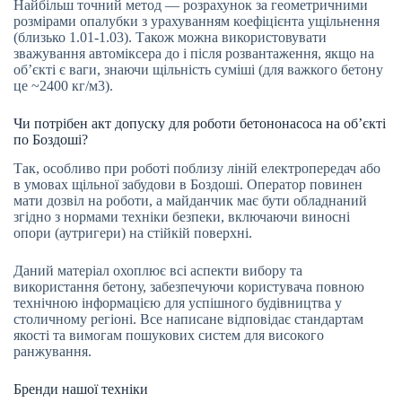
Найбільш точний метод — розрахунок за геометричними
розмірами опалубки з урахуванням коефіцієнта ущільнення
(близько 1.01-1.03). Також можна використовувати
зважування автоміксера до і після розвантаження, якщо на
об’єкті є ваги, знаючи щільність суміші (для важкого бетону
це ~2400 кг/м3).
Чи потрібен акт допуску для роботи бетононасоса на об’єкті
по Боздоші?
Так, особливо при роботі поблизу ліній електропередач або
в умовах щільної забудови в Боздоші. Оператор повинен
мати дозвіл на роботи, а майданчик має бути обладнаний
згідно з нормами техніки безпеки, включаючи виносні
опори (аутригери) на стійкій поверхні.
Даний матеріал охоплює всі аспекти вибору та
використання бетону, забезпечуючи користувача повною
технічною інформацією для успішного будівництва у
столичному регіоні. Все написане відповідає стандартам
якості та вимогам пошукових систем для високого
ранжування.
Бренди нашої техніки