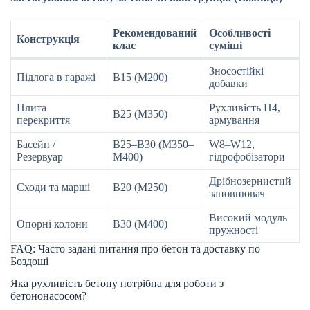
Рекомендований
Особливості
Конструкція
клас
суміші
Зносостійкі
Підлога в гаражі
В15 (М200)
добавки
Плита
Рухливість П4,
В25 (М350)
перекриття
армування
Басейн /
В25–В30 (М350–
W8–W12,
Резервуар
М400)
гідрофобізатори
Дрібнозернистий
Сходи та марші
В20 (М250)
заповнювач
Високий модуль
Опорні колони
В30 (М400)
пружності
FAQ: Часто задані питання про бетон та доставку по
Боздоші
Яка рухливість бетону потрібна для роботи з
бетононасосом?