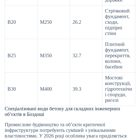
Стрічковий
фундамент,
В20
М250
26.2
сходи,
підпірні
стіни
Плитний
фундамент,
В25
М350
32.7
перекриття,
колони,
басейни
Мостові
конструкції,
В30
М400
39.3
гідротехнічн
і споруди,
ригелі
Спеціалізовані види бетону для складних інженерних
об’єктів в Боздоші
Промислове будівництво та об’єкти критичної
інфраструктури потребують сумішей з унікальними
властивостями. У 2026 році особлива увага приділяється