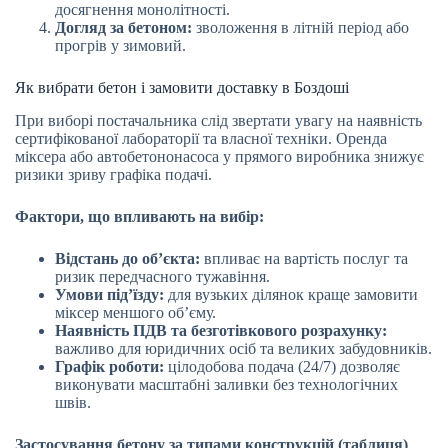
досягнення монолітності.
Догляд за бетоном:
зволоження в літній період або
прогрів у зимовий.
Як вибрати бетон і замовити доставку в Боздоші
При виборі постачальника слід звертати увагу на наявність
сертифікованої лабораторії та власної техніки. Оренда
міксера або автобетононасоса у прямого виробника знижує
ризики зриву графіка подачі.
Фактори, що впливають на вибір:
Відстань до об’єкта:
впливає на вартість послуг та
ризик передчасного тужавіння.
Умови під’їзду:
для вузьких ділянок краще замовити
міксер меншого об’єму.
Наявність ПДВ та безготівкового розрахунку:
важливо для юридичних осіб та великих забудовників.
Графік роботи:
цілодобова подача (24/7) дозволяє
виконувати масштабні заливки без технологічних
швів.
Застосування бетону за типами конструкцій (таблиця)