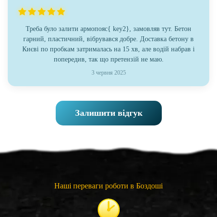
Треба було залити армопояс{ key2}, замовляв тут. Бетон
гарний, пластичний, вібрувався добре. Доставка бетону в
Києві по пробкам затрималась на 15 хв, але водій набрав і
попередив, так що претензій не маю.
3 червня 2025
Залишити відгук
Наші переваги роботи в Боздоші