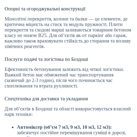
Опорні та огороджувальні конструкції
Монолітні перекриття, колони та балки — це елементи, де
критична міцність на стиск та модуль пружності. Плити
перекриття та сходові марші заливаються товарним бетоном
класу не нижче В25. Для об’єктів як-от паркінг або гараж,
важливо також враховувати стійкість до стирання та впливу
хімічних реагентів.
Послуги подачі та логістика по Боздоші
Ефективність бетонування залежить від чіткої логістики.
Важкий бетон має обмежений час транспортування
(зазвичай до 2-3 годин), після чого починається час
схоплювання та втрата рухливості.
Спецтехніка для доставки та укладання
Для об’єктів в Боздоші та області використовується власний
парк техніки:
Автоміксер (об’єм 7 м3, 9 м3, 10 м3, 12 м3):
забезпечує постійне перемішування суміші в дорозі,