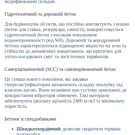
модифікованим складам.
Гідротехнічний та дорожній бетон
Для будівництва об’єктів, що постійно контактують з водою
(бетон для ставка, резервуара, ємності), використовується
гідротехнічний бетон з високим показником
водонепроникності (від W8). Дорожній та аеродромний
бетони характеризуються підвищеною міцністю на згин та
стійкістю до динамічних навантажень, що критично для
злітно-посадкових смуг та логістичних терміналів.
Самоущільнюючий (SCC) та самовирівнюючий бетон
Це суміші нового покоління, які завдяки
гіперпластифікаторам заповнюють складну опалубку під
власною вагою. Вони незамінні при густому армуванні, де
використання вібраторів обмежене. Такі матеріали
забезпечують ідеальну щільність 2400 кг/м3 та мінімальну
пористість.
Бетони зі спецдобавками
Швидкотвердіючий:
дозволяє скоротити терміни
розпалубки.