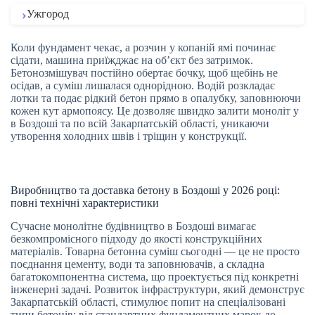
Ужгород
Коли фундамент чекає, а розчин у копаній ямі починає
сідати, машина приїжджає на об’єкт без затримок.
Бетонозмішувач постійно обертає бочку, щоб щебінь не
осідав, а суміш лишалася однорідною. Водій розкладає
лотки та подає рідкий бетон прямо в опалубку, заповнюючи
кожен кут армопоясу. Це дозволяє швидко залити моноліт у
в Боздоші та по всій Закарпатській області, уникаючи
утворення холодних швів і тріщин у конструкції.
Виробництво та доставка бетону в Боздоші у 2026 році:
повні технічні характеристики
Сучасне монолітне будівництво в Боздоші вимагає
безкомпромісного підходу до якості конструкційних
матеріалів. Товарна бетонна суміш сьогодні — це не просто
поєднання цементу, води та заповнювачів, а складна
багатокомпонентна система, що проектується під конкретні
інженерні задачі. Розвиток інфраструктури, який демонструє
Закарпатській області, стимулює попит на спеціалізовані
типи бетонів: від стандартних фундаментних марок до