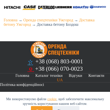
Головна
→
Оренда спецтехніки Ужгород
→
Доставка
бетону Ужгород
→
Доставка бетону Боздош
+38 (068) 803-0001
+38 (066) 070-0023
Головна
Каталог техніки
Відгуки
Контакти
UA
Політика конфіденційносі
Ми використовуємо файли
cookie
, щоб забезпечити максимальну
Оренда спецтехніки s498.info © 2026
зручність користування нашим веб-сайтом.