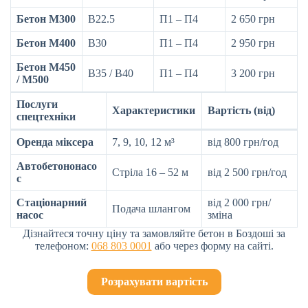
Бетон М300
B22.5
П1 – П4
2 650 грн
Бетон М400
B30
П1 – П4
2 950 грн
Бетон М450
B35 / B40
П1 – П4
3 200 грн
/ М500
Послуги
Характеристики
Вартість (від)
спецтехніки
Оренда міксера
7, 9, 10, 12 м³
від 800 грн/год
Автобетононасо
Стріла 16 – 52 м
від 2 500 грн/год
с
Стаціонарний
від 2 000 грн/
Подача шлангом
насос
зміна
Дізнайтеся точну ціну та замовляйте бетон в Боздоші за
телефоном:
068 803 0001
або через форму на сайті.
Розрахувати вартість