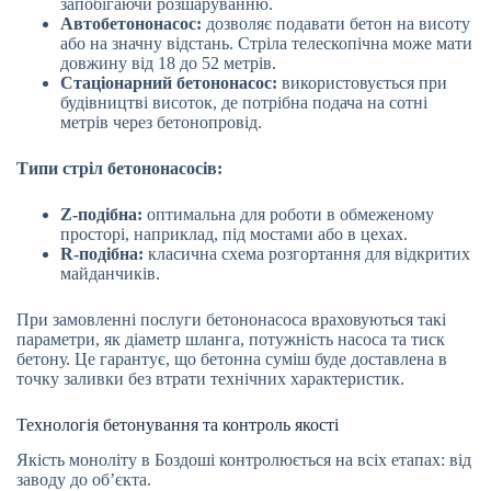
запобігаючи розшаруванню.
Автобетононасос:
дозволяє подавати бетон на висоту
або на значну відстань. Стріла телескопічна може мати
довжину від 18 до 52 метрів.
Стаціонарний бетононасос:
використовується при
будівництві висоток, де потрібна подача на сотні
метрів через бетонопровід.
Типи стріл бетононасосів:
Z-подібна:
оптимальна для роботи в обмеженому
просторі, наприклад, під мостами або в цехах.
R-подібна:
класична схема розгортання для відкритих
майданчиків.
При замовленні послуги бетононасоса враховуються такі
параметри, як діаметр шланга, потужність насоса та тиск
бетону. Це гарантує, що бетонна суміш буде доставлена в
точку заливки без втрати технічних характеристик.
Технологія бетонування та контроль якості
Якість моноліту в Боздоші контролюється на всіх етапах: від
заводу до об’єкта.