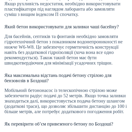
Якщо рухливість недостатня, необхідно використовувати
пластифікатори під наглядом лаборанта або замовляти
суміш з вищим індексом П спочатку.
Який бетон використовувати для заливки чаші басейну?
Для басейнів, септиків та фонтанів необхідно замовляти
гідротехнічний бетон з показником водонепроникності не
нижче W6-W8. Це забезпечує герметичність конструкції
навіть без додаткової гідроізоляції (хоча вона все одно
рекомендується). Також такий бетон має бути
швидкотвердіючим для мінімізації усадочних тріщин.
Яка максимальна відстань подачі бетону стрілою для
бензовозів в Боздоші?
Мобільний бетононасос із телескопічною стрілою може
забезпечити радіус подачі до 52 метрів. Якщо точка заливки
знаходиться далі, використовується подача бетону шлангом
(додаткові траси), що дозволяє збільшити дистанцію до 100 і
більше метрів, але потребує додаткового погодження робіт.
Як перевірити об’єм привезеного бетону по Боздоші?