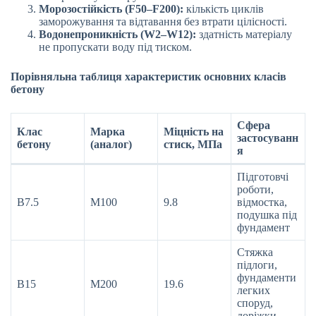
Морозостійкість (F50–F200):
кількість циклів
заморожування та відтавання без втрати цілісності.
Водонепроникність (W2–W12):
здатність матеріалу
не пропускати воду під тиском.
Порівняльна таблиця характеристик основних класів
бетону
Сфера
Клас
Марка
Міцність на
застосуванн
бетону
(аналог)
стиск, МПа
я
Підготовчі
роботи,
В7.5
М100
9.8
відмостка,
подушка під
фундамент
Стяжка
підлоги,
фундаменти
В15
М200
19.6
легких
споруд,
доріжки