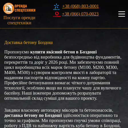
Перейти
+38 (068) 803-0001
до
вмісту
+38 (066) 070-0023
Послуги оренди
спецтехніки
Доставка бетону Боздош
Пропонуємо
купити якісний бетон в Боздоші
безпосередньо від виробника для будівництва фундаментів,
перекриттів та доріг у 2026 році. Ми забезпечуємо повний
цикл виробництва всіх марок бетону (М100, М200, М300,
М400, М500) з суворим контролем якості в лабораторії та
наданням паспортів відповідності на кожну партію.
Професійне бетонування вимагає чіткого дотримання
технології, особливо якщо ви плануєте чашу для вуличного
басейну. Наші інженери допоможуть розрахувати
оптимальний склад суміші для вашого проекту.
Завдяки власному автопарку міксерів та бетононасосів,
доставка бетону по Боздоші
здійснюється оперативно та
точно за графіком. Ми пропонуємо гнучкі умови співпраці,
роботу з ПДВ та найнижчу вартість куба бетону в Боздоші,