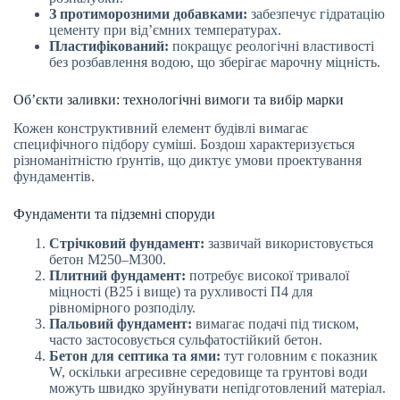
З протиморозними добавками:
забезпечує гідратацію
цементу при від’ємних температурах.
Пластифікований:
покращує реологічні властивості
без розбавлення водою, що зберігає марочну міцність.
Об’єкти заливки: технологічні вимоги та вибір марки
Кожен конструктивний елемент будівлі вимагає
специфічного підбору суміші. Боздош характеризується
різноманітністю ґрунтів, що диктує умови проектування
фундаментів.
Фундаменти та підземні споруди
Стрічковий фундамент:
зазвичай використовується
бетон М250–М300.
Плитний фундамент:
потребує високої тривалої
міцності (В25 і вище) та рухливості П4 для
рівномірного розподілу.
Пальовий фундамент:
вимагає подачі під тиском,
часто застосовується сульфатостійкий бетон.
Бетон для септика та ями:
тут головним є показник
W, оскільки агресивне середовище та грунтові води
можуть швидко зруйнувати непідготовлений матеріал.