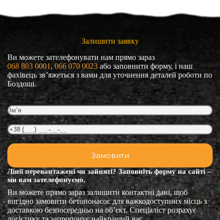
Залишити заявку
Ви можете зателефонувати нам прямо зараз
068 803 0001
, 
066 070 0023
або заповнити форму, і наш
фахівець зв’яжеться з вами для уточнення деталей роботи по
Боздоші.
Лінії перевантажені чи зайняті? Заповніть форму на сайті –
ми вам зателефонуємо.
Ви можете прямо зараз залишити контактні дані, щоб
вигідно замовити бетононасос для важкодоступних місць з
доставкою безпосередньо на об’єкт. Спеціаліст розрахує
логістику та запропонує найкращий час.