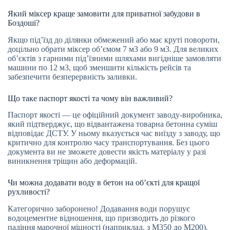
Який міксер краще замовити для приватної забудови в
Боздоші?
Якщо під’їзд до ділянки обмежений або має круті повороти,
доцільно обрати міксер об’ємом 7 м3 або 9 м3. Для великих
об’єктів з гарними під’їзними шляхами вигідніше замовляти
машини по 12 м3, щоб зменшити кількість рейсів та
забезпечити безперервність заливки.
Що таке паспорт якості та чому він важливий?
Паспорт якості — це офіційний документ заводу-виробника,
який підтверджує, що відвантажена товарна бетонна суміш
відповідає ДСТУ. У ньому вказується час виїзду з заводу, що
критично для контролю часу транспортування. Без цього
документа ви не зможете довести якість матеріалу у разі
виникнення тріщин або деформацій.
Чи можна додавати воду в бетон на об’єкті для кращої
рухливості?
Категорично заборонено! Додавання води порушує
водоцементне відношення, що призводить до різкого
падіння марочної міцності (наприклад, з М350 до М200).