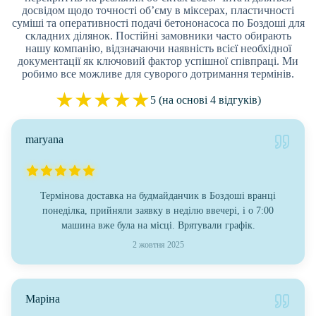
досвідом щодо точності об’єму в міксерах, пластичності
суміші та оперативності подачі бетононасоса по Боздоші для
складних ділянок. Постійні замовники часто обирають
нашу компанію, відзначаючи наявність всієї необхідної
документації як ключовий фактор успішної співпраці. Ми
робимо все можливе для суворого дотримання термінів.
★
★
★
★
★
5 (на основі 4 відгуків)
maryana
Термінова доставка на будмайданчик в Боздоші вранці
понеділка, прийняли заявку в неділю ввечері, і о 7:00
машина вже була на місці. Врятували графік.
2 жовтня 2025
Маріна