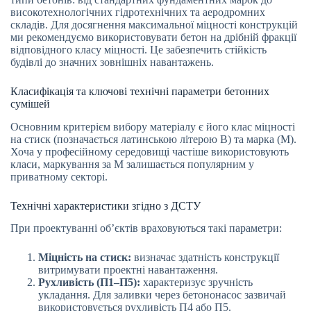
високотехнологічних гідротехнічних та аеродромних
складів. Для досягнення максимальної міцності конструкцій
ми рекомендуємо використовувати бетон на дрібній фракції
відповідного класу міцності. Це забезпечить стійкість
будівлі до значних зовнішніх навантажень.
Класифікація та ключові технічні параметри бетонних
сумішей
Основним критерієм вибору матеріалу є його клас міцності
на стиск (позначається латинською літерою B) та марка (M).
Хоча у професійному середовищі частіше використовують
класи, маркування за М залишається популярним у
приватному секторі.
Технічні характеристики згідно з ДСТУ
При проектуванні об’єктів враховуються такі параметри:
Міцність на стиск:
визначає здатність конструкції
витримувати проектні навантаження.
Рухливість (П1–П5):
характеризує зручність
укладання. Для заливки через бетононасос зазвичай
використовується рухливість П4 або П5.