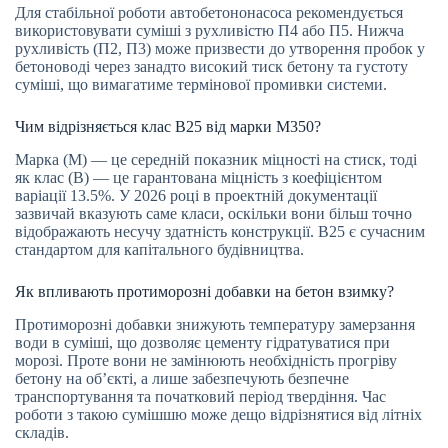
Для стабільної роботи автобетононасоса рекомендується
використовувати суміші з рухливістю П4 або П5. Нижча
рухливість (П2, П3) може призвести до утворення пробок у
бетоноводі через занадто високий тиск бетону та густоту
суміші, що вимагатиме термінової промивки системи.
Чим відрізняється клас В25 від марки М350?
Марка (М) — це середній показник міцності на стиск, тоді
як клас (В) — це гарантована міцність з коефіцієнтом
варіації 13.5%. У 2026 році в проектній документації
зазвичай вказують саме класи, оскільки вони більш точно
відображають несучу здатність конструкції. В25 є сучасним
стандартом для капітального будівництва.
Як впливають протиморозні добавки на бетон взимку?
Протиморозні добавки знижують температуру замерзання
води в суміші, що дозволяє цементу гідратуватися при
морозі. Проте вони не замінюють необхідність прогріву
бетону на об’єкті, а лише забезпечують безпечне
транспортування та початковий період твердіння. Час
роботи з такою сумішшю може дещо відрізнятися від літніх
складів.