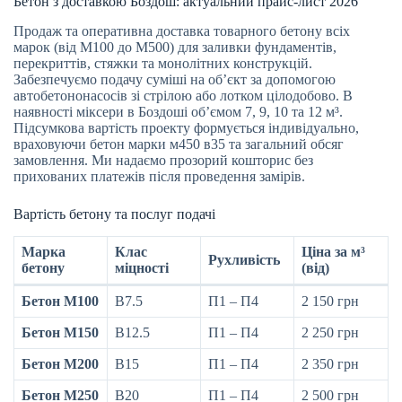
Бетон з доставкою Боздош: актуальний прайс-лист 2026
Продаж та оперативна доставка товарного бетону всіх
марок (від М100 до М500) для заливки фундаментів,
перекриттів, стяжки та монолітних конструкцій.
Забезпечуємо подачу суміші на об’єкт за допомогою
автобетононасосів зі стрілою або лотком цілодобово. В
наявності міксери в Боздоші об’ємом 7, 9, 10 та 12 м³.
Підсумкова вартість проекту формується індивідуально,
враховуючи бетон марки м450 в35 та загальний обсяг
замовлення. Ми надаємо прозорий кошторис без
прихованих платежів після проведення замірів.
Вартість бетону та послуг подачі
Марка
Клас
Ціна за м³
Рухливість
бетону
міцності
(від)
Бетон М100
B7.5
П1 – П4
2 150 грн
Бетон М150
B12.5
П1 – П4
2 250 грн
Бетон М200
B15
П1 – П4
2 350 грн
Бетон М250
B20
П1 – П4
2 500 грн